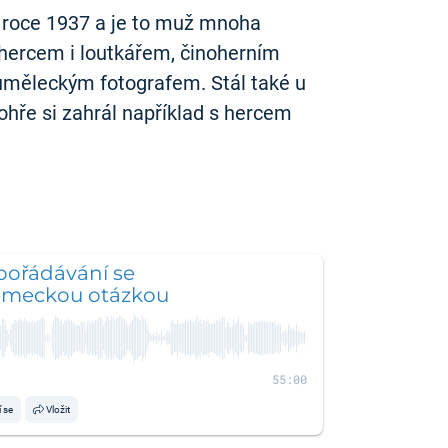
v roce 1937 a je to muž mnoha
ohercem i loutkářem, činoherním
 uměleckým fotografem. Stál také u
ohře si zahrál například s hercem
pořádávání se
ěmeckou otázkou
55:00
í se
Vložit