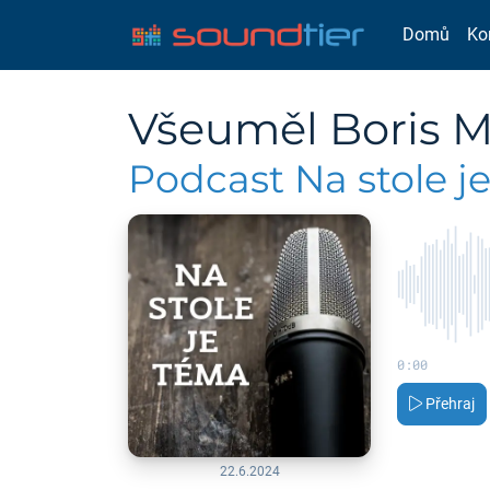
Domů
Ko
Všeuměl Boris M
Podcast Na stole j
0:00
Přehraj
22.6.2024