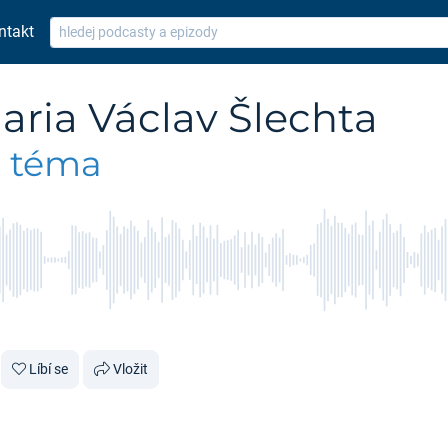
ntakt
aria Václav Šlechta
e téma
Líbí se
Vložit