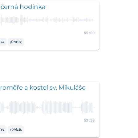
 černá hodinka
55:00
í se
Vložit
aroměře a kostel sv. Mikuláše
53:30
í se
Vložit