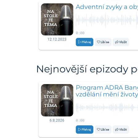
Adventní zvyky a ob
0:00
12.12.2023
Přehraj
Líbí se
Vložit
Nejnovější epizody 
Program ADRA Bang
vzdělání mění život
0:00
6.8.2026
Přehraj
Líbí se
Vložit