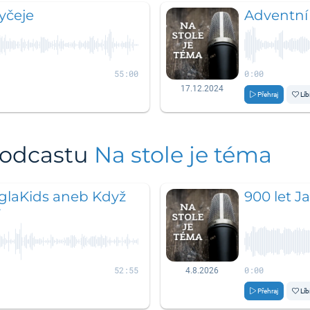
yčeje
Adventní
55:00
0:00
17.12.2024
Přehraj
Líb
podcastu
Na stole je téma
laKids aneb Když
900 let J
y
52:55
0:00
4.8.2026
Přehraj
Líb