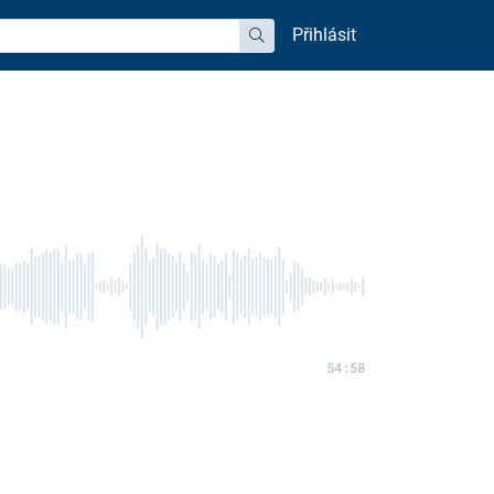
Přihlásit
hledat
54:58