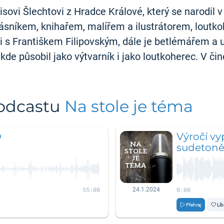
sovi Šlechtovi z Hradce Králové, který se narodil 
básníkem, knihařem, malířem a ilustrátorem, loutk
 i s Františkem Filipovským, dále je betlémářem a
e působil jako výtvarník i jako loutkoherec. V čin
podcastu
Na stole je téma
O
Výročí vy
sudeton
55:00
0:00
24.1.2024
Přehraj
Líb