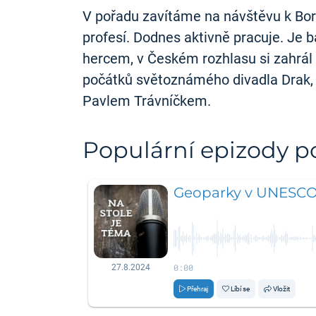
V pořadu zavítáme na návštěvu k Bori
profesí. Dodnes aktivně pracuje. Je 
hercem, v Českém rozhlasu si zahrál
počátků světoznámého divadla Drak, kd
Pavlem Trávníčkem.
Populární epizody 
Geoparky v UNESC
0:00
27.8.2024
Přehraj
Líbí se
Vložit