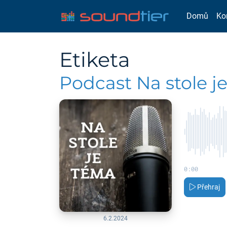
Domů
Ko
Etiketa
Podcast Na stole j
0:00
Přehraj
6.2.2024