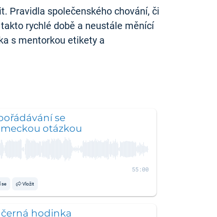
it. Pravidla společenského chování, či
 takto rychlé době a neustále měnící
zka s mentorkou etikety a
pořádávání se
ěmeckou otázkou
55:00
í se
Vložit
 černá hodinka