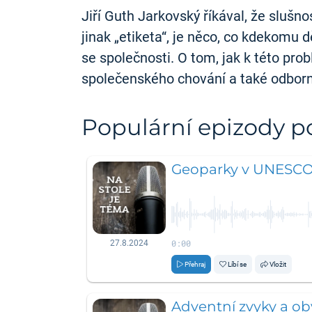
Jiří Guth Jarkovský říkával, že slušn
jinak „etiketa“, je něco, co kdekomu 
se společnosti. O tom, jak k této pro
společenského chování a také odbor
Populární epizody 
Geoparky v UNESC
0:00
27.8.2024
Přehraj
Líbí se
Vložit
Adventní zvyky a ob