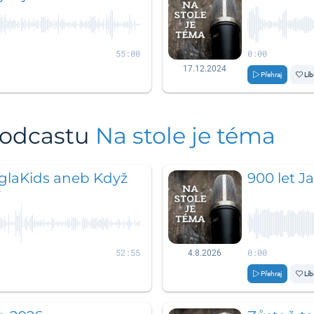
55:00
0:00
17.12.2024
Přehraj
Líb
podcastu
Na stole je téma
laKids aneb Když
900 let J
y
52:55
0:00
4.8.2026
Přehraj
Líb