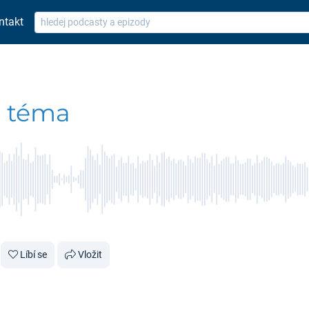
ntakt
e téma
Líbí se
Vložit