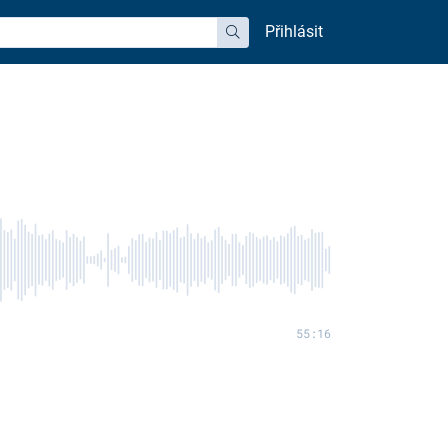
Přihlásit
hledat
55:16