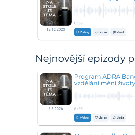
0:00
12.12.2023
Přehraj
Líbí se
Vložit
Nejnovější epizody 
Program ADRA Bang
vzdělání mění život
0:00
6.8.2026
Přehraj
Líbí se
Vložit