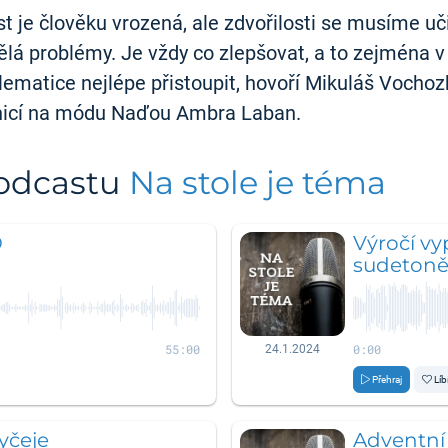
ost je člověku vrozená, ale zdvořilosti se musíme uč
dělá problémy. Je vždy co zlepšovat, a to zejména v
blematice nejlépe přistoupit, hovoří Mikuláš Vocho
nicí na módu Naďou Ambra Laban.
podcastu
Na stole je téma
O
Výročí vy
sudeton
55:00
0:00
24.1.2024
Přehraj
Líb
yčeje
Adventní