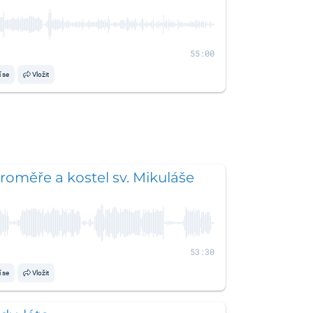
55:00
í se
Vložit
aroměře a kostel sv. Mikuláše
53:30
í se
Vložit