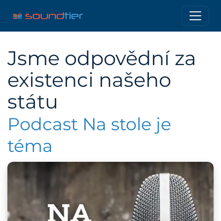
Jsme odpovědní za
existenci našeho
státu
Podcast Na stole je
téma