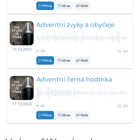
Přehraj
Líbí se
Vložit
Adventní zvyky a obyčeje
12.12.2023
0:00
55:00
Přehraj
Líbí se
Vložit
Adventní černá hodinka
17.12.2024
0:00
55:00
Přehraj
Líbí se
Vložit