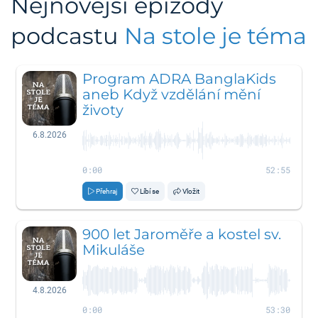
Nejnovější epizody
podcastu
Na stole je téma
Program ADRA BanglaKids
aneb Když vzdělání mění
životy
6.8.2026
0:00
52:55
Přehraj
Líbí se
Vložit
900 let Jaroměře a kostel sv.
Mikuláše
4.8.2026
0:00
53:30