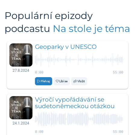
Populární epizody
podcastu
Na stole je téma
Geoparky v UNESCO
27.8.2024
0:00
55:00
Přehraj
Líbí se
Vložit
Výročí vypořádávání se
sudetoněmeckou otázkou
24.1.2024
0:00
55:00