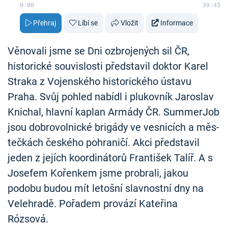
0:00
39:45
Přehraj
Líbí se
Vložit
Informace
Věnovali jsme se Dni ozbrojených sil ČR,
historické souvislosti představil doktor Karel
Straka z Vojenského historického ústavu
Praha. Svůj pohled nabídl i plukovník Jaroslav
Knichal, hlavní kaplan Armády ČR. Sum­merJ­ob
jsou dob­ro­vol­nic­ké bri­gá­dy ve ves­ni­cích a měs­
teč­kách čes­ké­ho po­hra­ni­čí. Akci představil
jeden z jejích koordinátorů František Talíř. A s
Josefem Kořenkem jsme probrali, jakou
podobu budou mít letošní slavnostní dny na
Velehradě. Pořadem provází Kateřina
Rózsová.