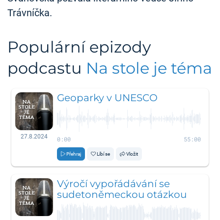
Trávníčka.
Populární epizody
podcastu
Na stole je téma
Geoparky v UNESCO
27.8.2024
0:00
55:00
Přehraj
Líbí se
Vložit
Výročí vypořádávání se
sudetoněmeckou otázkou