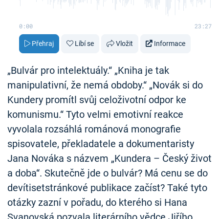
0:00
23:27
Přehraj
Líbí se
Vložit
Informace
„Bulvár pro intelektuály.“ „Kniha je tak
manipulativní, že nemá obdoby.“ „Novák si do
Kundery promítl svůj celoživotní odpor ke
komunismu.“ Tyto velmi emotivní reakce
vyvolala rozsáhlá románová monografie
spisovatele, překladatele a dokumentaristy
Jana Nováka s názvem „Kundera – Český život
a doba“. Skutečně jde o bulvár? Má cenu se do
devítisetstránkové publikace začíst? Také tyto
otázky zazní v pořadu, do kterého si Hana
Svanovská pozvala literárního vědce Jiřího