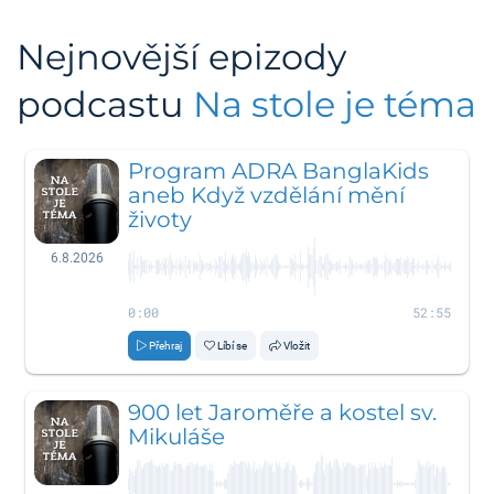
Nejnovější epizody
podcastu
Na stole je téma
Program ADRA BanglaKids
aneb Když vzdělání mění
životy
6.8.2026
0:00
52:55
Přehraj
Líbí se
Vložit
900 let Jaroměře a kostel sv.
Mikuláše