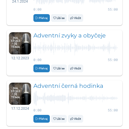
24.1.2024
0:00
55:00
Přehraj
Líbí se
Vložit
Adventní zvyky a obyčeje
12.12.2023
0:00
55:00
Přehraj
Líbí se
Vložit
Adventní černá hodinka
17.12.2024
0:00
55:00
Přehraj
Líbí se
Vložit