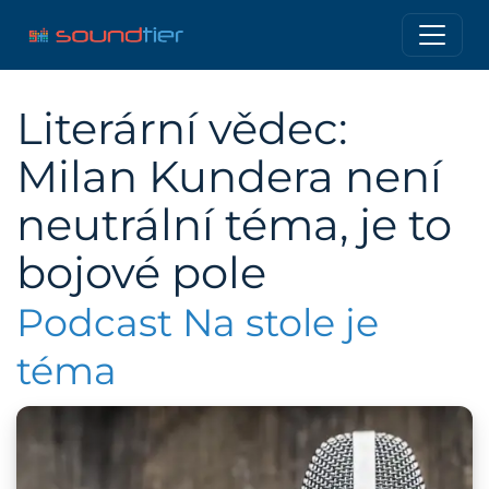
Literární vědec:
Milan Kundera není
neutrální téma, je to
bojové pole
Podcast Na stole je
téma