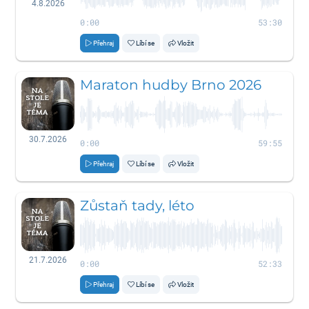
4.8.2026
0:00
53:30
Přehraj
Líbí se
Vložit
Maraton hudby Brno 2026
30.7.2026
0:00
59:55
Přehraj
Líbí se
Vložit
Zůstaň tady, léto
21.7.2026
0:00
52:33
Přehraj
Líbí se
Vložit