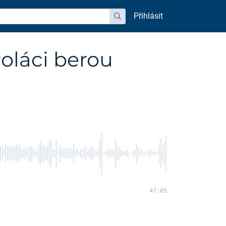
Přihlásit
hledat
Poláci berou
47:05