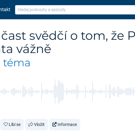
ntakt
čast svědčí o tom, že 
nta vážně
e téma
Líbí se
Vložit
Informace