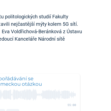
 politologických studií Fakulty
ili nejčastější mýty kolem 5G sítí.
a Eva Voldřichová-Beránková z Ústavu
vedoucí Kanceláře Národní sítě
pořádávání se
ěmeckou otázkou
55:00