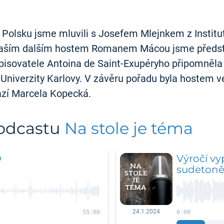
Polsku jsme mluvili s Josefem Mlejnkem z Institutu
 naším dalším hostem Romanem Mácou jsme představ
spisovatele Antoina de Saint-Exupéryho připomněl
y Univerzity Karlovy. V závěru pořadu byla hostem 
ází Marcela Kopecká.
podcastu
Na stole je téma
O
Výročí vy
sudeton
55:00
0:00
24.1.2024