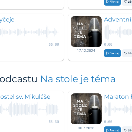
Přehraj
Líb
yčeje
Adventní
55:00
0:00
17.12.2024
Přehraj
Líb
podcastu
Na stole je téma
ostel sv. Mikuláše
Maraton 
53:30
0:00
30.7.2026
Přehraj
Líb