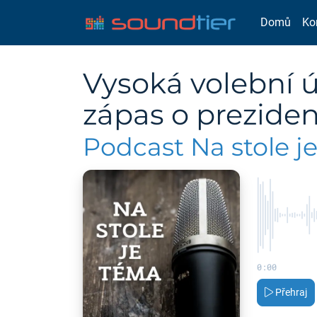
Domů
Ko
Vysoká volební ú
zápas o prezide
Podcast Na stole j
0:00
Přehraj