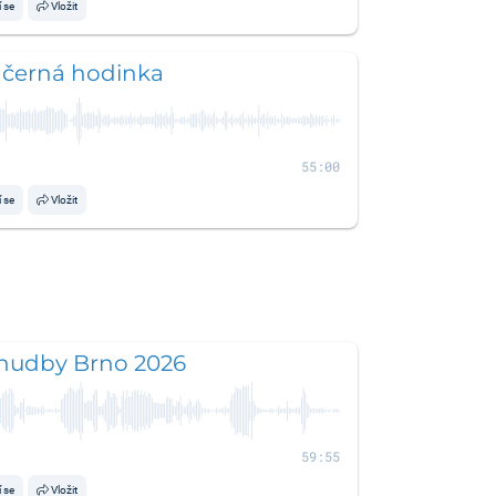
í se
Vložit
 černá hodinka
55:00
í se
Vložit
hudby Brno 2026
59:55
í se
Vložit