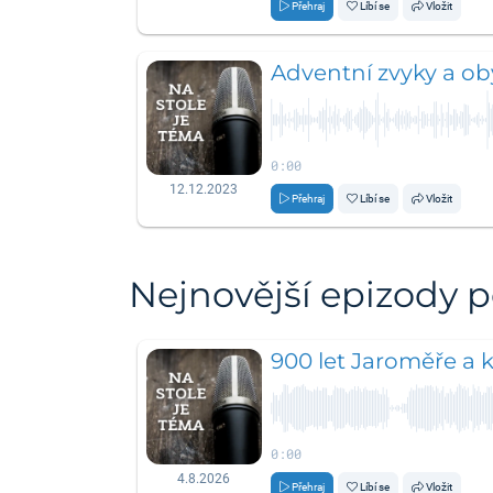
Přehraj
Líbí se
Vložit
Adventní zvyky a ob
0:00
12.12.2023
Přehraj
Líbí se
Vložit
Nejnovější epizody 
900 let Jaroměře a k
0:00
4.8.2026
Přehraj
Líbí se
Vložit