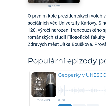
30.6.2020
O prvním kole prezidentských voleb v 
sociálních věd Univerzity Karlovy. S
120. výročí narození francouzského 
románských studií Filosofické fakult
Zdravých měst Jitka Boušková. Prov
Populární epizody 
Geoparky v UNESC
0:00
27.8.2024