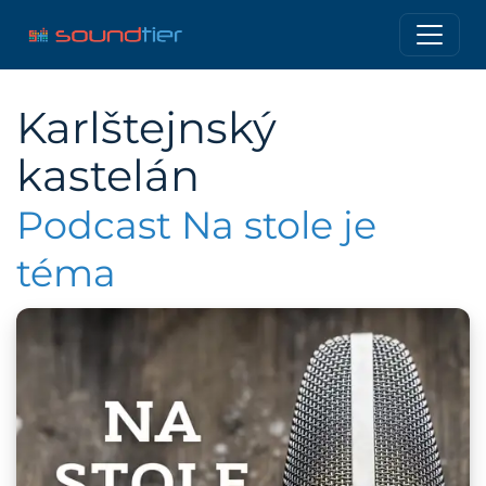
Karlštejnský
kastelán
Podcast Na stole je
téma