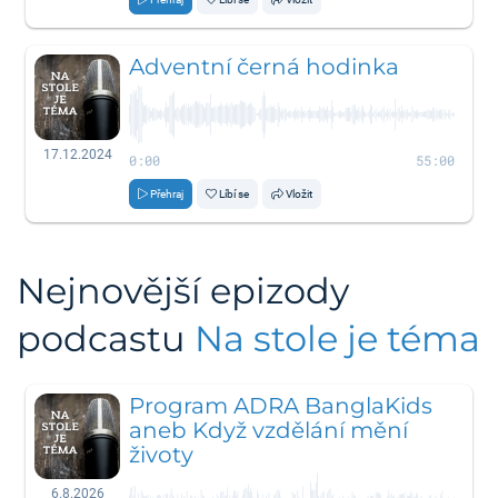
Adventní černá hodinka
17.12.2024
0:00
55:00
Přehraj
Líbí se
Vložit
Nejnovější epizody
podcastu
Na stole je téma
Program ADRA BanglaKids
aneb Když vzdělání mění
životy
6.8.2026