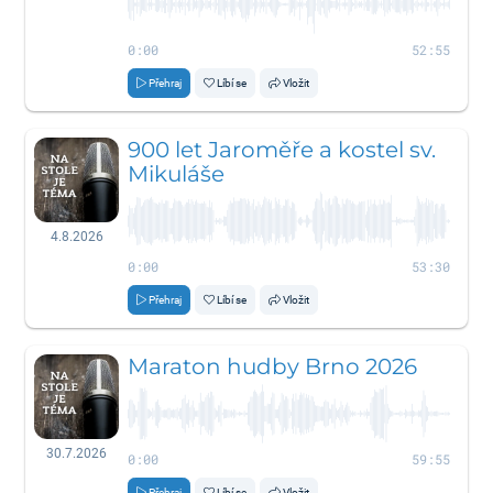
0:00
52:55
Přehraj
Líbí se
Vložit
900 let Jaroměře a kostel sv.
Mikuláše
4.8.2026
0:00
53:30
Přehraj
Líbí se
Vložit
Maraton hudby Brno 2026
30.7.2026
0:00
59:55
Přehraj
Líbí se
Vložit