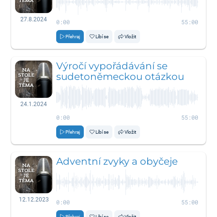
27.8.2024
0:00
55:00
Přehraj
Líbí se
Vložit
Výročí vypořádávání se
sudetoněmeckou otázkou
24.1.2024
0:00
55:00
Přehraj
Líbí se
Vložit
Adventní zvyky a obyčeje
12.12.2023
0:00
55:00
Přehraj
Líbí se
Vložit