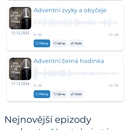
Adventní zvyky a obyčeje
12.12.2023
0:00
55:00
Přehraj
Líbí se
Vložit
Adventní černá hodinka
17.12.2024
0:00
55:00
Přehraj
Líbí se
Vložit
Nejnovější epizody