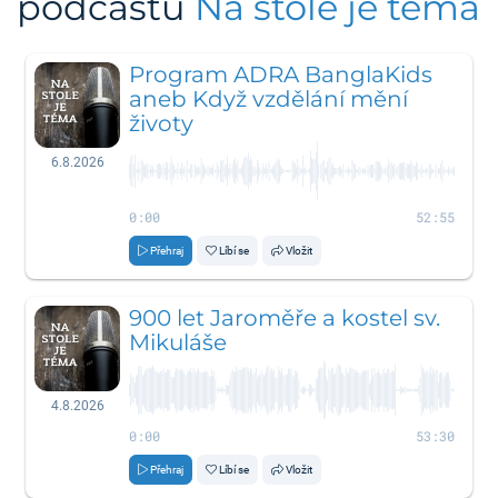
podcastu
Na stole je téma
Program ADRA BanglaKids
aneb Když vzdělání mění
životy
6.8.2026
0:00
52:55
Přehraj
Líbí se
Vložit
900 let Jaroměře a kostel sv.
Mikuláše
4.8.2026
0:00
53:30
Přehraj
Líbí se
Vložit