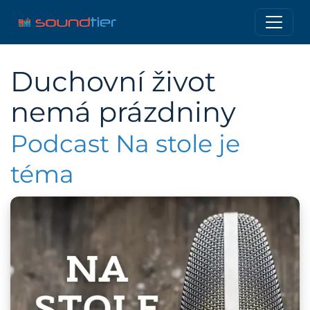
Duchovní život
nemá prázdniny
Podcast Na stole je
téma