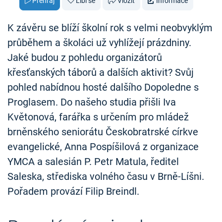
Přehraj
Líbí se
Vložit
Informace
K závěru se blíží školní rok s velmi neobvyklým
průběhem a školáci už vyhlížejí prázdniny.
Jaké budou z pohledu organizátorů
křesťanských táborů a dalších aktivit? Svůj
pohled nabídnou hosté dalšího Dopoledne s
Proglasem. Do našeho studia přišli Iva
Květonová, farářka s určením pro mládež
brněnského seniorátu Českobratrské církve
evangelické, Anna Pospíšilová z organizace
YMCA a salesián P. Petr Matula, ředitel
Saleska, střediska volného času v Brně-Líšni.
Pořadem provází Filip Breindl.