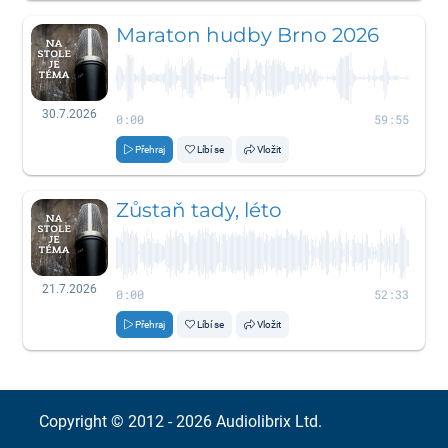
Maraton hudby Brno 2026
30.7.2026
0:00
59:55
Přehraj
Líbí se
Vložit
Zůstaň tady, léto
21.7.2026
0:00
52:33
Přehraj
Líbí se
Vložit
Copyright © 2012 - 2026
Audiolibrix Ltd.