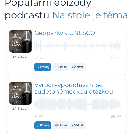
Populární epizody
podcastu
Na stole je téma
Geoparky v UNESCO
27.8.2024
0:00
55:00
Přehraj
Líbí se
Vložit
Výročí vypořádávání se
sudetoněmeckou otázkou
24.1.2024
0:00
55:00
Přehraj
Líbí se
Vložit