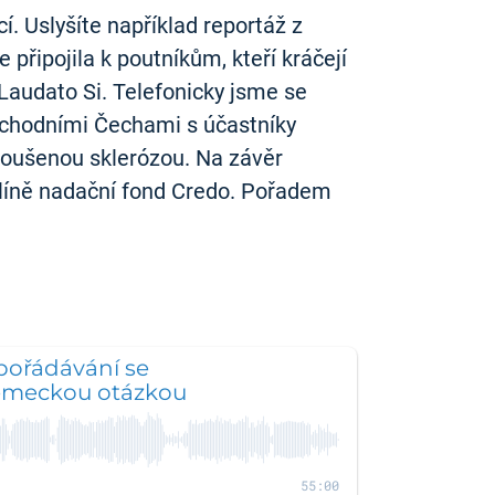
 Uslyšíte například reportáž z
řipojila k poutníkům, kteří kráčejí
 Laudato Si. Telefonicky jsme se
východními Čechami s účastníky
roušenou sklerózou. Na závěr
Zlíně nadační fond Credo. Pořadem
pořádávání se
ěmeckou otázkou
55:00