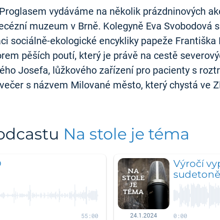
Proglasem vydáváme na několik prázdninových akcí.
ecézní muzeum v Brně. Kolegyně Eva Svobodová se p
raci sociálně-ekologické encykliky papeže Františka
orem pěších poutí, který je právě na cestě severo
ho Josefa, lůžkového zařízení pro pacienty s rozt
 večer s názvem Milované město, který chystá ve 
podcastu
Na stole je téma
O
Výročí vy
sudeton
55:00
0:00
24.1.2024