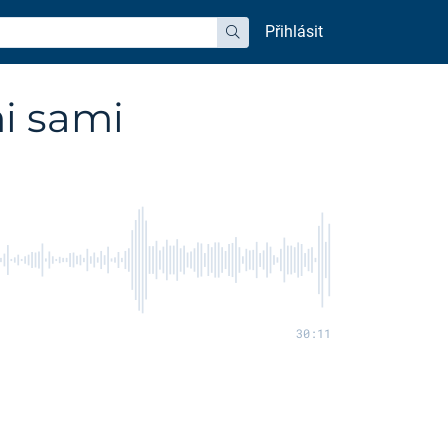
Přihlásit
hledat
i sami
30:11