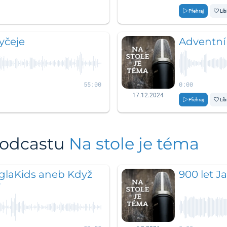
Přehraj
Líb
yčeje
Adventní
55:00
0:00
17.12.2024
Přehraj
Líb
podcastu
Na stole je téma
laKids aneb Když
900 let J
y