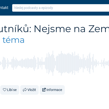
ntakt
utníků: Nejsme na Zem
e téma
Líbí se
Vložit
Informace