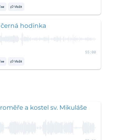
í se
Vložit
 černá hodinka
55:00
í se
Vložit
aroměře a kostel sv. Mikuláše