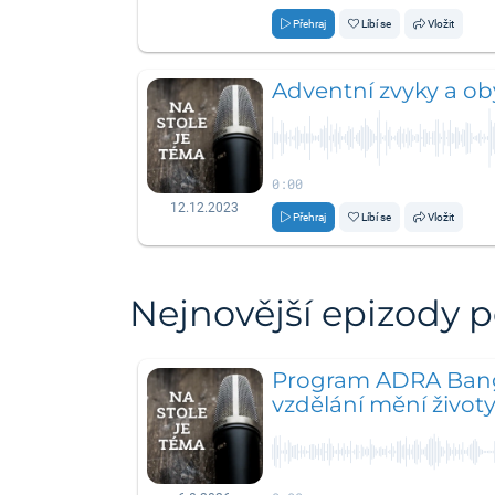
Přehraj
Líbí se
Vložit
Adventní zvyky a ob
0:00
12.12.2023
Přehraj
Líbí se
Vložit
Nejnovější epizody 
Program ADRA Bang
vzdělání mění život