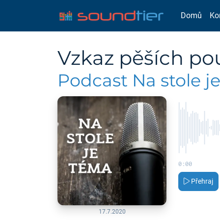
Domů
Ko
Vzkaz pěších po
Podcast Na stole j
0:00
Přehraj
17.7.2020