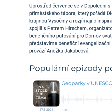
Uprostřed července se v Dopoledni s 
příměstského tábora, který pořádá Di
krajinou Vysočiny a rozjímají o inspi
spojili s Petrem Hirschem, organizát
benefičního putování pro Domov svaté
představíme benefiční evangelizační
provází Anežka Jakubcová.
Populární epizody 
Geoparky v UNESC
0:00
27.8.2024