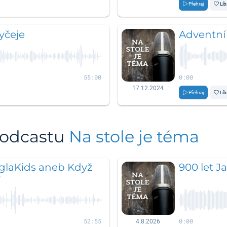
Přehraj
Líb
yčeje
Adventní
55:00
0:00
17.12.2024
Přehraj
Líb
podcastu
Na stole je téma
laKids aneb Když
900 let J
y
52:55
0:00
4.8.2026