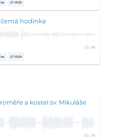
í se
Vložit
 černá hodinka
55:00
í se
Vložit
aroměře a kostel sv. Mikuláše
53:30