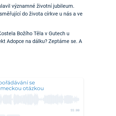
avil významné životní jubileum.
měřující do života církve u nás a ve
ostela Božího Těla v Gutech u
jekt Adopce na dálku? Zeptáme se. A
pořádávání se
ěmeckou otázkou
55:00