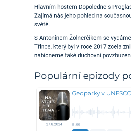
Hlavním hostem Dopoledne s Proglase
Zajímá nás jeho pohled na současnou 
světě.
S Antonínem Žolnerčíkem se vydáme z
Třince, který byl v roce 2017 zcela 
nabídneme také duchovní povzbuzení, 
Populární epizody 
Geoparky v UNESC
0:00
27.8.2024