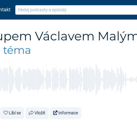
ntakt
skupem Václavem Malý
e téma
Líbí se
Vložit
Informace