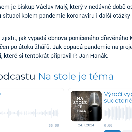
m je biskup Václav Malý, který v nedávné době osl
situaci kolem pandemie koronaviru i další otázky s
jistit, jak vypadá obnova poničeného dřevěného K
zničen po útoku žhářů. Jak dopadá pandemie na pro
které si tentokrát připravil P. Jan Hanák.
podcastu
Na stole je téma
O
Výročí vy
sudeton
55:00
0:00
24.1.2024