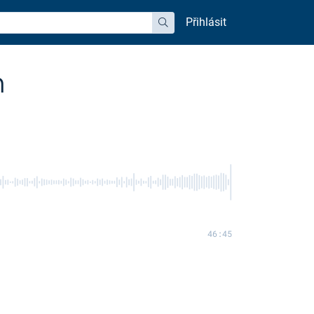
Přihlásit
hledat
m
46:45