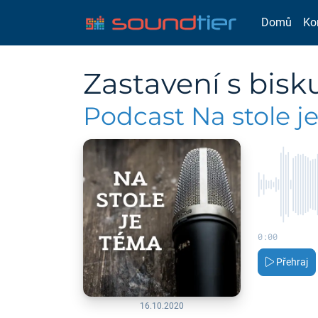
Domů
Ko
Zastavení s bi
Podcast Na stole j
0:00
Přehraj
16.10.2020