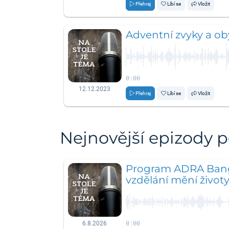
Přehraj
Líbí se
Vložit
Adventní zvyky a ob
0:00
12.12.2023
Přehraj
Líbí se
Vložit
Nejnovější epizody 
Program ADRA Bang
vzdělání mění život
0:00
6.8.2026