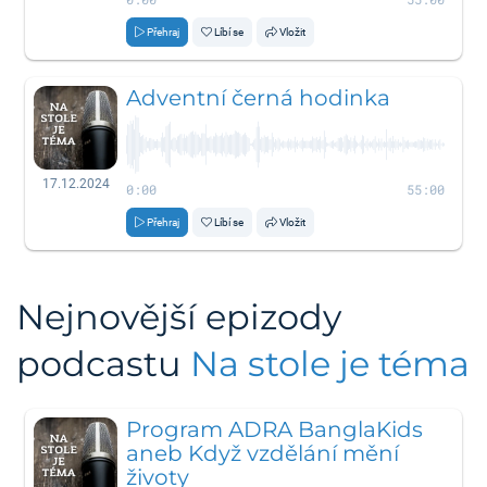
Přehraj
Líbí se
Vložit
Adventní černá hodinka
17.12.2024
0:00
55:00
Přehraj
Líbí se
Vložit
Nejnovější epizody
podcastu
Na stole je téma
Program ADRA BanglaKids
aneb Když vzdělání mění
životy