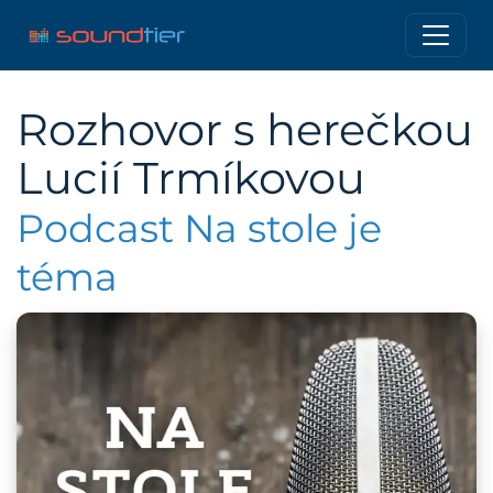
Rozhovor s herečkou
Lucií Trmíkovou
Podcast Na stole je
téma