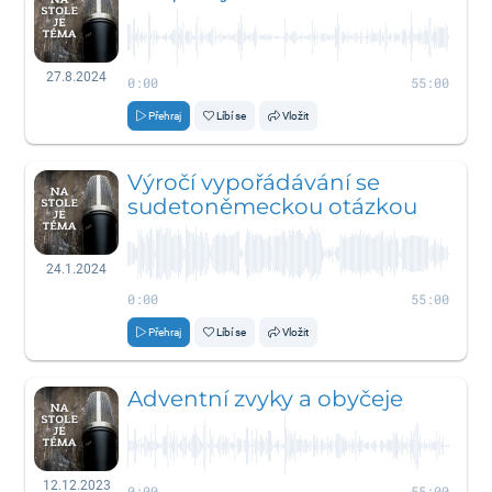
27.8.2024
0:00
55:00
Přehraj
Líbí se
Vložit
Výročí vypořádávání se
sudetoněmeckou otázkou
24.1.2024
0:00
55:00
Přehraj
Líbí se
Vložit
Adventní zvyky a obyčeje
12.12.2023
0:00
55:00