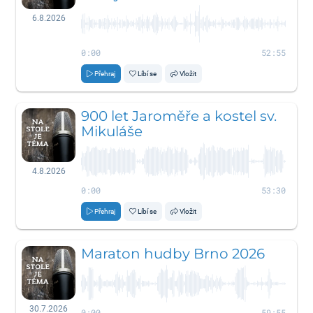
6.8.2026
0:00
52:55
Přehraj
Líbí se
Vložit
900 let Jaroměře a kostel sv.
Mikuláše
4.8.2026
0:00
53:30
Přehraj
Líbí se
Vložit
Maraton hudby Brno 2026
30.7.2026
0:00
59:55