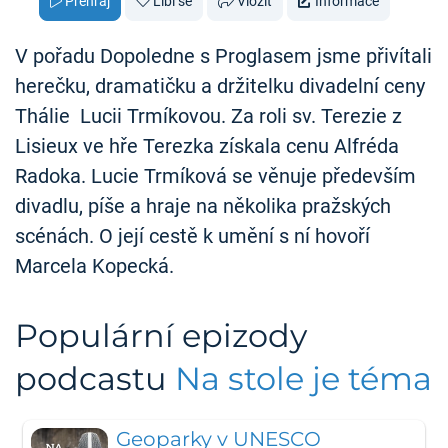
Přehraj
Líbí se
Vložit
Informace
V pořadu Dopoledne s Proglasem jsme přivítali
herečku, dramatičku a držitelku divadelní ceny
Thálie Lucii Trmíkovou. Za roli sv. Terezie z
Lisieux ve hře Terezka získala cenu Alfréda
Radoka. Lucie Trmíková se věnuje především
divadlu, píše a hraje na několika pražských
scénách. O její cestě k umění s ní hovoří
Marcela Kopecká.
Populární epizody
podcastu
Na stole je téma
Geoparky v UNESCO