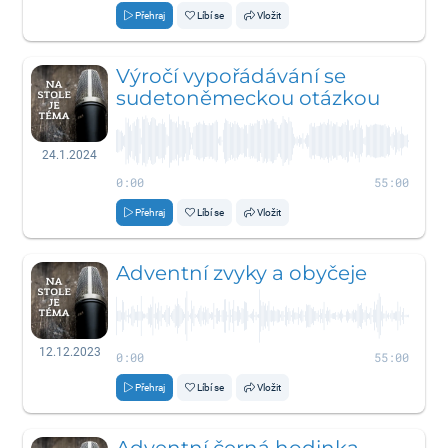
Přehraj
Líbí se
Vložit
Výročí vypořádávání se
sudetoněmeckou otázkou
24.1.2024
0:00
55:00
Přehraj
Líbí se
Vložit
Adventní zvyky a obyčeje
12.12.2023
0:00
55:00
Přehraj
Líbí se
Vložit
Adventní černá hodinka