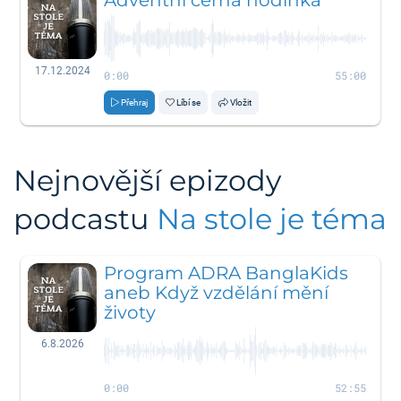
17.12.2024
0:00
55:00
Přehraj
Líbí se
Vložit
Nejnovější epizody
podcastu
Na stole je téma
Program ADRA BanglaKids
aneb Když vzdělání mění
životy
6.8.2026
0:00
52:55