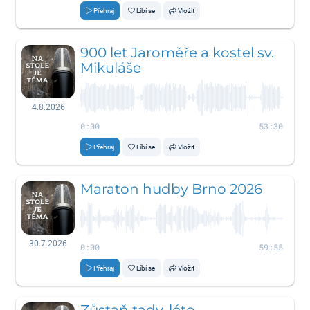
Přehraj
Líbí se
Vložit
900 let Jaroměře a kostel sv.
Mikuláše
4.8.2026
0:00
53:30
Přehraj
Líbí se
Vložit
Maraton hudby Brno 2026
30.7.2026
0:00
59:55
Přehraj
Líbí se
Vložit