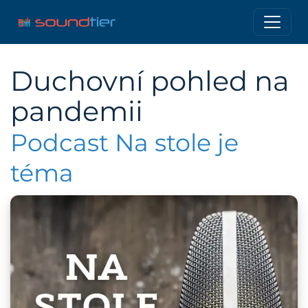
Duchovní pohled na
pandemii
Podcast Na stole je
téma