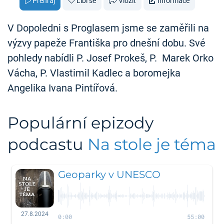
Přehraj
Líbí se
Vložit
Informace
V Dopoledni s Proglasem jsme se zaměřili na
výzvy papeže Františka pro dnešní dobu. Své
pohledy nabídli P. Josef Prokeš, P. Marek Orko
Vácha, P. Vlastimil Kadlec a boromejka
Angelika Ivana Pintířová.
Populární epizody
podcastu
Na stole je téma
Geoparky v UNESCO
27.8.2024
0:00
55:00