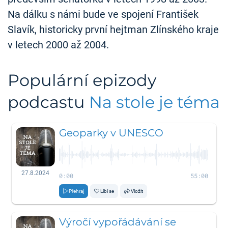
Na dálku s námi bude ve spojení František
Slavík, historicky první hejtman Zlínského kraje
v letech 2000 až 2004.
Populární epizody
podcastu
Na stole je téma
Geoparky v UNESCO
27.8.2024
0:00
55:00
Přehraj
Líbí se
Vložit
Výročí vypořádávání se