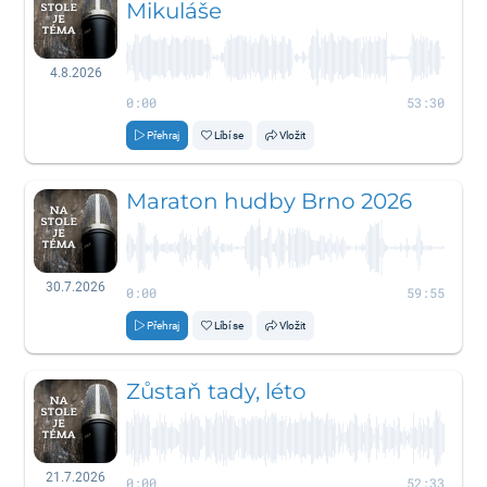
Mikuláše
4.8.2026
0:00
53:30
Přehraj
Líbí se
Vložit
Maraton hudby Brno 2026
30.7.2026
0:00
59:55
Přehraj
Líbí se
Vložit
Zůstaň tady, léto
21.7.2026
0:00
52:33