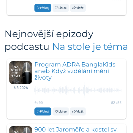
Přehraj
Líbí se
Vložit
Nejnovější epizody
podcastu
Na stole je téma
Program ADRA BanglaKids
aneb Když vzdělání mění
životy
6.8.2026
0:00
52:55
Přehraj
Líbí se
Vložit
900 let Jaroměře a kostel sv.