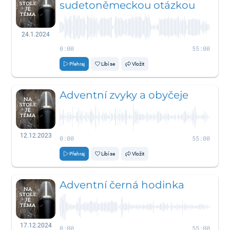
sudetoněmeckou otázkou
24.1.2024
0:00
55:00
Přehraj
Líbí se
Vložit
Adventní zvyky a obyčeje
12.12.2023
0:00
55:00
Přehraj
Líbí se
Vložit
Adventní černá hodinka
17.12.2024
0:00
55:00