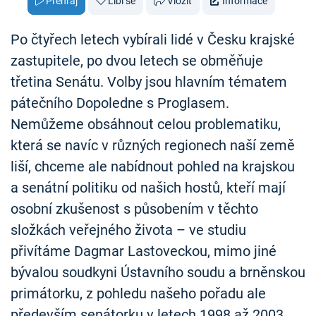
Přehraj
Líbí se
Vložit
Informace
Po čtyřech letech vybírali lidé v Česku krajské
zastupitele, po dvou letech se obměňuje
třetina Senátu. Volby jsou hlavním tématem
pátečního Dopoledne s Proglasem.
Nemůžeme obsáhnout celou problematiku,
která se navíc v různých regionech naší země
liší, chceme ale nabídnout pohled na krajskou
a senátní politiku od našich hostů, kteří mají
osobní zkušenost s působením v těchto
složkách veřejného života – ve studiu
přivítáme Dagmar Lastoveckou, mimo jiné
bývalou soudkyni Ústavního soudu a brněnskou
primátorku, z pohledu našeho pořadu ale
především senátorku v letech 1998 až 2003.