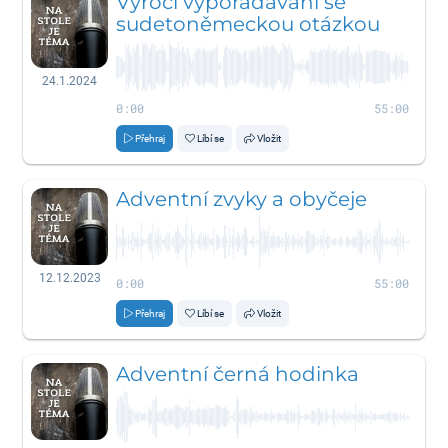
Výročí vypořádávání se
sudetoněmeckou otázkou
24.1.2024
0:00
55:00
Přehraj
Líbí se
Vložit
Adventní zvyky a obyčeje
12.12.2023
0:00
55:00
Přehraj
Líbí se
Vložit
Adventní černá hodinka