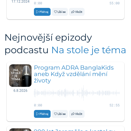
17.12.2024
0:00
55:00
Přehraj
Líbí se
Vložit
Nejnovější epizody
podcastu
Na stole je téma
Program ADRA BanglaKids
aneb Když vzdělání mění
životy
6.8.2026
0:00
52:55
Přehraj
Líbí se
Vložit