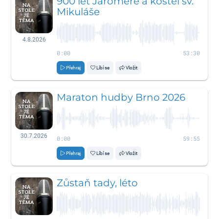
900 let Jaroměře a kostel sv.
Mikuláše
4.8.2026
0:00
53:30
Přehraj
Líbí se
Vložit
Maraton hudby Brno 2026
30.7.2026
0:00
59:55
Přehraj
Líbí se
Vložit
Zůstaň tady, léto