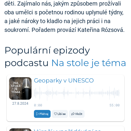
děti. Zajímalo nás, jakým způsobem prožívali
oba umělci s početnou rodinou uplynulé týdny,
a jaké nároky to kladlo na jejich práci i na
soukromí. Pořadem provází Kateřina Rózsová.
Populární epizody
podcastu
Na stole je téma
Geoparky v UNESCO
27.8.2024
0:00
55:00
Přehraj
Líbí se
Vložit