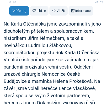
0:00
41:28
Přehraj
Líbí se
Vložit
Informace
Na Karla Otčenáška jsme zavzpomínali s jeho
dlouholetým přítelem a spolupracovníkem,
historikem Jiřím Němečkem, a také s
novinářkou Ludmilou Žlábkovou,
koordinátorkou projektu Rok Karla Otčenáška.
V další části pořadu jsme se zajímali o to, jak
pandemii prožívala vrchní sestra Oddělení
úrazové chirurgie Nemocnice České
Budějovice a maminka Helena Prokešová. Na
závěr jsme volali herečce Lence Vlasákové,
která spolu se svým životním partnerem,
hercem Janem Dolanským, vychovává čtyři