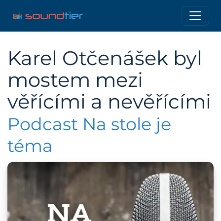
Karel Otčenášek byl
mostem mezi
věřícími a nevěřícími
Podcast Na stole je
téma