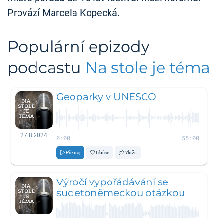
Provází Marcela Kopecká.
Populární epizody
podcastu
Na stole je téma
Geoparky v UNESCO
27.8.2024
0:00
55:00
Přehraj
Líbí se
Vložit
Výročí vypořádávání se
sudetoněmeckou otázkou