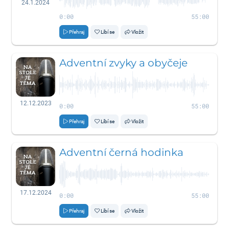
24.1.2024
0:00
55:00
Přehraj
Líbí se
Vložit
Adventní zvyky a obyčeje
12.12.2023
0:00
55:00
Přehraj
Líbí se
Vložit
Adventní černá hodinka
17.12.2024
0:00
55:00
Přehraj
Líbí se
Vložit