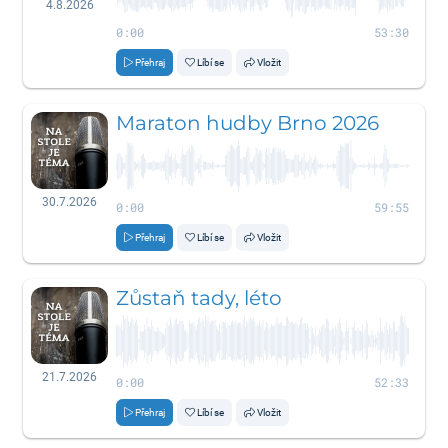
4.8.2026
0:00
53:30
Přehraj
Líbí se
Vložit
Maraton hudby Brno 2026
30.7.2026
0:00
59:55
Přehraj
Líbí se
Vložit
Zůstaň tady, léto
21.7.2026
0:00
52:33
Přehraj
Líbí se
Vložit