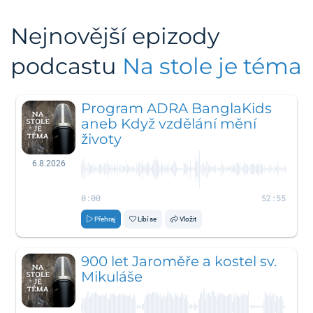
Nejnovější epizody
podcastu
Na stole je téma
Program ADRA BanglaKids
aneb Když vzdělání mění
životy
6.8.2026
0:00
52:55
Přehraj
Líbí se
Vložit
900 let Jaroměře a kostel sv.
Mikuláše