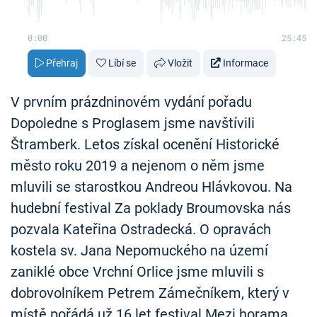
0:00
25:45
Přehraj
Líbí se
Vložit
Informace
V prvním prázdninovém vydání pořadu
Dopoledne s Proglasem jsme navštívili
Štramberk. Letos získal ocenění Historické
město roku 2019 a nejenom o něm jsme
mluvili se starostkou Andreou Hlávkovou. Na
hudební festival Za poklady Broumovska nás
pozvala Kateřina Ostradecká. O opravách
kostela sv. Jana Nepomuckého na území
zaniklé obce Vrchní Orlice jsme mluvili s
dobrovolníkem Petrem Zámečníkem, který v
místě pořádá už 16 let festival Mezi horama.