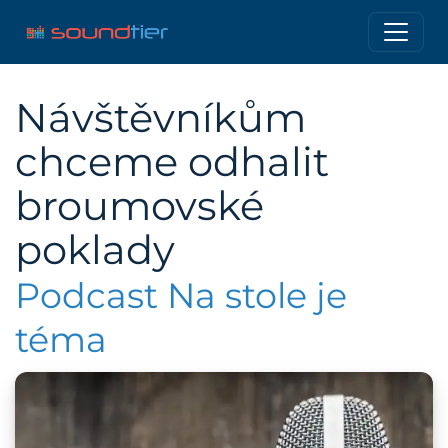
Návštěvníkům
chceme odhalit
broumovské
poklady
Podcast Na stole je
téma