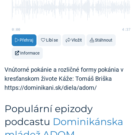
0:00
4:37
Přehraj
Líbí se
Vložit
Stáhnout
Informace
Vnútorné pokánie a rozličné formy pokánia v
kresťanskom živote Káže: Tomáš Briška
https://dominikani.sk/diela/adom/
Populární epizody
podcastu
Dominikánska
mládež ADOM