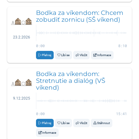
Bodka za víkendom: Chcem
zobudiť zornicu (SŠ víkend)
23.2.2026
0:00
8:10
Přehraj
Líbí se
Vložit
Informace
Bodka za víkendom:
Stretnutie a dialóg (VŠ
víkend)
9.12.2025
0:00
15:41
Přehraj
Líbí se
Vložit
Stáhnout
Informace