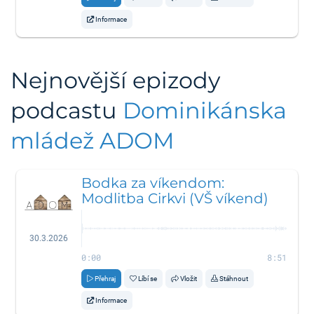
Informace
Nejnovější epizody
podcastu
Dominikánska
mládež ADOM
Bodka za víkendom:
Modlitba Cirkvi (VŠ víkend)
30.3.2026
0:00
8:51
Přehraj
Líbí se
Vložit
Stáhnout
Informace