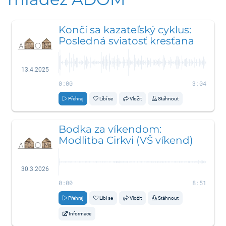
Končí sa kazateľský cyklus:
Posledná sviatosť kresťana
13.4.2025
0:00
3:04
Přehraj
Líbí se
Vložit
Stáhnout
Bodka za víkendom:
Modlitba Cirkvi (VŠ víkend)
30.3.2026
0:00
8:51
Přehraj
Líbí se
Vložit
Stáhnout
Informace