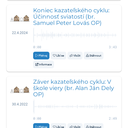
Koniec kazateľského cyklu:
Účinnosť sviatostí (br.
Samuel Peter Lovás OP)
22.4.2024
0:00
3:43
Přehraj
Líbí se
Vložit
Stáhnout
Informace
Záver kazateľského cyklu: V
škole viery (br. Alan Ján Dely
OP)
30.4.2022
0:00
2:49
Přehraj
Líbí se
Vložit
Stáhnout