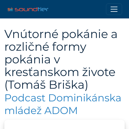
Vnútorné pokánie a
rozličné formy
pokánia v
kresťanskom živote
(Tomáš Briška)
Podcast Dominikánska
mládež ADOM