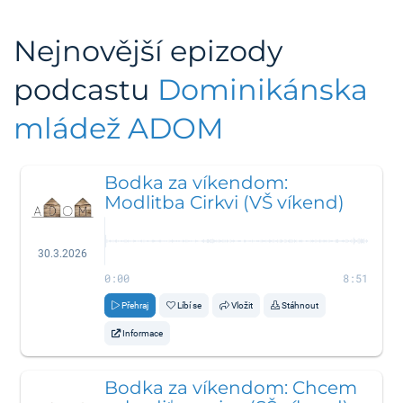
Nejnovější epizody
podcastu
Dominikánska
mládež ADOM
Bodka za víkendom:
Modlitba Cirkvi (VŠ víkend)
30.3.2026
0:00
8:51
Přehraj
Líbí se
Vložit
Stáhnout
Informace
Bodka za víkendom: Chcem