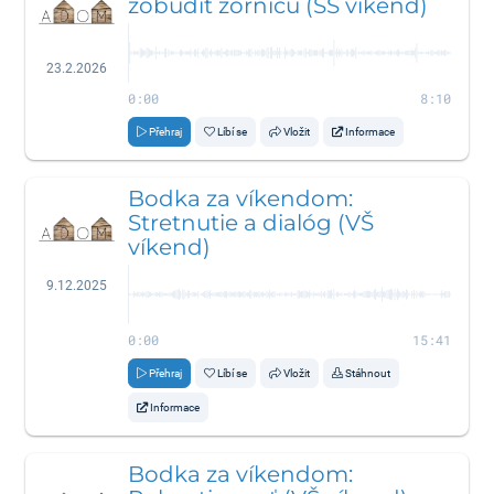
zobudiť zornicu (SŠ víkend)
23.2.2026
0:00
8:10
Přehraj
Líbí se
Vložit
Informace
Bodka za víkendom:
Stretnutie a dialóg (VŠ
víkend)
9.12.2025
0:00
15:41
Přehraj
Líbí se
Vložit
Stáhnout
Informace
Bodka za víkendom: