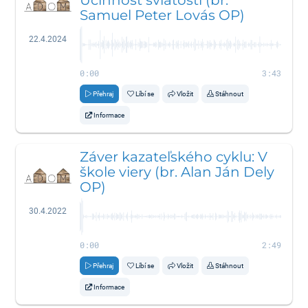
Samuel Peter Lovás OP)
22.4.2024
0:00
3:43
Přehraj
Líbí se
Vložit
Stáhnout
Informace
Záver kazateľského cyklu: V
škole viery (br. Alan Ján Dely
OP)
30.4.2022
0:00
2:49
Přehraj
Líbí se
Vložit
Stáhnout
Informace