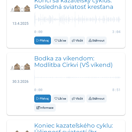
Končí sa kazateľský cyklus:
Posledná sviatosť kresťana
13.4.2025
0:00
3:04
Přehraj
Líbí se
Vložit
Stáhnout
Bodka za víkendom:
Modlitba Cirkvi (VŠ víkend)
30.3.2026
0:00
8:51
Přehraj
Líbí se
Vložit
Stáhnout
Informace
Koniec kazateľského cyklu:
Účinnosť sviatostí (br.