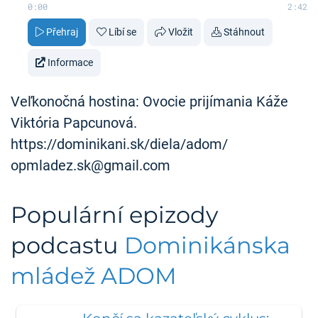
0:00
2:42
Přehraj
Líbí se
Vložit
Stáhnout
Informace
Veľkonočná hostina: Ovocie prijímania Káže
Viktória Papcunová.
https://dominikani.sk/diela/adom/
opmladez.sk@gmail.com
Populární epizody
podcastu
Dominikánska
mládež ADOM