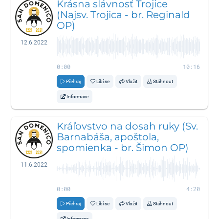
Krásna slávnosť Trojice
(Najsv. Trojica - br. Reginald
OP)
12.6.2022
0:00
10:16
Přehraj
Líbí se
Vložit
Stáhnout
Informace
Kráľovstvo na dosah ruky (Sv.
Barnabáša, apoštola,
spomienka - br. Šimon OP)
11.6.2022
0:00
4:20
Přehraj
Líbí se
Vložit
Stáhnout
Informace