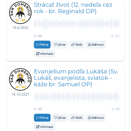
Strácať život (12. nedeľa cez
rok - br. Reginald OP)
19.6.2022
0:00
6:21
Přehraj
Líbí se
Vložit
Stáhnout
Informace
Evanjelium podľa Lukáša (Sv.
Lukáš, evanjelista, sviatok -
káže br. Samuel OP)
18.10.2021
0:00
3:39
Přehraj
Líbí se
Vložit
Stáhnout
Informace