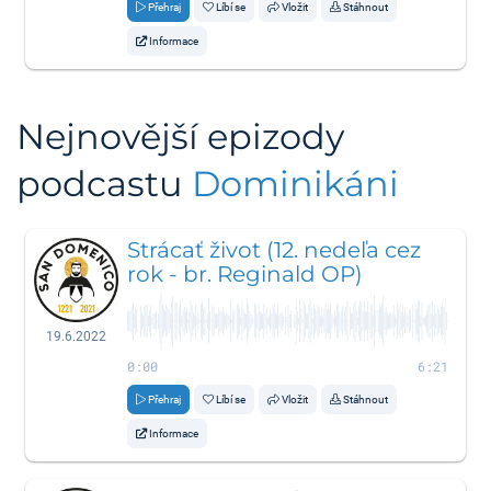
Přehraj
Líbí se
Vložit
Stáhnout
Informace
Nejnovější epizody
podcastu
Dominikáni
Strácať život (12. nedeľa cez
rok - br. Reginald OP)
19.6.2022
0:00
6:21
Přehraj
Líbí se
Vložit
Stáhnout
Informace