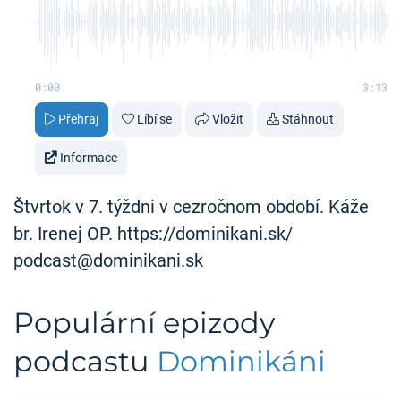
0:00
3:13
Přehraj
Líbí se
Vložit
Stáhnout
Informace
Štvrtok v 7. týždni v cezročnom období. Káže
br. Irenej OP. https://dominikani.sk/
podcast@dominikani.sk
Populární epizody
podcastu
Dominikáni