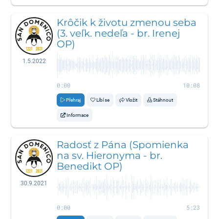
Krôčik k životu zmenou seba
(3. veľk. nedeľa - br. Irenej
OP)
1.5.2022
0:00
10:08
Přehraj
Líbí se
Vložit
Stáhnout
Informace
Radosť z Pána (Spomienka
na sv. Hieronyma - br.
Benedikt OP)
30.9.2021
0:00
5:23