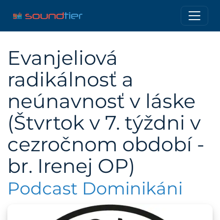
Evanjeliová
radikálnosť a
neúnavnosť v láske
(Štvrtok v 7. týždni v
cezročnom období -
br. Irenej OP)
Podcast Dominikáni