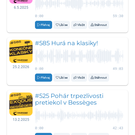
6.5.2025
0:00
59:30
Přehraj
Líbí se
Vložit
Stáhnout
#585 Hurá na klasiky!
25.2.2026
0:00
49:03
Přehraj
Líbí se
Vložit
Stáhnout
#525 Pohár trpezlivosti
pretiekol v Bessèges
13.2.2025
0:00
42:43