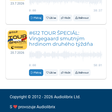
23.7.2026
0:00
38:37
Přehraj
Líbí se
Vložit
Stáhnout
#612 TOUR ŠPECIÁL:
Vingegaard smutným
hrdinom druhého týždňa
20.7.2026
0:00
50:01
Přehraj
Líbí se
Vložit
Stáhnout
Copyright © 2012 - 2026
Audiolibrix Ltd.
S
provozuje
Audiolibrix