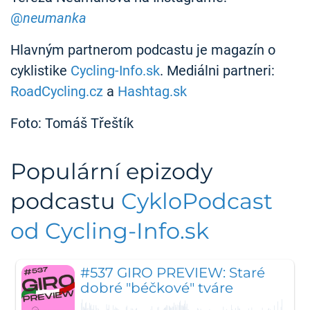
@
neumanka
Hlavným partnerom podcastu je magazín o
cyklistike
Cycling-Info.sk
. Mediálni partneri:
RoadCycling.cz
a
Hashtag.sk
Foto: Tomáš Třeštík
Populární epizody
podcastu
CykloPodcast
od Cycling-Info.sk
#537 GIRO PREVIEW: Staré
dobré "béčkové" tváre