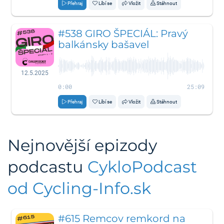
Přehraj
Líbí se
Vložit
Stáhnout
#538 GIRO ŠPECIÁL: Pravý
balkánsky bašavel
12.5.2025
0:00
25:09
Přehraj
Líbí se
Vložit
Stáhnout
Nejnovější epizody
podcastu
CykloPodcast
od Cycling-Info.sk
#615 Remcov remkord na