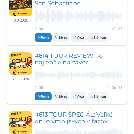
San Sebastiane
3.8.2026
0:00
47:27
Přehraj
Líbí se
Vložit
Stáhnout
#614 TOUR REVIEW: To
najlepšie na záver
27.7.2026
0:00
1:06:13
Přehraj
Líbí se
Vložit
Stáhnout
#613 TOUR ŠPECIÁL: Veľké
dni olympijských víťazov