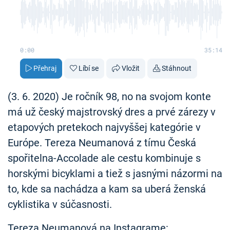
0:00
35:14
Přehraj
Líbí se
Vložit
Stáhnout
(3. 6. 2020) Je ročník 98, no na svojom konte
má už český majstrovský dres a prvé zárezy v
etapových pretekoch najvyššej kategórie v
Európe. Tereza Neumanová z tímu Česká
spořitelna-Accolade ale cestu kombinuje s
horskými bicyklami a tiež s jasnými názormi na
to, kde sa nachádza a kam sa uberá ženská
cyklistika v súčasnosti.
Tereza Neumanová na Instagrame: