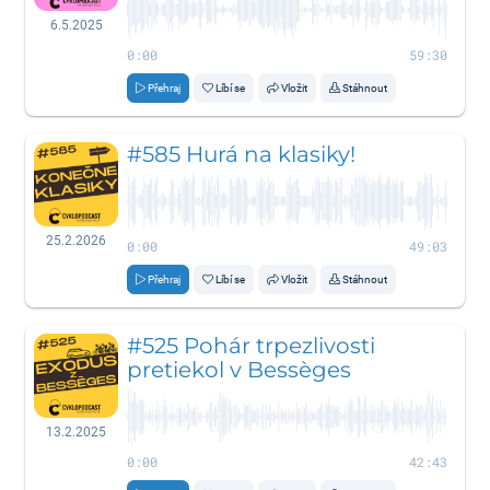
6.5.2025
0:00
59:30
Přehraj
Líbí se
Vložit
Stáhnout
#585 Hurá na klasiky!
25.2.2026
0:00
49:03
Přehraj
Líbí se
Vložit
Stáhnout
#525 Pohár trpezlivosti
pretiekol v Bessèges
13.2.2025
0:00
42:43