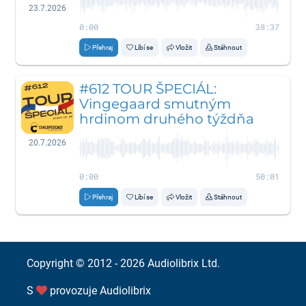
23.7.2026
0:00
38:37
Přehraj
Líbí se
Vložit
Stáhnout
#612 TOUR ŠPECIÁL:
Vingegaard smutným
hrdinom druhého týždňa
20.7.2026
0:00
50:01
Přehraj
Líbí se
Vložit
Stáhnout
Copyright © 2012 - 2026
Audiolibrix Ltd.
S
provozuje
Audiolibrix