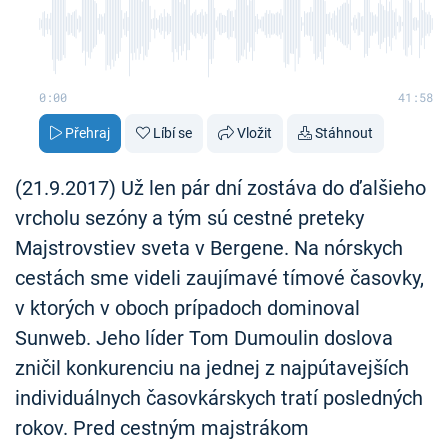
0:00
41:58
Přehraj
Líbí se
Vložit
Stáhnout
(21.9.2017) Už len pár dní zostáva do ďalšieho
vrcholu sezóny a tým sú cestné preteky
Majstrovstiev sveta v Bergene. Na nórskych
cestách sme videli zaujímavé tímové časovky,
v ktorých v oboch prípadoch dominoval
Sunweb. Jeho líder Tom Dumoulin doslova
zničil konkurenciu na jednej z najpútavejších
individuálnych časovkárskych tratí posledných
rokov. Pred cestným majstrákom