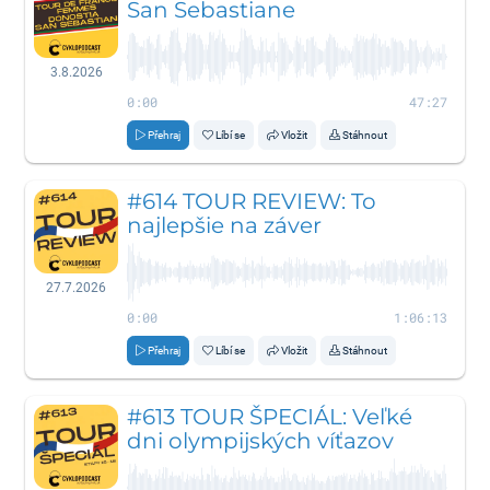
San Sebastiane
3.8.2026
0:00
47:27
Přehraj
Líbí se
Vložit
Stáhnout
#614 TOUR REVIEW: To
najlepšie na záver
27.7.2026
0:00
1:06:13
Přehraj
Líbí se
Vložit
Stáhnout
#613 TOUR ŠPECIÁL: Veľké
dni olympijských víťazov