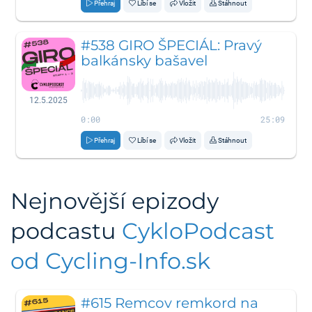
Přehraj
Líbí se
Vložit
Stáhnout
#538 GIRO ŠPECIÁL: Pravý
balkánsky bašavel
12.5.2025
0:00
25:09
Přehraj
Líbí se
Vložit
Stáhnout
Nejnovější epizody
podcastu
CykloPodcast
od Cycling-Info.sk
#615 Remcov remkord na