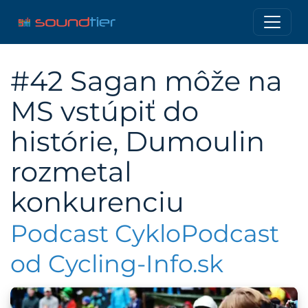
#42 Sagan môže na
MS vstúpiť do
histórie, Dumoulin
rozmetal
konkurenciu
Podcast CykloPodcast
od Cycling-Info.sk