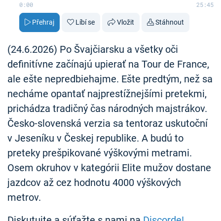
0:00
25:45
Přehraj
Líbí se
Vložit
Stáhnout
(24.6.2026) Po Švajčiarsku a všetky oči
definitívne začínajú upierať na Tour de France,
ale ešte nepredbiehajme. Ešte predtým, než sa
necháme opantať najprestížnejšími pretekmi,
prichádza tradičný čas národných majstrákov.
Česko-slovenská verzia sa tentoraz uskutoční
v Jeseníku v Českej republike. A budú to
preteky prešpikované výškovými metrami.
Osem okruhov v kategórii Elite mužov dostane
jazdcov až cez hodnotu 4000 výškových
metrov.
Diskutujte a súťažte s nami na
Discorde!