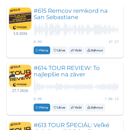
#615 Remcov remkord na
San Sebastiane
3.8.2026
0:00
47:27
Přehraj
Líbí se
Vložit
Stáhnout
#614 TOUR REVIEW: To
najlepšie na záver
27.7.2026
0:00
1:06:13
Přehraj
Líbí se
Vložit
Stáhnout
#613 TOUR ŠPECIÁL: Veľké