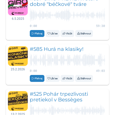
dobré "béčkové" tváre
6.5.2025
0:00
59:30
Přehraj
Líbí se
Vložit
Stáhnout
#585 Hurá na klasiky!
25.2.2026
0:00
49:03
Přehraj
Líbí se
Vložit
Stáhnout
#525 Pohár trpezlivosti
pretiekol v Bessèges
13.2.2025