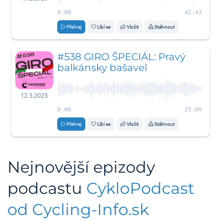
0:00
42:43
Přehraj
Líbí se
Vložit
Stáhnout
#538 GIRO ŠPECIÁL: Pravý
balkánsky bašavel
12.5.2025
0:00
25:09
Přehraj
Líbí se
Vložit
Stáhnout
Nejnovější epizody
podcastu
CykloPodcast
od Cycling-Info.sk