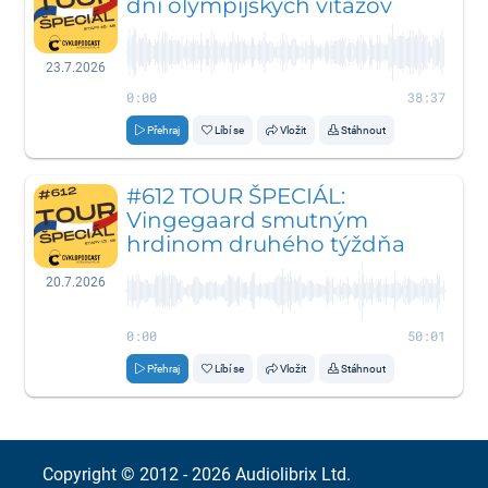
dni olympijských víťazov
23.7.2026
0:00
38:37
Přehraj
Líbí se
Vložit
Stáhnout
#612 TOUR ŠPECIÁL:
Vingegaard smutným
hrdinom druhého týždňa
20.7.2026
0:00
50:01
Přehraj
Líbí se
Vložit
Stáhnout
Copyright © 2012 - 2026
Audiolibrix Ltd.