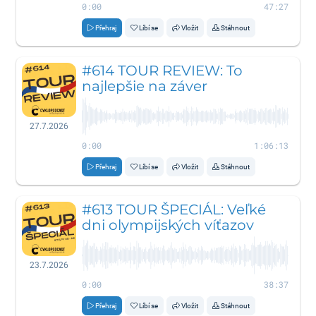
0:00
47:27
Přehraj
Líbí se
Vložit
Stáhnout
#614 TOUR REVIEW: To
najlepšie na záver
27.7.2026
0:00
1:06:13
Přehraj
Líbí se
Vložit
Stáhnout
#613 TOUR ŠPECIÁL: Veľké
dni olympijských víťazov
23.7.2026
0:00
38:37
Přehraj
Líbí se
Vložit
Stáhnout