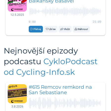
balkánsky bašavel
12.5.2025
0:00
25:09
Přehraj
Líbí se
Vložit
Stáhnout
Nejnovější epizody
podcastu
CykloPodcast
od Cycling-Info.sk
#615 Remcov remkord na
San Sebastiane
3.8.2026