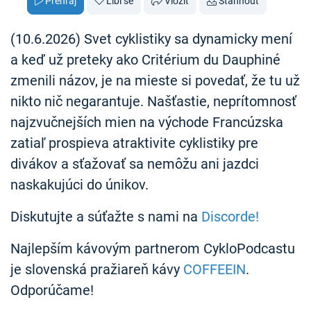
Přehraj
Líbí se
Vložit
Stáhnout
(10.6.2026) Svet cyklistiky sa dynamicky mení
a keď už preteky ako Critérium du Dauphiné
zmenili názov, je na mieste si povedať, že tu už
nikto nič negarantuje. Našťastie, neprítomnosť
najzvučnejších mien na východe Francúzska
zatiaľ prospieva atraktivite cyklistiky pre
divákov a sťažovať sa nemôžu ani jazdci
naskakujúci do únikov.
Diskutujte a súťažte s nami na
Discorde!
Najlepším kávovým partnerom CykloPodcastu
je slovenská pražiareň kávy
COFFEEIN
.
Odporúčame!