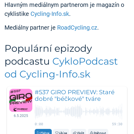
Hlavným mediálnym partnerom je magazín o
cyklistike
Cycling-Info.sk
.
Mediálny partner je
RoadCycling.cz
.
Populární epizody
podcastu
CykloPodcast
od Cycling-Info.sk
#537 GIRO PREVIEW: Staré
dobré "béčkové" tváre
6.5.2025
0:00
59:30
Přehraj
Líbí se
Vložit
Stáhnout