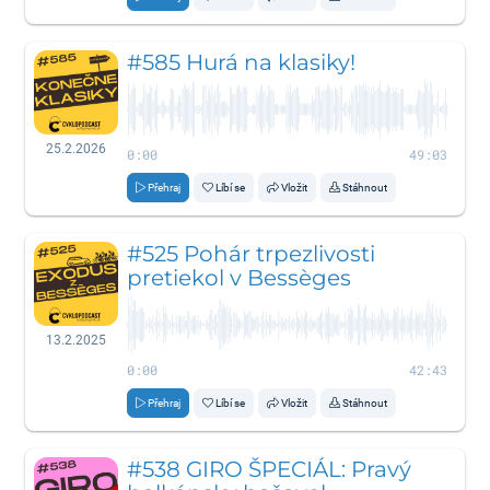
#585 Hurá na klasiky!
25.2.2026
0:00
49:03
Přehraj
Líbí se
Vložit
Stáhnout
#525 Pohár trpezlivosti
pretiekol v Bessèges
13.2.2025
0:00
42:43
Přehraj
Líbí se
Vložit
Stáhnout
#538 GIRO ŠPECIÁL: Pravý