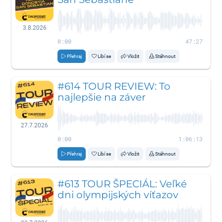
3.8.2026
0:00
47:27
Přehraj
Líbí se
Vložit
Stáhnout
#614 TOUR REVIEW: To
najlepšie na záver
27.7.2026
0:00
1:06:13
Přehraj
Líbí se
Vložit
Stáhnout
#613 TOUR ŠPECIÁL: Veľké
dni olympijských víťazov