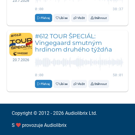
23.7.2026
0:00
38:37
Přehraj
Líbí se
Vložit
Stáhnout
#612 TOUR ŠPECIÁL:
Vingegaard smutným
hrdinom druhého týždňa
20.7.2026
0:00
50:01
Přehraj
Líbí se
Vložit
Stáhnout
Copyright © 2012 - 2026
Audiolibrix Ltd.
S
provozuje
Audiolibrix