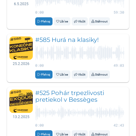
6.5.2025
0:00
59:30
Přehraj
Líbí se
Vložit
Stáhnout
#585 Hurá na klasiky!
25.2.2026
0:00
49:03
Přehraj
Líbí se
Vložit
Stáhnout
#525 Pohár trpezlivosti
pretiekol v Bessèges
13.2.2025
0:00
42:43
Přehraj
Líbí se
Vložit
Stáhnout