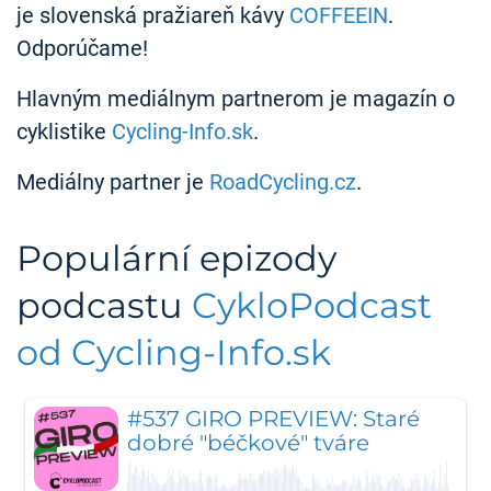
je slovenská pražiareň kávy
COFFEEIN
.
Odporúčame!
Hlavným mediálnym partnerom je magazín o
cyklistike
Cycling-Info.sk
.
Mediálny partner je
RoadCycling.cz
.
Populární epizody
podcastu
CykloPodcast
od Cycling-Info.sk
#537 GIRO PREVIEW: Staré
dobré "béčkové" tváre