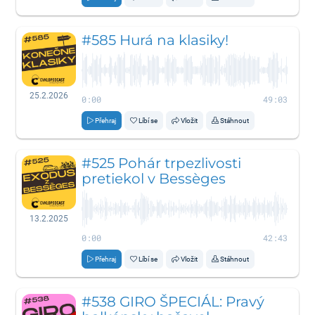
#585 Hurá na klasiky!
25.2.2026
0:00
49:03
Přehraj
Líbí se
Vložit
Stáhnout
#525 Pohár trpezlivosti
pretiekol v Bessèges
13.2.2025
0:00
42:43
Přehraj
Líbí se
Vložit
Stáhnout
#538 GIRO ŠPECIÁL: Pravý