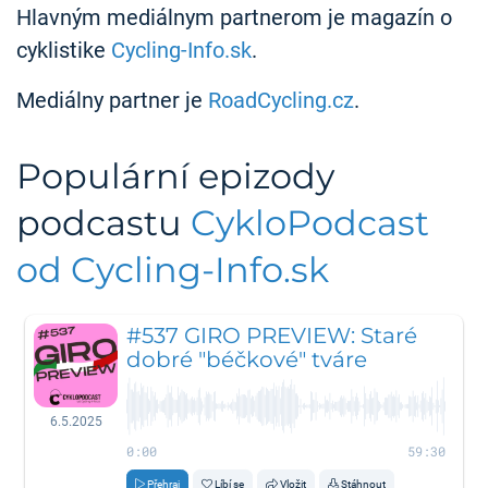
Hlavným mediálnym partnerom je magazín o
cyklistike
Cycling-Info.sk
.
Mediálny partner je
RoadCycling.cz
.
Populární epizody
podcastu
CykloPodcast
od Cycling-Info.sk
#537 GIRO PREVIEW: Staré
dobré "béčkové" tváre
6.5.2025
0:00
59:30
Přehraj
Líbí se
Vložit
Stáhnout