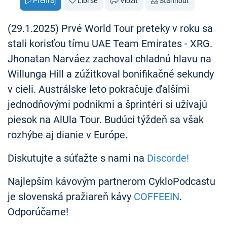
Přehraj
Líbí se
Vložit
Stáhnout
(29.1.2025) Prvé World Tour preteky v roku sa
stali korisťou tímu UAE Team Emirates - XRG.
Jhonatan Narváez zachoval chladnú hlavu na
Willunga Hill a zúžitkoval bonifikačné sekundy
v cieli. Austrálske leto pokračuje ďalšími
jednodňovými podnikmi a šprintéri si užívajú
piesok na AlUla Tour. Budúci týždeň sa však
rozhýbe aj dianie v Európe.
Diskutujte a súťažte s nami na
Discorde!
Najlepším kávovým partnerom CykloPodcastu
je slovenská pražiareň kávy
COFFEEIN
.
Odporúčame!