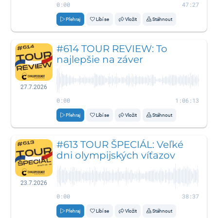
0:00
47:27
Přehraj
Líbí se
Vložit
Stáhnout
#614 TOUR REVIEW: To
najlepšie na záver
27.7.2026
0:00
1:06:13
Přehraj
Líbí se
Vložit
Stáhnout
#613 TOUR ŠPECIÁL: Veľké
dni olympijských víťazov
23.7.2026
0:00
38:37
Přehraj
Líbí se
Vložit
Stáhnout