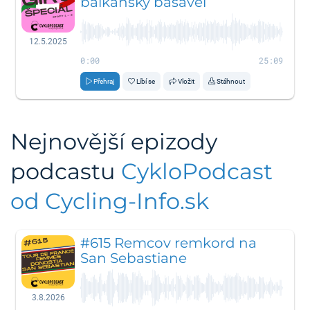
balkánsky bašavel
12.5.2025
0:00
25:09
Přehraj
Líbí se
Vložit
Stáhnout
Nejnovější epizody
podcastu
CykloPodcast
od Cycling-Info.sk
#615 Remcov remkord na
San Sebastiane
3.8.2026