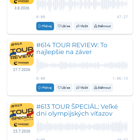
3.8.2026
0:00
47:27
Přehraj
Líbí se
Vložit
Stáhnout
#614 TOUR REVIEW: To
najlepšie na záver
27.7.2026
0:00
1:06:13
Přehraj
Líbí se
Vložit
Stáhnout
#613 TOUR ŠPECIÁL: Veľké
dni olympijských víťazov
23.7.2026
0:00
38:37