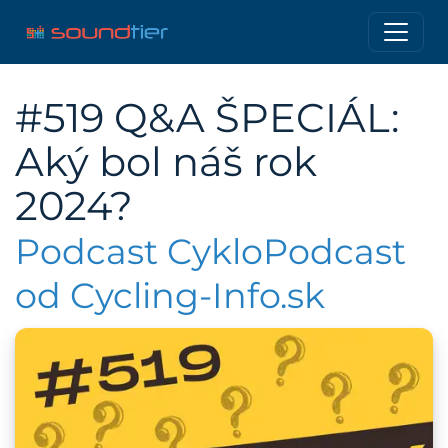
#519 Q&A ŠPECIÁL:
Aký bol náš rok
2024?
Podcast CykloPodcast
od Cycling-Info.sk