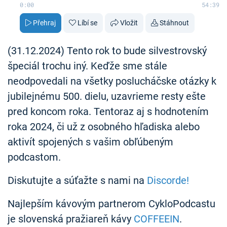
0:00
54:39
Přehraj
Líbí se
Vložit
Stáhnout
(31.12.2024) Tento rok to bude silvestrovský
špeciál trochu iný. Keďže sme stále
neodpovedali na všetky poslucháčske otázky k
jubilejnému 500. dielu, uzavrieme resty ešte
pred koncom roka. Tentoraz aj s hodnotením
roka 2024, či už z osobného hľadiska alebo
aktivít spojených s vašim obľúbeným
podcastom.
Diskutujte a súťažte s nami na
Discorde!
Najlepším kávovým partnerom CykloPodcastu
je slovenská pražiareň kávy
COFFEEIN
.