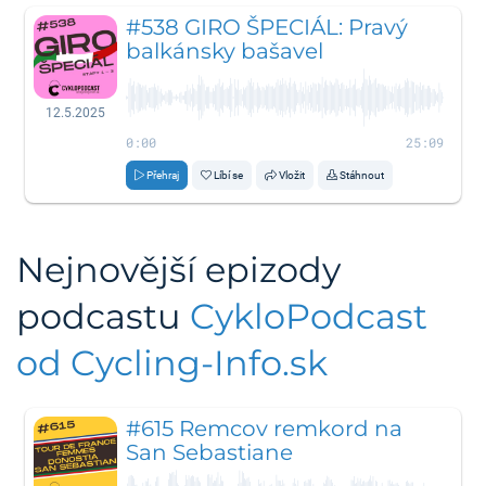
#538 GIRO ŠPECIÁL: Pravý
balkánsky bašavel
12.5.2025
0:00
25:09
Přehraj
Líbí se
Vložit
Stáhnout
Nejnovější epizody
podcastu
CykloPodcast
od Cycling-Info.sk
#615 Remcov remkord na
San Sebastiane