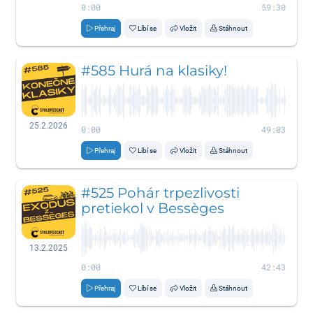
0:00
59:30
Přehraj
Líbí se
Vložit
Stáhnout
#585 Hurá na klasiky!
25.2.2026
0:00
49:03
Přehraj
Líbí se
Vložit
Stáhnout
#525 Pohár trpezlivosti
pretiekol v Bessèges
13.2.2025
0:00
42:43
Přehraj
Líbí se
Vložit
Stáhnout