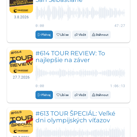
3.8.2026
0:00
47:27
Přehraj
Líbí se
Vložit
Stáhnout
#614 TOUR REVIEW: To
najlepšie na záver
27.7.2026
0:00
1:06:13
Přehraj
Líbí se
Vložit
Stáhnout
#613 TOUR ŠPECIÁL: Veľké
dni olympijských víťazov