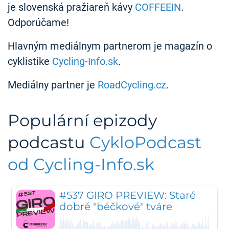
je slovenská pražiareň kávy
COFFEEIN
.
Odporúčame!
Hlavným mediálnym partnerom je magazín o
cyklistike
Cycling-Info.sk
.
Mediálny partner je
RoadCycling.cz
.
Populární epizody
podcastu
CykloPodcast
od Cycling-Info.sk
#537 GIRO PREVIEW: Staré
dobré "béčkové" tváre