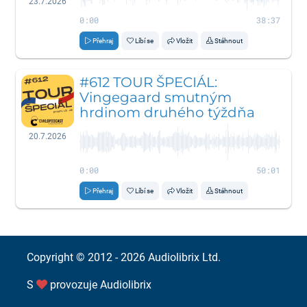
23.7.2026
0:00
38:37
Přehraj
Líbí se
Vložit
Stáhnout
#612 TOUR ŠPECIÁL:
Vingegaard smutným
hrdinom druhého týždňa
20.7.2026
0:00
50:01
Přehraj
Líbí se
Vložit
Stáhnout
Copyright © 2012 - 2026
Audiolibrix Ltd.
S
provozuje
Audiolibrix