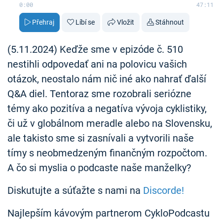
0:00
47:11
Přehraj
Líbí se
Vložit
Stáhnout
(5.11.2024) Keďže sme v epizóde č. 510
nestihli odpovedať ani na polovicu vašich
otázok, neostalo nám nič iné ako nahrať ďalší
Q&A diel. Tentoraz sme rozobrali seriózne
témy ako pozitíva a negatíva vývoja cyklistiky,
či už v globálnom meradle alebo na Slovensku,
ale takisto sme si zasnívali a vytvorili naše
tímy s neobmedzeným finančným rozpočtom.
A čo si myslia o podcaste naše manželky?
Diskutujte a súťažte s nami na
Discorde!
Najlepším kávovým partnerom CykloPodcastu