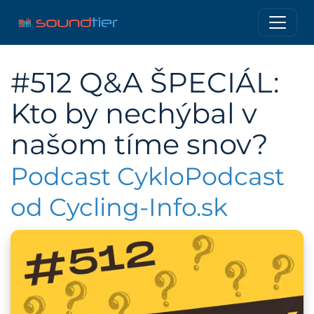
#512 Q&A ŠPECIÁL:
Kto by nechýbal v
našom tíme snov?
Podcast CykloPodcast
od Cycling-Info.sk