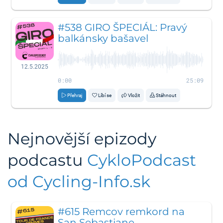
#538 GIRO ŠPECIÁL: Pravý
balkánsky bašavel
12.5.2025
0:00
25:09
Přehraj
Líbí se
Vložit
Stáhnout
Nejnovější epizody
podcastu
CykloPodcast
od Cycling-Info.sk
#615 Remcov remkord na
San Sebastiane