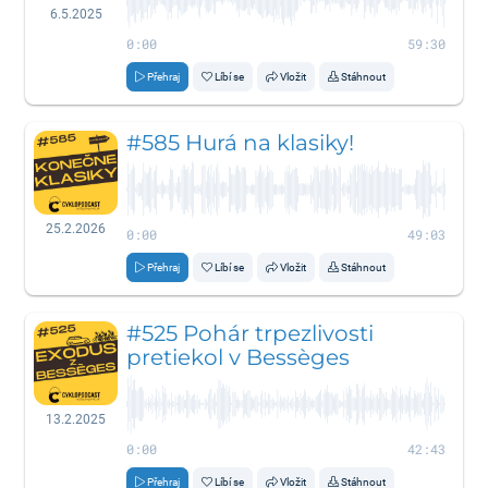
6.5.2025
0:00
59:30
Přehraj
Líbí se
Vložit
Stáhnout
#585 Hurá na klasiky!
25.2.2026
0:00
49:03
Přehraj
Líbí se
Vložit
Stáhnout
#525 Pohár trpezlivosti
pretiekol v Bessèges
13.2.2025
0:00
42:43
Přehraj
Líbí se
Vložit
Stáhnout