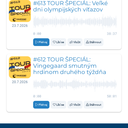
#613 TOUR ŠPECIÁL: Veľké
dni olympijských víťazov
23.7.2026
0:00
38:37
Přehraj
Líbí se
Vložit
Stáhnout
#612 TOUR ŠPECIÁL:
Vingegaard smutným
hrdinom druhého týždňa
20.7.2026
0:00
50:01
Přehraj
Líbí se
Vložit
Stáhnout