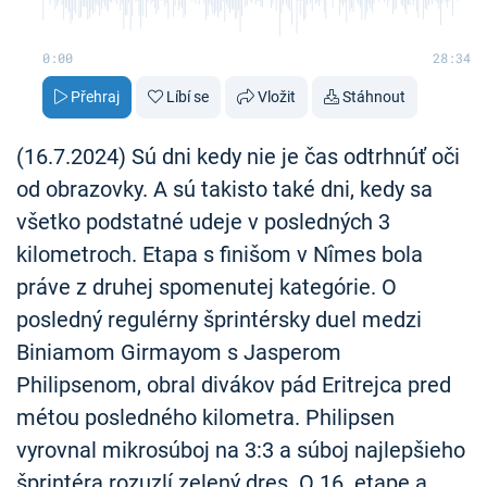
0:00
28:34
Přehraj
Líbí se
Vložit
Stáhnout
(16.7.2024) Sú dni kedy nie je čas odtrhnúť oči
od obrazovky. A sú takisto také dni, kedy sa
všetko podstatné udeje v posledných 3
kilometroch. Etapa s finišom v Nîmes bola
práve z druhej spomenutej kategórie. O
posledný regulérny šprintérsky duel medzi
Biniamom Girmayom s Jasperom
Philipsenom, obral divákov pád Eritrejca pred
métou posledného kilometra. Philipsen
vyrovnal mikrosúboj na 3:3 a súboj najlepšieho
šprintéra rozuzlí zelený dres. O 16. etape a