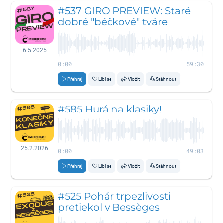
#537 GIRO PREVIEW: Staré
dobré "béčkové" tváre
6.5.2025
0:00
59:30
Přehraj
Líbí se
Vložit
Stáhnout
#585 Hurá na klasiky!
25.2.2026
0:00
49:03
Přehraj
Líbí se
Vložit
Stáhnout
#525 Pohár trpezlivosti
pretiekol v Bessèges