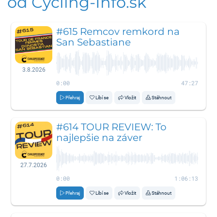
od Cycling-Info.sk
#615 Remcov remkord na
San Sebastiane
3.8.2026
0:00
47:27
Přehraj
Líbí se
Vložit
Stáhnout
#614 TOUR REVIEW: To
najlepšie na záver
27.7.2026
0:00
1:06:13
Přehraj
Líbí se
Vložit
Stáhnout