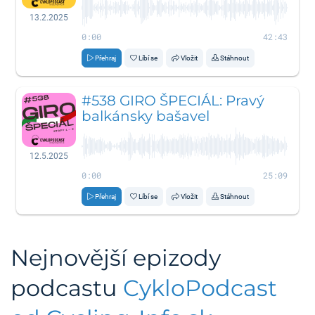
13.2.2025
0:00
42:43
Přehraj
Líbí se
Vložit
Stáhnout
#538 GIRO ŠPECIÁL: Pravý
balkánsky bašavel
12.5.2025
0:00
25:09
Přehraj
Líbí se
Vložit
Stáhnout
Nejnovější epizody
podcastu
CykloPodcast