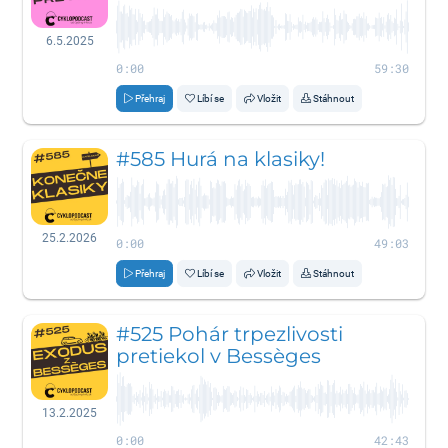
6.5.2025
0:00
59:30
Přehraj
Líbí se
Vložit
Stáhnout
#585 Hurá na klasiky!
25.2.2026
0:00
49:03
Přehraj
Líbí se
Vložit
Stáhnout
#525 Pohár trpezlivosti
pretiekol v Bessèges
13.2.2025
0:00
42:43