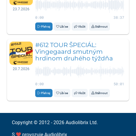
23.7.2026
0:00
38:37
Přehraj
Líbí se
Vložit
Stáhnout
#612 TOUR ŠPECIÁL:
Vingegaard smutným
hrdinom druhého týždňa
20.7.2026
0:00
50:01
Přehraj
Líbí se
Vložit
Stáhnout
Copyright © 2012 - 2026
Audiolibrix Ltd.
S
provozuje
Audiolibrix