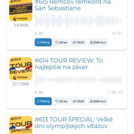
#615 Remcov remkord na
San Sebastiane
3.8.2026
0:00
47:27
Přehraj
Líbí se
Vložit
Stáhnout
#614 TOUR REVIEW: To
najlepšie na záver
27.7.2026
0:00
1:06:13
Přehraj
Líbí se
Vložit
Stáhnout
#613 TOUR ŠPECIÁL: Veľké
dni olympijských víťazov