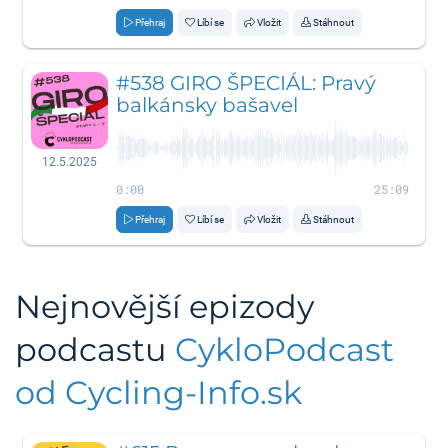
Přehraj
Líbí se
Vložit
Stáhnout
#538 GIRO ŠPECIÁL: Pravý
balkánsky bašavel
12.5.2025
0:00
25:09
Přehraj
Líbí se
Vložit
Stáhnout
Nejnovější epizody
podcastu
CykloPodcast
od Cycling-Info.sk