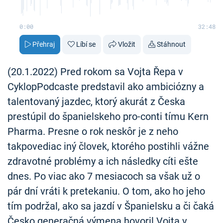
0:00
32:48
Přehraj
Líbí se
Vložit
Stáhnout
(20.1.2022) Pred rokom sa Vojta Řepa v
CyklopPodcaste predstavil ako ambiciózny a
talentovaný jazdec, ktorý akurát z Česka
prestúpil do španielskeho pro-conti tímu Kern
Pharma. Presne o rok neskôr je z neho
takpovediac iný človek, ktorého postihli vážne
zdravotné problémy a ich následky cíti ešte
dnes. Po viac ako 7 mesiacoch sa však už o
pár dní vráti k pretekaniu. O tom, ako ho jeho
tím podržal, ako sa jazdí v Španielsku a či čaká
Česko generačná výmena hovoril Vojta v