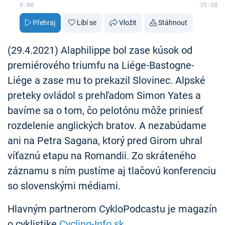
0:00
35:58
Přehraj
Líbí se
Vložit
Stáhnout
(29.4.2021) Alaphilippe bol zase kúsok od
premiérového triumfu na Liége-Bastogne-
Liége a zase mu to prekazil Slovinec. Alpské
preteky ovládol s prehľadom Simon Yates a
bavíme sa o tom, čo pelotónu môže priniesť
rozdelenie anglických bratov. A nezabúdame
ani na Petra Sagana, ktorý pred Girom uhral
víťaznú etapu na Romandii. Zo skráteného
záznamu s ním pustíme aj tlačovú konferenciu
so slovenskými médiami.
Hlavným partnerom CykloPodcastu je magazín
o cyklistike
Cycling-Info.sk
.