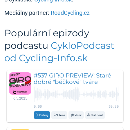
Mediálny partner:
RoadCycling.cz
Populární epizody
podcastu
CykloPodcast
od Cycling-Info.sk
#537 GIRO PREVIEW: Staré
dobré "béčkové" tváre
6.5.2025
0:00
59:30
Přehraj
Líbí se
Vložit
Stáhnout