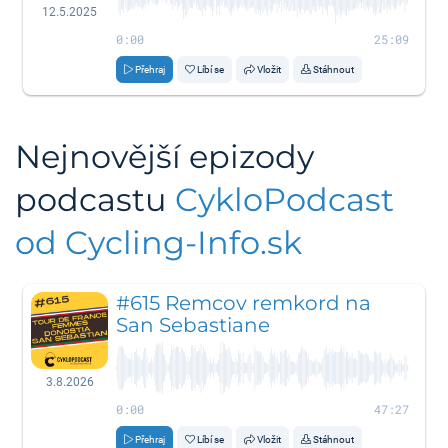
12.5.2025
0:00
25:09
Přehraj
Líbí se
Vložit
Stáhnout
Nejnovější epizody
podcastu
CykloPodcast
od Cycling-Info.sk
#615 Remcov remkord na
San Sebastiane
3.8.2026
0:00
47:27
Přehraj
Líbí se
Vložit
Stáhnout