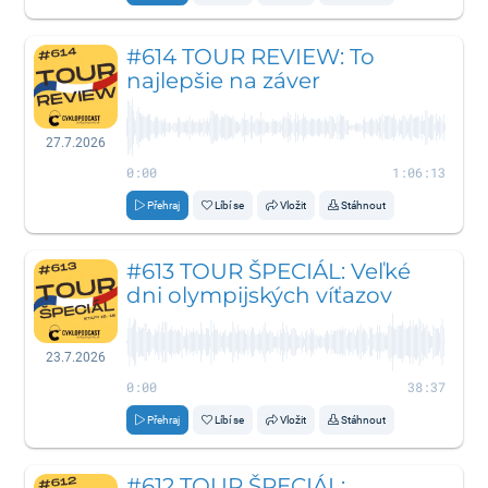
#614 TOUR REVIEW: To
najlepšie na záver
27.7.2026
0:00
1:06:13
Přehraj
Líbí se
Vložit
Stáhnout
#613 TOUR ŠPECIÁL: Veľké
dni olympijských víťazov
23.7.2026
0:00
38:37
Přehraj
Líbí se
Vložit
Stáhnout
#612 TOUR ŠPECIÁL: