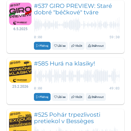
#537 GIRO PREVIEW: Staré
dobré "béčkové" tváre
6.5.2025
0:00
59:30
Přehraj
Líbí se
Vložit
Stáhnout
#585 Hurá na klasiky!
25.2.2026
0:00
49:03
Přehraj
Líbí se
Vložit
Stáhnout
#525 Pohár trpezlivosti
pretiekol v Bessèges