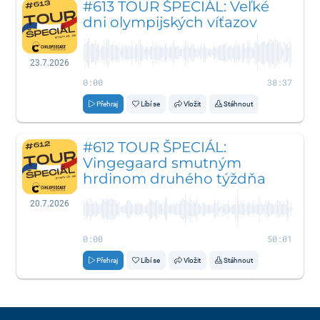
#613 TOUR ŠPECIÁL: Veľké
dni olympijských víťazov
23.7.2026
0:00
38:37
Přehraj
Líbí se
Vložit
Stáhnout
#612 TOUR ŠPECIÁL:
Vingegaard smutným
hrdinom druhého týždňa
20.7.2026
0:00
50:01
Přehraj
Líbí se
Vložit
Stáhnout