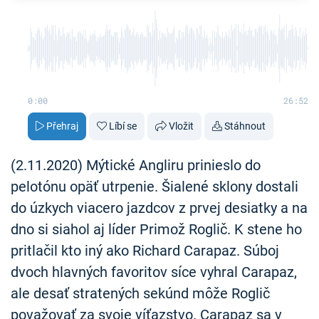
0:00
26:52
Přehraj
Líbí se
Vložit
Stáhnout
(2.11.2020) Mýtické Angliru prinieslo do
pelotónu opäť utrpenie. Šialené sklony dostali
do úzkych viacero jazdcov z prvej desiatky a na
dno si siahol aj líder Primož Roglič. K stene ho
pritlačil kto iný ako Richard Carapaz. Súboj
dvoch hlavných favoritov síce vyhral Carapaz,
ale desať stratených sekúnd môže Roglič
považovať za svoje víťazstvo. Carapaz sa v