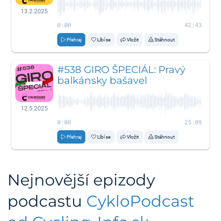
13.2.2025
0:00
42:43
Přehraj
Líbí se
Vložit
Stáhnout
#538 GIRO ŠPECIÁL: Pravý
balkánsky bašavel
12.5.2025
0:00
25:09
Přehraj
Líbí se
Vložit
Stáhnout
Nejnovější epizody
podcastu
CykloPodcast