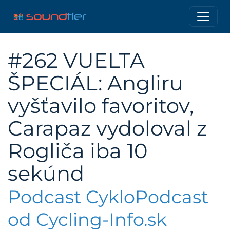
#262 VUELTA
ŠPECIÁL: Angliru
vyšťavilo favoritov,
Carapaz vydoloval z
Rogliča iba 10
sekúnd
Podcast CykloPodcast
od Cycling-Info.sk