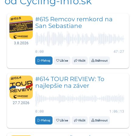
od Cycling-Info.sk
#615 Remcov remkord na
San Sebastiane
3.8.2026
0:00
47:27
Přehraj
Líbí se
Vložit
Stáhnout
#614 TOUR REVIEW: To
najlepšie na záver
27.7.2026
0:00
1:06:13
Přehraj
Líbí se
Vložit
Stáhnout