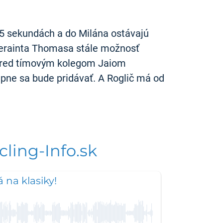
v 15 sekundách a do Milána ostávajú
 Gerainta Thomasa stále možnosť
 pred tímovým kolegom Jaiom
upne sa bude pridávať. A Roglič má od
ling-Info.sk
 na klasiky!