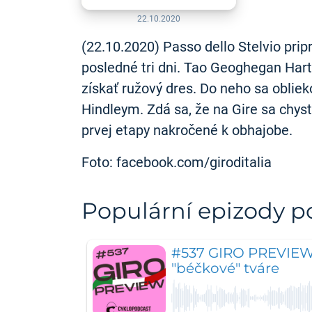
22.10.2020
(22.10.2020) Passo dello Stelvio prip
posledné tri dni. Tao Geoghegan Har
získať ružový dres. Do neho sa obl
Hindleym. Zdá sa, že na Gire sa chyst
prvej etapy nakročené k obhajobe.
Foto: facebook.com/giroditalia
Populární epizody 
#537 GIRO PREVIEW:
"béčkové" tváre