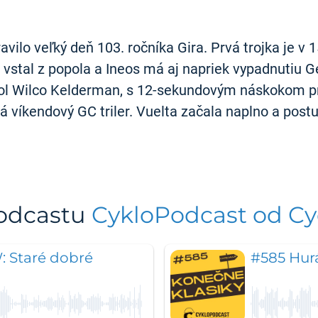
ravilo veľký deň 103. ročníka Gira. Prvá trojka je 
t vstal z popola a Ineos má aj napriek vypadnutiu
iekol Wilco Kelderman, s 12-sekundovým náskokom
á víkendový GC triler. Vuelta začala naplno a post
podcastu
CykloPodcast od Cyc
 Staré dobré
#585 Hurá