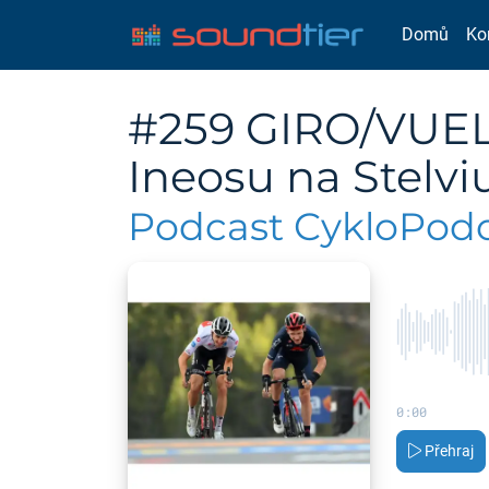
Domů
Ko
#259 GIRO/VUEL
Ineosu na Stelvi
Podcast CykloPodca
0:00
Přehraj