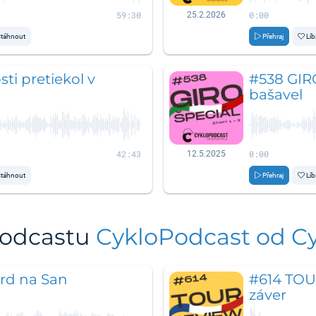
59:30
0:00
25.2.2026
táhnout
Přehraj
Líb
ti pretiekol v
#538 GIR
bašavel
42:43
0:00
12.5.2025
táhnout
Přehraj
Líb
podcastu
CykloPodcast od Cy
rd na San
#614 TOU
záver