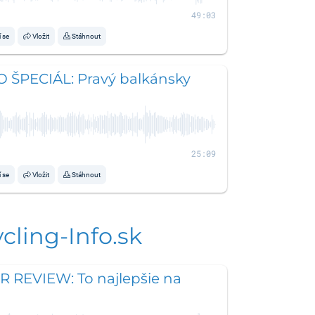
49:03
í se
Vložit
Stáhnout
O ŠPECIÁL: Pravý balkánsky
25:09
í se
Vložit
Stáhnout
cling-Info.sk
R REVIEW: To najlepšie na