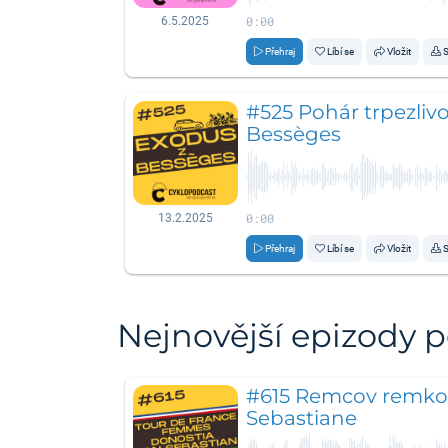
0:00
6.5.2025
Přehraj
Líbí se
Vložit
S
#525 Pohár trpezlivos
Bessèges
0:00
13.2.2025
Přehraj
Líbí se
Vložit
S
Nejnovější epizody 
#615 Remcov remko
Sebastiane