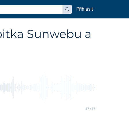
Přihlásit
hledat
bitka Sunwebu a
47:47