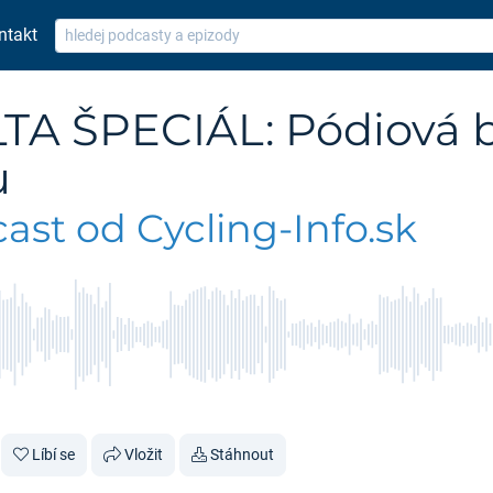
ntakt
TA ŠPECIÁL: Pódiová 
u
st od Cycling-Info.sk
Líbí se
Vložit
Stáhnout