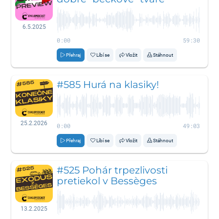
6.5.2025
0:00
59:30
Přehraj
Líbí se
Vložit
Stáhnout
#585 Hurá na klasiky!
25.2.2026
0:00
49:03
Přehraj
Líbí se
Vložit
Stáhnout
#525 Pohár trpezlivosti
pretiekol v Bessèges
13.2.2025