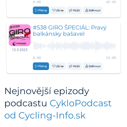
0:00
42:43
Přehraj
Líbí se
Vložit
Stáhnout
#538 GIRO ŠPECIÁL: Pravý
balkánsky bašavel
12.5.2025
0:00
25:09
Přehraj
Líbí se
Vložit
Stáhnout
Nejnovější epizody
podcastu
CykloPodcast
od Cycling-Info.sk