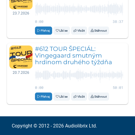
23.7.2026
0:00
38:37
Přehraj
Líbí se
Vložit
Stáhnout
#612 TOUR ŠPECIÁL:
Vingegaard smutným
hrdinom druhého týždňa
20.7.2026
0:00
50:01
Přehraj
Líbí se
Vložit
Stáhnout
Copyright © 2012 - 2026
Audiolibrix Ltd.