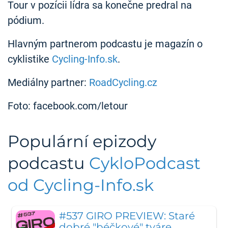
Tour v pozícii lídra sa konečne predral na
pódium.
Hlavným partnerom podcastu je magazín o
cyklistike
Cycling-Info.sk
.
Mediálny partner:
RoadCycling.cz
Foto: facebook.com/letour
Populární epizody
podcastu
CykloPodcast
od Cycling-Info.sk
#537 GIRO PREVIEW: Staré
dobré "béčkové" tváre