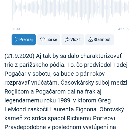
0:00
43:05
Přehraj
Líbí se
Vložit
Stáhnout
(21.9.2020) Aj tak by sa dalo charakterizovať
trio z parížskeho pódia. To, čo predviedol Tadej
Pogačar v sobotu, sa bude o pár rokov
rozprávať vnúčatám. Časovkársky súboj medzi
Rogličom a Pogačarom dal na frak aj
legendárnemu roku 1989, v ktorom Greg
LeMond zaskočil Laurenta Fignona. Obrovský
kameň zo srdca spadol Richiemu Porteovi.
Pravdepodobne v poslednom vystúpení na