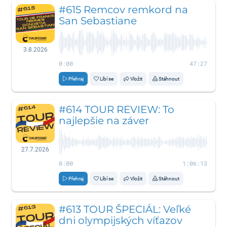
#615 Remcov remkord na
San Sebastiane
3.8.2026
0:00
47:27
Přehraj
Líbí se
Vložit
Stáhnout
#614 TOUR REVIEW: To
najlepšie na záver
27.7.2026
0:00
1:06:13
Přehraj
Líbí se
Vložit
Stáhnout
#613 TOUR ŠPECIÁL: Veľké
dni olympijských víťazov