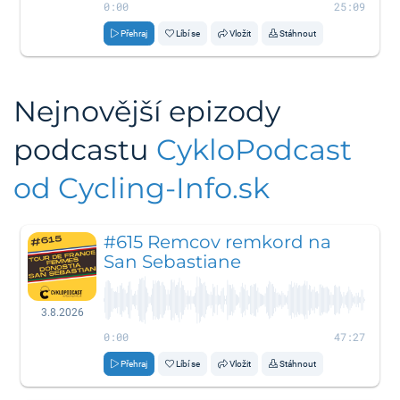
0:00
25:09
Přehraj
Líbí se
Vložit
Stáhnout
Nejnovější epizody
podcastu
CykloPodcast
od Cycling-Info.sk
#615 Remcov remkord na
San Sebastiane
3.8.2026
0:00
47:27
Přehraj
Líbí se
Vložit
Stáhnout