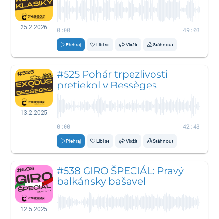
25.2.2026
0:00
49:03
Přehraj
Líbí se
Vložit
Stáhnout
#525 Pohár trpezlivosti
pretiekol v Bessèges
13.2.2025
0:00
42:43
Přehraj
Líbí se
Vložit
Stáhnout
#538 GIRO ŠPECIÁL: Pravý
balkánsky bašavel
12.5.2025