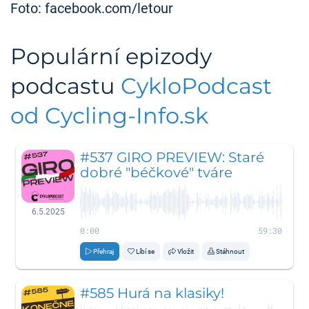
Foto: facebook.com/letour
Populární epizody
podcastu
CykloPodcast
od Cycling-Info.sk
#537 GIRO PREVIEW: Staré
dobré "béčkové" tváre
6.5.2025
0:00
59:30
Přehraj
Líbí se
Vložit
Stáhnout
#585 Hurá na klasiky!