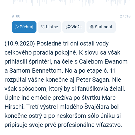
0:00
27:10
Přehraj
Líbí se
Vložit
Stáhnout
(10.9.2020) Posledné tri dni ostali vody
celkového poradia pokojné. K slovu sa však
prihlásili šprintéri, na čele s Calebom Ewanom
a Samom Bennettom. No a po etape č. 11
rozpútal vášne konečne aj Peter Sagan. Nie
však spôsobom, ktorý by si fanúšikovia želali.
Úplne iné emócie prežíva po štvrtku Marc
Hirschi. Tretí výstrel mladého Švajčiara bol
konečne ostrý a po neskoršom sólo úniku si
pripisuje svoje prvé profesionálne víťazstvo.