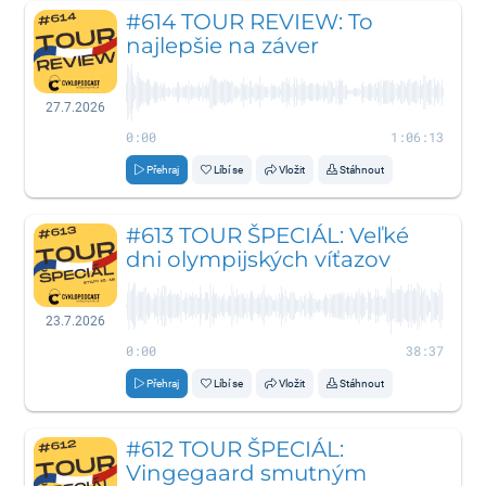
#614 TOUR REVIEW: To
najlepšie na záver
27.7.2026
0:00
1:06:13
Přehraj
Líbí se
Vložit
Stáhnout
#613 TOUR ŠPECIÁL: Veľké
dni olympijských víťazov
23.7.2026
0:00
38:37
Přehraj
Líbí se
Vložit
Stáhnout
#612 TOUR ŠPECIÁL:
Vingegaard smutným