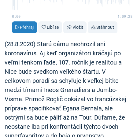
0:00
1:09:28
Přehraj
Líbí se
Vložit
Stáhnout
(28.8.2020) Starú dámu neohrozil ani
koronavírus. Aj keď organizátori kráčajú po
veľmi tenkom ľade, 107. ročník je realitou a
Nice bude svedkom veľkého štartu. V
celkovom poradí sa schyľuje k veľkej bitke
medzi tímami Ineos Grenadiers a Jumbo-
Visma. Primož Roglič dokázal vo francúzskej
príprave spacifikovať Egana Bernala, ale
ostrými sa bude páliť až na Tour. Dúfame, že
neostane iba pri konfrontácii týchto dvoch
superfavoritov a do boja o prvenstvo