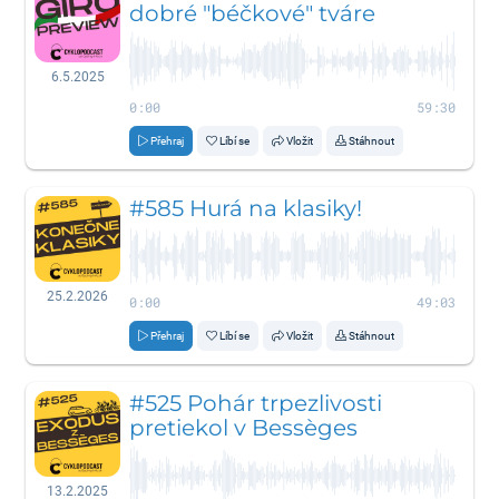
dobré "béčkové" tváre
6.5.2025
0:00
59:30
Přehraj
Líbí se
Vložit
Stáhnout
#585 Hurá na klasiky!
25.2.2026
0:00
49:03
Přehraj
Líbí se
Vložit
Stáhnout
#525 Pohár trpezlivosti
pretiekol v Bessèges
13.2.2025