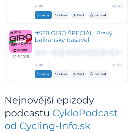
0:00
42:43
Přehraj
Líbí se
Vložit
Stáhnout
#538 GIRO ŠPECIÁL: Pravý
balkánsky bašavel
12.5.2025
0:00
25:09
Přehraj
Líbí se
Vložit
Stáhnout
Nejnovější epizody
podcastu
CykloPodcast
od Cycling-Info.sk