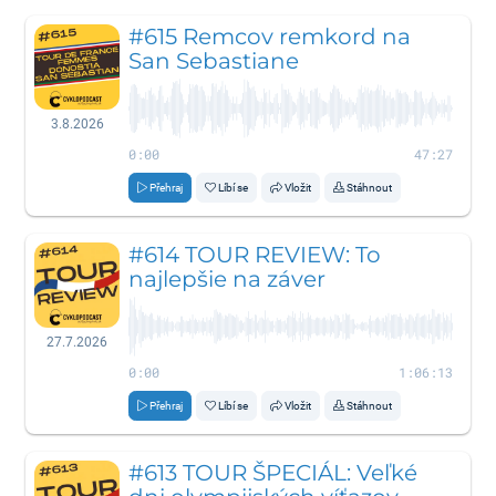
#615 Remcov remkord na
San Sebastiane
3.8.2026
0:00
47:27
Přehraj
Líbí se
Vložit
Stáhnout
#614 TOUR REVIEW: To
najlepšie na záver
27.7.2026
0:00
1:06:13
Přehraj
Líbí se
Vložit
Stáhnout
#613 TOUR ŠPECIÁL: Veľké