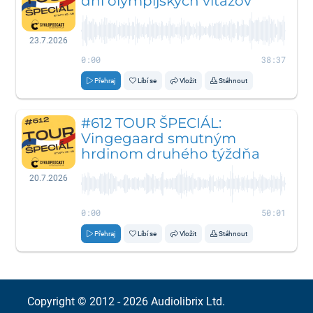
dni olympijských víťazov
23.7.2026
0:00
38:37
Přehraj
Líbí se
Vložit
Stáhnout
#612 TOUR ŠPECIÁL:
Vingegaard smutným
hrdinom druhého týždňa
20.7.2026
0:00
50:01
Přehraj
Líbí se
Vložit
Stáhnout
Copyright © 2012 - 2026
Audiolibrix Ltd.