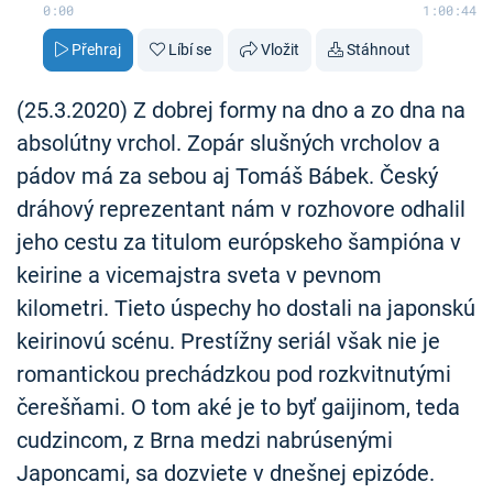
0:00
1:00:44
Přehraj
Líbí se
Vložit
Stáhnout
(25.3.2020) Z dobrej formy na dno a zo dna na
absolútny vrchol. Zopár slušných vrcholov a
pádov má za sebou aj Tomáš Bábek. Český
dráhový reprezentant nám v rozhovore odhalil
jeho cestu za titulom európskeho šampióna v
keirine a vicemajstra sveta v pevnom
kilometri. Tieto úspechy ho dostali na japonskú
keirinovú scénu. Prestížny seriál však nie je
romantickou prechádzkou pod rozkvitnutými
čerešňami. O tom aké je to byť gaijinom, teda
cudzincom, z Brna medzi nabrúsenými
Japoncami, sa dozviete v dnešnej epizóde.