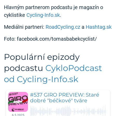
Hlavným partnerom podcastu je magazín o
cyklistike
Cycling-Info.sk
.
Mediálni partneri:
RoadCycling.cz
a
Hashtag.sk
Foto: facebook.com/tomasbabekcyclist/
Populární epizody
podcastu
CykloPodcast
od Cycling-Info.sk
#537 GIRO PREVIEW: Staré
dobré "béčkové" tváre
6.5.2025