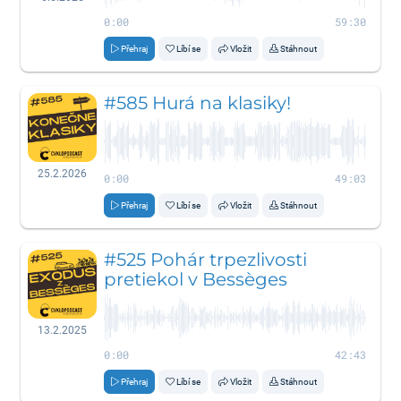
0:00
59:30
Přehraj
Líbí se
Vložit
Stáhnout
#585 Hurá na klasiky!
25.2.2026
0:00
49:03
Přehraj
Líbí se
Vložit
Stáhnout
#525 Pohár trpezlivosti
pretiekol v Bessèges
13.2.2025
0:00
42:43
Přehraj
Líbí se
Vložit
Stáhnout