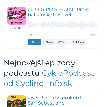
#538 GIRO ŠPECIÁL: Pravý
balkánsky bašavel
12.5.2025
0:00
25:09
Přehraj
Líbí se
Vložit
Stáhnout
Nejnovější epizody
podcastu
CykloPodcast
od Cycling-Info.sk
#615 Remcov remkord na
San Sebastiane