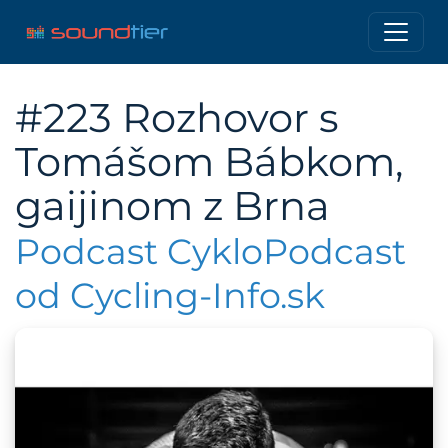
#223 Rozhovor s
Tomášom Bábkom,
gaijinom z Brna
Podcast CykloPodcast
od Cycling-Info.sk