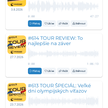
3.8.2026
0:00
47:27
Přehraj
Líbí se
Vložit
Stáhnout
#614 TOUR REVIEW: To
najlepšie na záver
27.7.2026
0:00
1:06:13
Přehraj
Líbí se
Vložit
Stáhnout
#613 TOUR ŠPECIÁL: Veľké
dni olympijských víťazov
23.7.2026