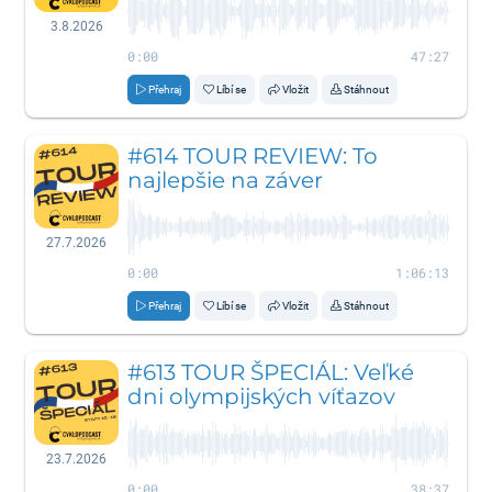
3.8.2026
0:00
47:27
Přehraj
Líbí se
Vložit
Stáhnout
#614 TOUR REVIEW: To
najlepšie na záver
27.7.2026
0:00
1:06:13
Přehraj
Líbí se
Vložit
Stáhnout
#613 TOUR ŠPECIÁL: Veľké
dni olympijských víťazov
23.7.2026
0:00
38:37