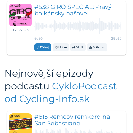
#538 GIRO ŠPECIÁL: Pravý
balkánsky bašavel
12.5.2025
0:00
25:09
Přehraj
Líbí se
Vložit
Stáhnout
Nejnovější epizody
podcastu
CykloPodcast
od Cycling-Info.sk
#615 Remcov remkord na
San Sebastiane