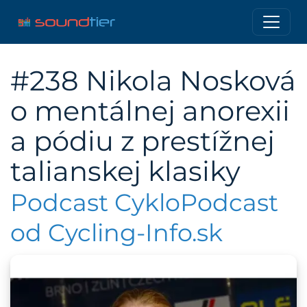
#238 Nikola Nosková
o mentálnej anorexii
a pódiu z prestížnej
talianskej klasiky
Podcast CykloPodcast
od Cycling-Info.sk