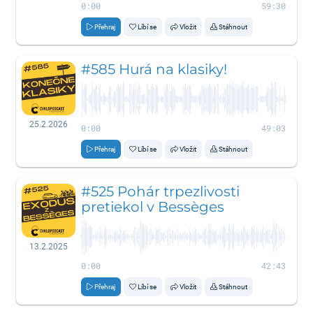
0:00
59:30
Přehraj
Líbí se
Vložit
Stáhnout
#585 Hurá na klasiky!
25.2.2026
0:00
49:03
Přehraj
Líbí se
Vložit
Stáhnout
#525 Pohár trpezlivosti
pretiekol v Bessèges
13.2.2025
0:00
42:43
Přehraj
Líbí se
Vložit
Stáhnout