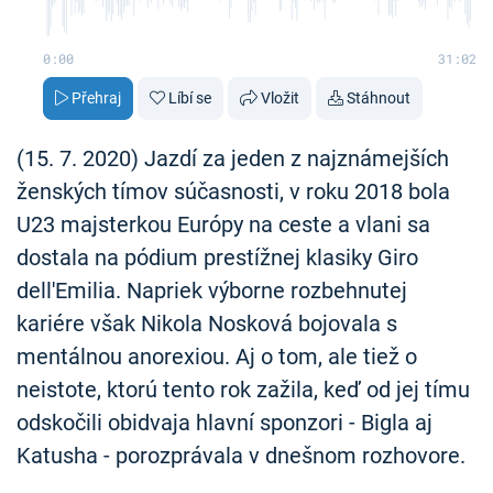
0:00
31:02
Přehraj
Líbí se
Vložit
Stáhnout
(15. 7. 2020) Jazdí za jeden z najznámejších
ženských tímov súčasnosti, v roku 2018 bola
U23 majsterkou Európy na ceste a vlani sa
dostala na pódium prestížnej klasiky Giro
dell'Emilia. Napriek výborne rozbehnutej
kariére však Nikola Nosková bojovala s
mentálnou anorexiou. Aj o tom, ale tiež o
neistote, ktorú tento rok zažila, keď od jej tímu
odskočili obidvaja hlavní sponzori - Bigla aj
Katusha - porozprávala v dnešnom rozhovore.