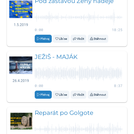
Pod zástavou Ženy nádeje
1.5.2019
0:00
18:25
Přehraj
Líbí se
Vložit
Stáhnout
JEŽIŠ - MAJÁK
26.4.2019
0:00
8:37
Přehraj
Líbí se
Vložit
Stáhnout
Reparát po Golgote