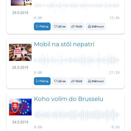
29.5.2019
0:00
15:46
Přehraj
Líbí se
Vložit
Stáhnout
Mobil na stôl nepatrí
26.5.2019
0:00
21:24
Přehraj
Líbí se
Vložit
Stáhnout
Koho volím do Brusselu
24.5.2019
0:00
8:38