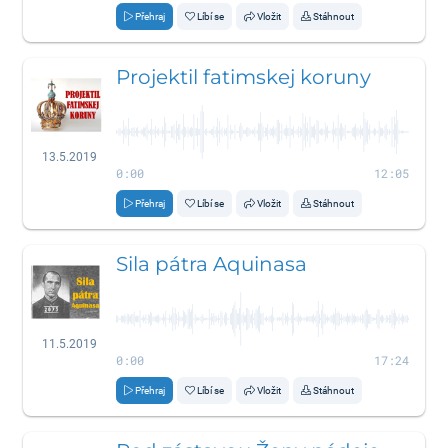
Přehraj
Líbí se
Vložit
Stáhnout
Projektil fatimskej koruny
13.5.2019
0:00
12:05
Přehraj
Líbí se
Vložit
Stáhnout
Sila pátra Aquinasa
11.5.2019
0:00
17:24
Přehraj
Líbí se
Vložit
Stáhnout