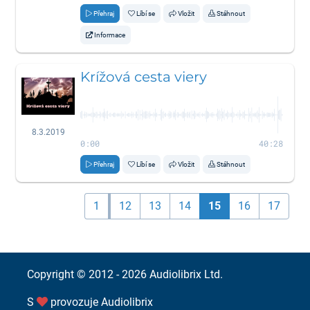
Přehraj
Líbí se
Vložit
Stáhnout
Informace
Krížová cesta viery
8.3.2019
0:00
40:28
Přehraj
Líbí se
Vložit
Stáhnout
1
12
13
14
15
16
17
Copyright © 2012 - 2026
Audiolibrix Ltd.
S
provozuje
Audiolibrix