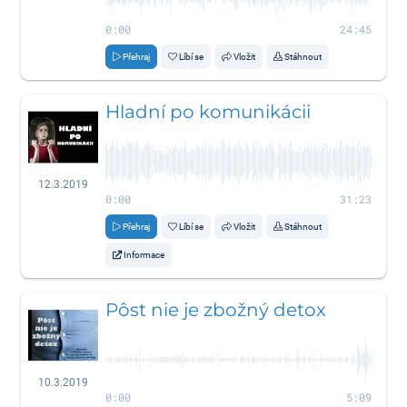
0:00
24:45
Přehraj
Líbí se
Vložit
Stáhnout
Hladní po komunikácii
12.3.2019
0:00
31:23
Přehraj
Líbí se
Vložit
Stáhnout
Informace
Pôst nie je zbožný detox
10.3.2019
0:00
5:09