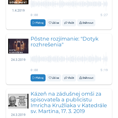
1.4.2019
0:00
5:27
Přehraj
Líbí se
Vložit
Stáhnout
Pôstne rozjímanie: "Dotyk
rozhrešenia"
24.3.2019
0:00
5:19
Přehraj
Líbí se
Vložit
Stáhnout
Kázeň na zádušnej omši za
spisovateľa a publicistu
Imricha Kružliaka v Katedrále
sv. Martina, 17. 3. 2019
24.3.2019