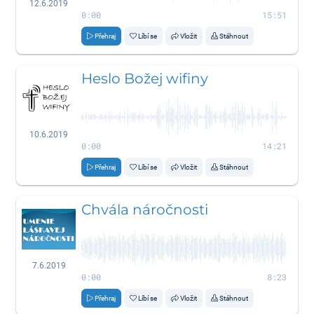
12.6.2019
0:00
15:51
Přehraj
Líbí se
Vložit
Stáhnout
Heslo Božej wifiny
10.6.2019
0:00
14:21
Přehraj
Líbí se
Vložit
Stáhnout
Chvála náročnosti
7.6.2019
0:00
8:23
Přehraj
Líbí se
Vložit
Stáhnout