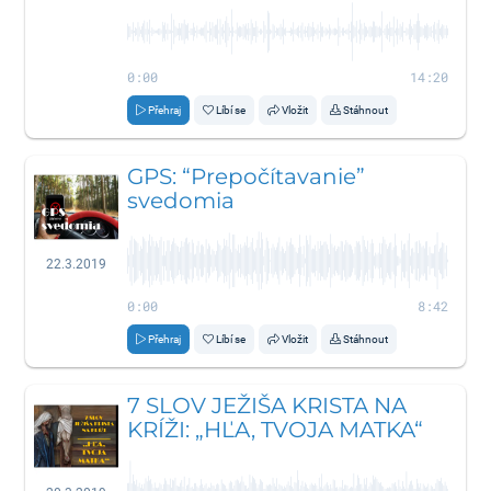
0:00
14:20
Přehraj
Líbí se
Vložit
Stáhnout
GPS: “Prepočítavanie”
svedomia
22.3.2019
0:00
8:42
Přehraj
Líbí se
Vložit
Stáhnout
7 SLOV JEŽIŠA KRISTA NA
KRÍŽI: „HĽA, TVOJA MATKA“