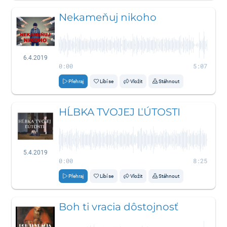
Nekameňuj nikoho
6.4.2019
0:00
5:07
Přehraj
Líbí se
Vložit
Stáhnout
HĹBKA TVOJEJ ĽÚTOSTI
5.4.2019
0:00
8:25
Přehraj
Líbí se
Vložit
Stáhnout
Boh ti vracia dôstojnosť