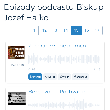
Epizody podcastu Biskup
Jozef Haľko
1
12
13
14
15
16
17
Zachráň v sebe plameň
15.6.2019
0:00
11:13
Přehraj
Líbí se
Vložit
Stáhnout
Bežec volá: " Pochválen"!