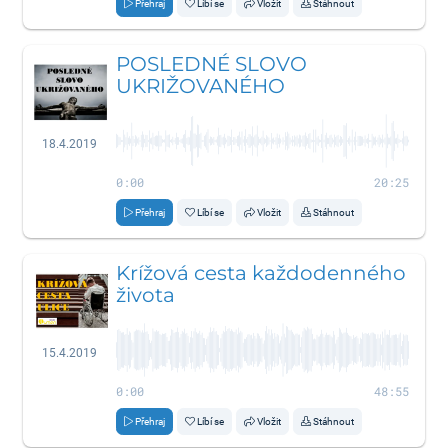
Přehraj
Líbí se
Vložit
Stáhnout
POSLEDNÉ SLOVO
UKRIŽOVANÉHO
18.4.2019
0:00
20:25
Přehraj
Líbí se
Vložit
Stáhnout
Krížová cesta každodenného
života
15.4.2019
0:00
48:55
Přehraj
Líbí se
Vložit
Stáhnout