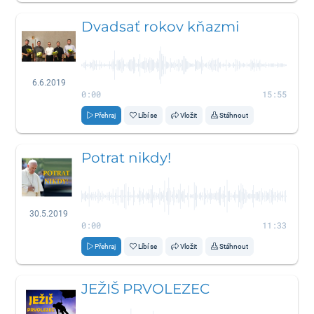
Dvadsať rokov kňazmi
6.6.2019
0:00
15:55
Přehraj
Líbí se
Vložit
Stáhnout
Potrat nikdy!
30.5.2019
0:00
11:33
Přehraj
Líbí se
Vložit
Stáhnout
JEŽIŠ PRVOLEZEC