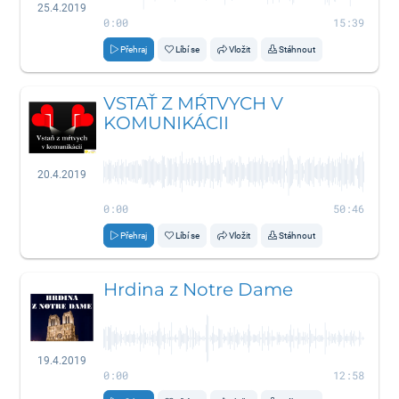
25.4.2019
0:00
15:39
Přehraj
Líbí se
Vložit
Stáhnout
VSTAŤ Z MŔTVYCH V
KOMUNIKÁCII
20.4.2019
0:00
50:46
Přehraj
Líbí se
Vložit
Stáhnout
Hrdina z Notre Dame
19.4.2019
0:00
12:58