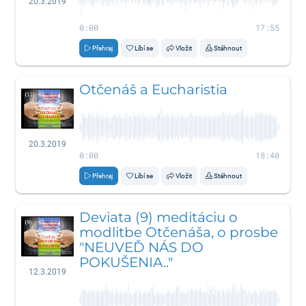
20.3.2019
0:00
17:55
Přehraj
Líbí se
Vložit
Stáhnout
Otčenáš a Eucharistia
20.3.2019
0:00
18:40
Přehraj
Líbí se
Vložit
Stáhnout
Deviata (9) meditáciu o
modlitbe Otčenáša, o prosbe
"NEUVEĎ NÁS DO
POKUŠENIA.."
12.3.2019