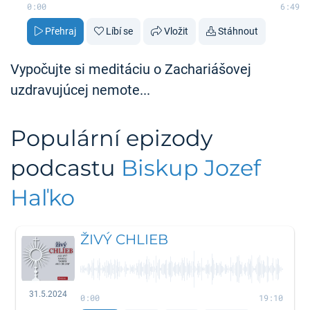
0:00
6:49
Přehraj
Líbí se
Vložit
Stáhnout
Vypočujte si meditáciu o Zachariášovej
uzdravujúcej nemote...
Populární epizody
podcastu
Biskup Jozef
Haľko
ŽIVÝ CHLIEB
31.5.2024
0:00
19:10