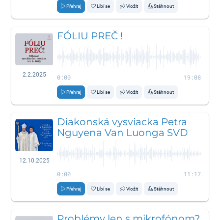
Přehraj
Líbí se
Vložit
Stáhnout
FÓLIU PREČ !
2.2.2025
0:00
19:08
Přehraj
Líbí se
Vložit
Stáhnout
Diakonská vysviacka Petra
Nguyena Van Luonga SVD
12.10.2025
0:00
11:17
Přehraj
Líbí se
Vložit
Stáhnout
Problémy len s mikrofónom?