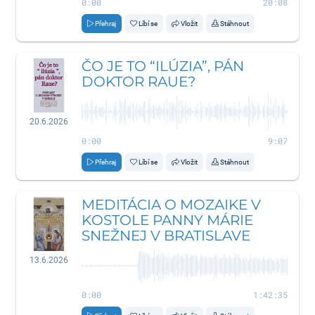
0:00
20:08
Přehraj
Líbí se
Vložit
Stáhnout
ČO JE TO “ILÚZIA”, PÁN
DOKTOR RAUE?
20.6.2026
0:00
9:07
Přehraj
Líbí se
Vložit
Stáhnout
MEDITÁCIA O MOZAIKE V
KOSTOLE PANNY MÁRIE
SNEŽNEJ V BRATISLAVE
13.6.2026
0:00
1:42:35