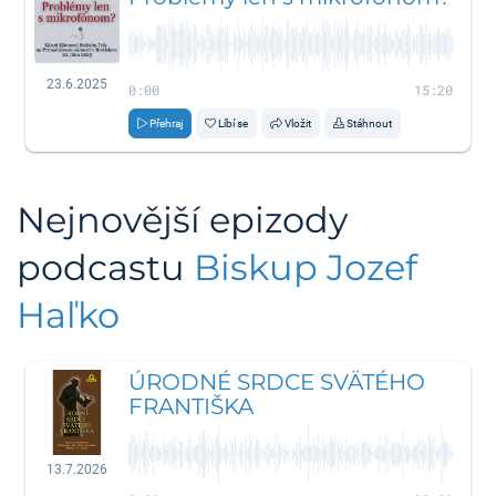
23.6.2025
0:00
15:20
Přehraj
Líbí se
Vložit
Stáhnout
Nejnovější epizody
podcastu
Biskup Jozef
Haľko
ÚRODNÉ SRDCE SVÄTÉHO
FRANTIŠKA
13.7.2026