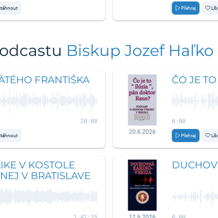
táhnout
Přehraj
Líb
podcastu
Biskup Jozef Haľko
ÄTÉHO FRANTIŠKA
ČO JE TO
20:08
0:00
20.6.2026
táhnout
Přehraj
Líb
IKE V KOSTOLE
DUCHOVN
NEJ V BRATISLAVE
1:42:35
0:00
12.6.2026