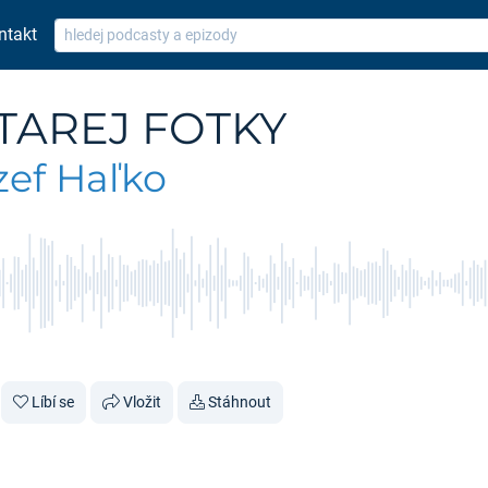
ntakt
TAREJ FOTKY
zef Haľko
Líbí se
Vložit
Stáhnout