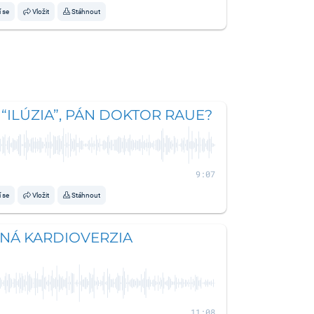
í se
Vložit
Stáhnout
 “ILÚZIA”, PÁN DOKTOR RAUE?
9:07
í se
Vložit
Stáhnout
Á KARDIOVERZIA
11:08