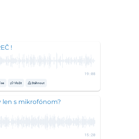
EČ !
19:08
í se
Vložit
Stáhnout
 len s mikrofónom?
15:20