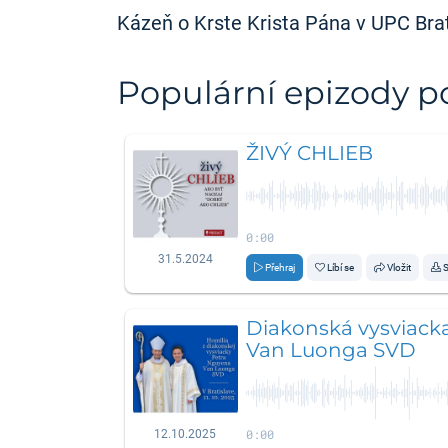
Kázeň o Krste Krista Pána v UPC Brat
Populární epizody 
ŽIVÝ CHLIEB
0:00
31.5.2024
Přehraj
Líbí se
Vložit
S
Diakonská vysviack
Van Luonga SVD
0:00
12.10.2025