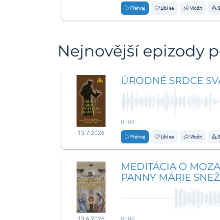
Přehraj
Líbí se
Vložit
S
Nejnovější epizody 
ÚRODNÉ SRDCE SV
0:00
13.7.2026
Přehraj
Líbí se
Vložit
S
MEDITÁCIA O MOZA
PANNY MÁRIE SNEŽ
0:00
13.6.2026