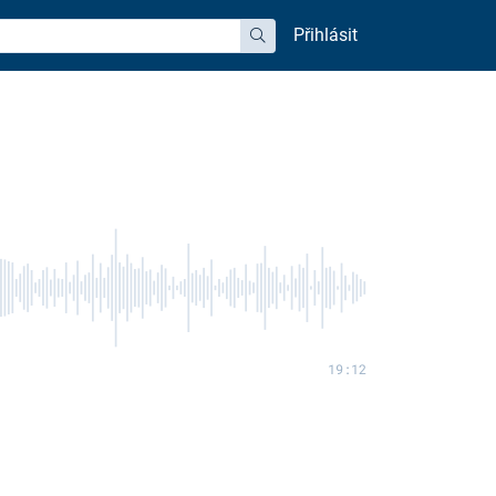
Přihlásit
hledat
19:12