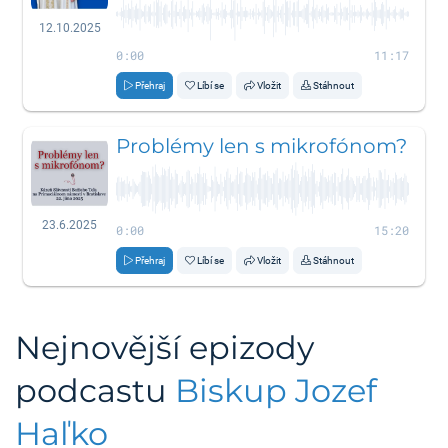
12.10.2025
0:00
11:17
Přehraj
Líbí se
Vložit
Stáhnout
Problémy len s mikrofónom?
23.6.2025
0:00
15:20
Přehraj
Líbí se
Vložit
Stáhnout
Nejnovější epizody
podcastu
Biskup Jozef
Haľko