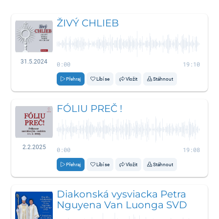
ŽIVÝ CHLIEB
31.5.2024
0:00
19:10
Přehraj
Líbí se
Vložit
Stáhnout
FÓLIU PREČ !
2.2.2025
0:00
19:08
Přehraj
Líbí se
Vložit
Stáhnout
Diakonská vysviacka Petra
Nguyena Van Luonga SVD