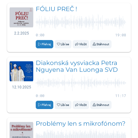
FÓLIU PREČ !
2.2.2025
0:00
19:08
Přehraj
Líbí se
Vložit
Stáhnout
Diakonská vysviacka Petra
Nguyena Van Luonga SVD
12.10.2025
0:00
11:17
Přehraj
Líbí se
Vložit
Stáhnout
Problémy len s mikrofónom?