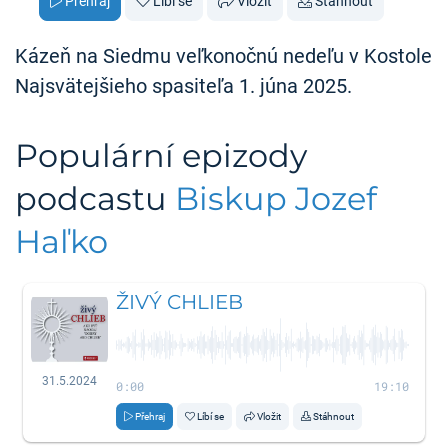
Přehraj
Líbí se
Vložit
Stáhnout
Kázeň na Siedmu veľkonočnú nedeľu v Kostole
Najsvätejšieho spasiteľa 1. júna 2025.
Populární epizody
podcastu
Biskup Jozef
Haľko
ŽIVÝ CHLIEB
31.5.2024
0:00
19:10
Přehraj
Líbí se
Vložit
Stáhnout