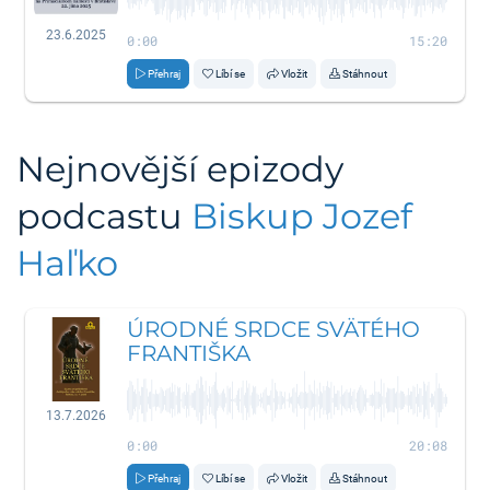
23.6.2025
0:00
15:20
Přehraj
Líbí se
Vložit
Stáhnout
Nejnovější epizody
podcastu
Biskup Jozef
Haľko
ÚRODNÉ SRDCE SVÄTÉHO
FRANTIŠKA
13.7.2026
0:00
20:08
Přehraj
Líbí se
Vložit
Stáhnout