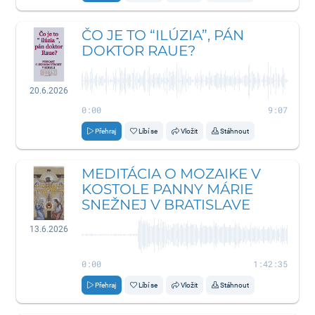
ČO JE TO “ILÚZIA”, PÁN
DOKTOR RAUE?
20.6.2026
0:00
9:07
Přehraj
Líbí se
Vložit
Stáhnout
MEDITÁCIA O MOZAIKE V
KOSTOLE PANNY MÁRIE
SNEŽNEJ V BRATISLAVE
13.6.2026
0:00
1:42:35
Přehraj
Líbí se
Vložit
Stáhnout