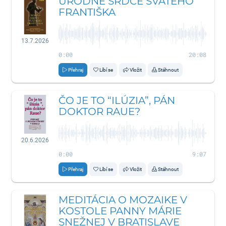
ÚRODNÉ SRDCE SVÄTÉHO
FRANTIŠKA
13.7.2026
0:00
20:08
Přehraj
Líbí se
Vložit
Stáhnout
ČO JE TO “ILÚZIA”, PÁN
DOKTOR RAUE?
20.6.2026
0:00
9:07
Přehraj
Líbí se
Vložit
Stáhnout
MEDITÁCIA O MOZAIKE V
KOSTOLE PANNY MÁRIE
SNEŽNEJ V BRATISLAVE