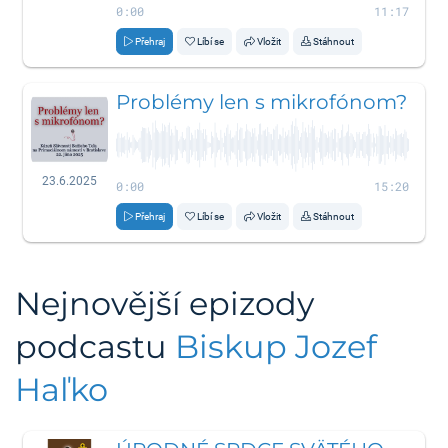
0:00
11:17
Přehraj
Líbí se
Vložit
Stáhnout
Problémy len s mikrofónom?
23.6.2025
0:00
15:20
Přehraj
Líbí se
Vložit
Stáhnout
Nejnovější epizody
podcastu
Biskup Jozef
Haľko