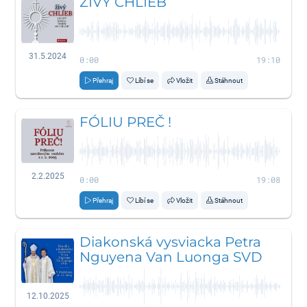
ŽIVÝ CHLIEB
31.5.2024
0:00
19:10
Přehraj
Líbí se
Vložit
Stáhnout
FÓLIU PREČ !
2.2.2025
0:00
19:08
Přehraj
Líbí se
Vložit
Stáhnout
Diakonská vysviacka Petra
Nguyena Van Luonga SVD
12.10.2025