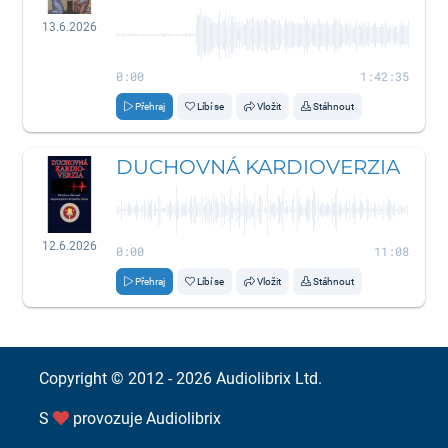
13.6.2026
0:00
1:42:35
Přehraj
Líbí se
Vložit
Stáhnout
DUCHOVNÁ KARDIOVERZIA
12.6.2026
0:00
11:08
Přehraj
Líbí se
Vložit
Stáhnout
Copyright © 2012 - 2026
Audiolibrix Ltd.
S
provozuje
Audiolibrix