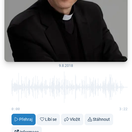
9.8.2018
0:00
3:22
Přehraj
Líbí se
Vložit
Stáhnout