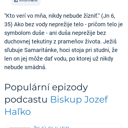
Informace
"Kto verí vo mňa, nikdy nebude žízniť." (Jn 6,
35) Ako bez vody neprežije telo - pričom telo je
symbolom duše - ani duša neprežije bez
duchovnej tekutiny z prameňov života. Ježiš
sľubuje Samaritánke, hoci stoja pri studni, že
len on jej môže dať vodu, po ktorej už nikdy
nebude smädná.
Populární epizody
podcastu
Biskup Jozef
Haľko