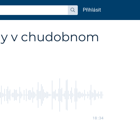
Přihlásit
hledat
hy v chudobnom
18:34