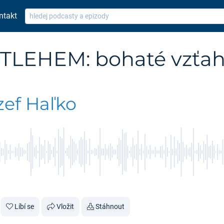
ntakt
TLEHEM: bohaté vzťa
zef Haľko
Líbí se
Vložit
Stáhnout