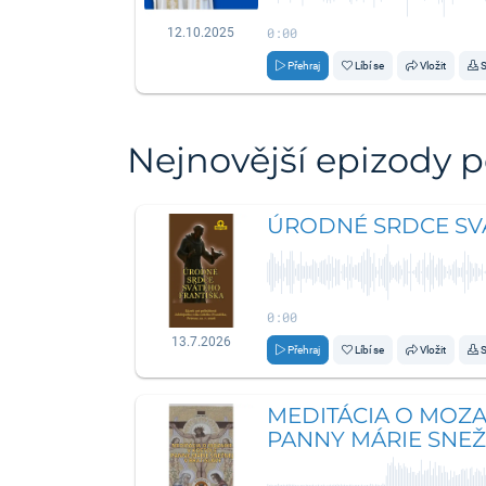
0:00
12.10.2025
Přehraj
Líbí se
Vložit
S
Nejnovější epizody 
ÚRODNÉ SRDCE SV
0:00
13.7.2026
Přehraj
Líbí se
Vložit
S
MEDITÁCIA O MOZA
PANNY MÁRIE SNEŽ