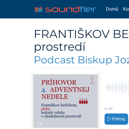
Domů
Ko
FRANTIŠKOV BE
prostredí
Podcast Biskup Jo
0:00
Přehraj