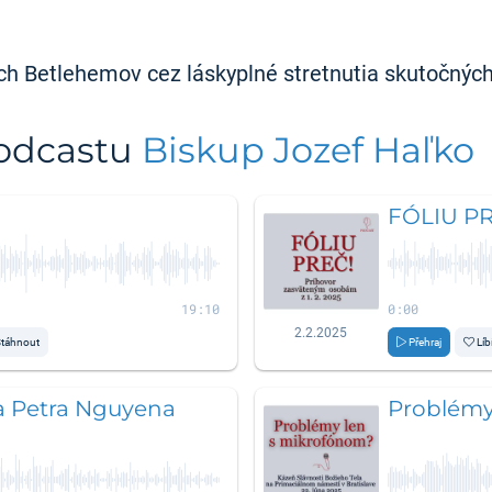
ch Betlehemov cez láskyplné stretnutia skutočných 
podcastu
Biskup Jozef Haľko
FÓLIU PR
19:10
0:00
2.2.2025
táhnout
Přehraj
Líb
a Petra Nguyena
Problémy