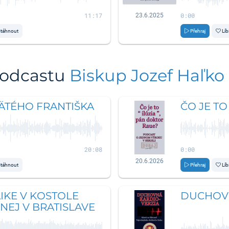
11:17
0:00
23.6.2025
táhnout
Přehraj
Líb
podcastu
Biskup Jozef Haľko
ÄTÉHO FRANTIŠKA
ČO JE TO
20:08
0:00
20.6.2026
táhnout
Přehraj
Líb
IKE V KOSTOLE
DUCHOVN
NEJ V BRATISLAVE