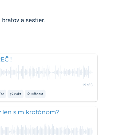
bratov a sestier.
EČ !
19:08
í se
Vložit
Stáhnout
 len s mikrofónom?