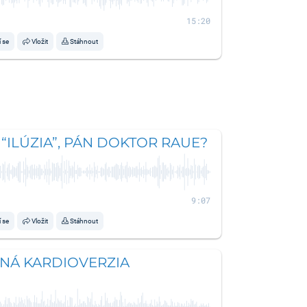
15:20
í se
Vložit
Stáhnout
 “ILÚZIA”, PÁN DOKTOR RAUE?
9:07
í se
Vložit
Stáhnout
Á KARDIOVERZIA