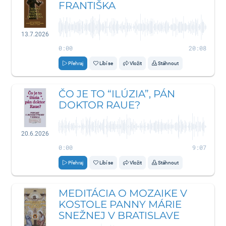
FRANTIŠKA
13.7.2026
0:00
20:08
Přehraj
Líbí se
Vložit
Stáhnout
ČO JE TO “ILÚZIA”, PÁN
DOKTOR RAUE?
20.6.2026
0:00
9:07
Přehraj
Líbí se
Vložit
Stáhnout
MEDITÁCIA O MOZAIKE V
KOSTOLE PANNY MÁRIE
SNEŽNEJ V BRATISLAVE