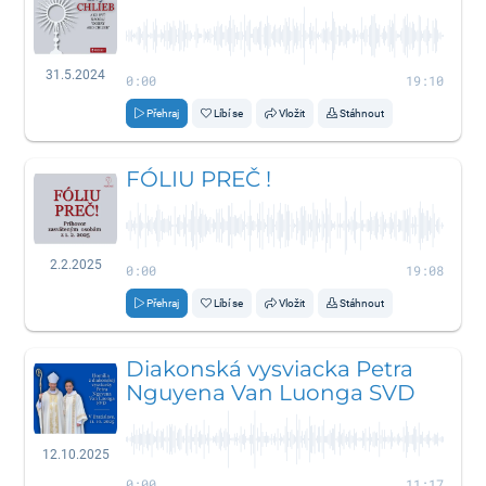
31.5.2024
0:00
19:10
Přehraj
Líbí se
Vložit
Stáhnout
FÓLIU PREČ !
2.2.2025
0:00
19:08
Přehraj
Líbí se
Vložit
Stáhnout
Diakonská vysviacka Petra
Nguyena Van Luonga SVD
12.10.2025
0:00
11:17