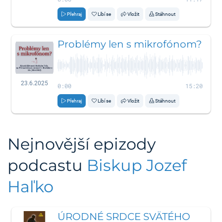
Přehraj
Líbí se
Vložit
Stáhnout
Problémy len s mikrofónom?
23.6.2025
0:00
15:20
Přehraj
Líbí se
Vložit
Stáhnout
Nejnovější epizody
podcastu
Biskup Jozef
Haľko
ÚRODNÉ SRDCE SVÄTÉHO