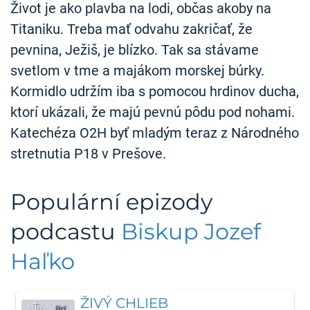
Život je ako plavba na lodi, občas akoby na
Titaniku. Treba mať odvahu zakričať, že
pevnina, Ježiš, je blízko. Tak sa stávame
svetlom v tme a majákom morskej búrky.
Kormidlo udržím iba s pomocou hrdinov ducha,
ktorí ukázali, že majú pevnú pôdu pod nohami.
Katechéza O2H byť mladým teraz z Národného
stretnutia P18 v Prešove.
Populární epizody
podcastu
Biskup Jozef
Haľko
ŽIVÝ CHLIEB