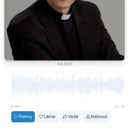
6.8.2018
0:00
23:56
Přehraj
Líbí se
Vložit
Stáhnout