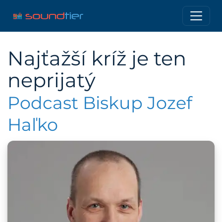
Najťažší kríž je ten
neprijatý
Podcast Biskup Jozef
Haľko