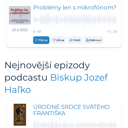
Problémy len s mikrofónom?
23.6.2025
0:00
15:20
Přehraj
Líbí se
Vložit
Stáhnout
Nejnovější epizody
podcastu
Biskup Jozef
Haľko
ÚRODNÉ SRDCE SVÄTÉHO
FRANTIŠKA