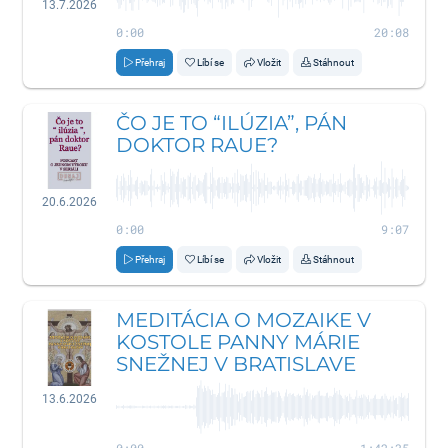
13.7.2026
0:00
20:08
Přehraj
Líbí se
Vložit
Stáhnout
ČO JE TO “ILÚZIA”, PÁN
DOKTOR RAUE?
20.6.2026
0:00
9:07
Přehraj
Líbí se
Vložit
Stáhnout
MEDITÁCIA O MOZAIKE V
KOSTOLE PANNY MÁRIE
SNEŽNEJ V BRATISLAVE
13.6.2026