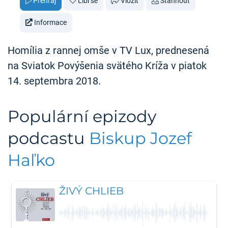
Přehraj
Líbí se
Vložit
Stáhnout
Informace
Homília z rannej omše v TV Lux, prednesená
na Sviatok Povýšenia svätého Kríža v piatok
14. septembra 2018.
Populární epizody
podcastu
Biskup Jozef
Haľko
ŽIVÝ CHLIEB