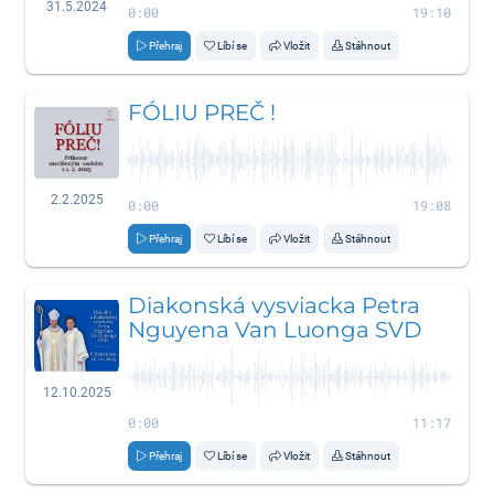
31.5.2024
0:00
19:10
Přehraj
Líbí se
Vložit
Stáhnout
FÓLIU PREČ !
2.2.2025
0:00
19:08
Přehraj
Líbí se
Vložit
Stáhnout
Diakonská vysviacka Petra
Nguyena Van Luonga SVD
12.10.2025
0:00
11:17
Přehraj
Líbí se
Vložit
Stáhnout