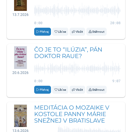
13.7.2026
0:00
20:08
Přehraj
Líbí se
Vložit
Stáhnout
ČO JE TO “ILÚZIA”, PÁN
DOKTOR RAUE?
20.6.2026
0:00
9:07
Přehraj
Líbí se
Vložit
Stáhnout
MEDITÁCIA O MOZAIKE V
KOSTOLE PANNY MÁRIE
SNEŽNEJ V BRATISLAVE
13.6.2026