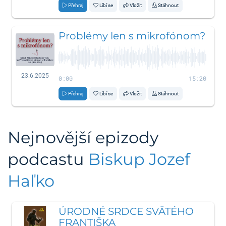
Přehraj
Líbí se
Vložit
Stáhnout
Problémy len s mikrofónom?
23.6.2025
0:00
15:20
Přehraj
Líbí se
Vložit
Stáhnout
Nejnovější epizody
podcastu
Biskup Jozef
Haľko
ÚRODNÉ SRDCE SVÄTÉHO
FRANTIŠKA