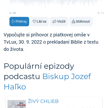
0:00
8:11
Přehraj
Líbí se
Vložit
Stáhnout
Vypočujte si príhovor z piatkovej omše v
TvLux, 30. 9. 2022 o prekladaní Biblie z textu
do života.
Populární epizody
podcastu
Biskup Jozef
Haľko
ŽIVÝ CHLIEB