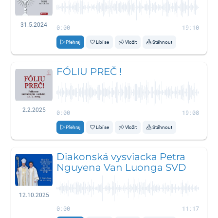
31.5.2024
0:00
19:10
Přehraj
Líbí se
Vložit
Stáhnout
FÓLIU PREČ !
2.2.2025
0:00
19:08
Přehraj
Líbí se
Vložit
Stáhnout
Diakonská vysviacka Petra
Nguyena Van Luonga SVD
12.10.2025
0:00
11:17