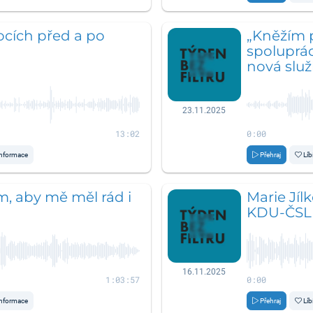
nocích před a po
„Kněžím 
spolupráci
nová služ
23.11.2025
13:02
0:00
nformace
Přehraj
Líb
m, aby mě měl rád i
Marie Jíl
KDU-ČSL 
16.11.2025
1:03:57
0:00
nformace
Přehraj
Líb