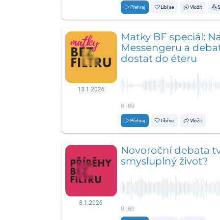
Přehraj
Líbí se
Vložit
S
Matky BF speciál: N
Messengeru a debat
dostat do éteru
13.1.2026
0:00
Přehraj
Líbí se
Vložit
Novoroční debata tv
smysluplný život?
8.1.2026
0:00