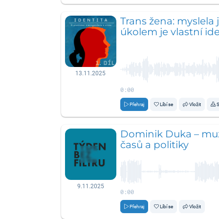
Trans žena: myslela
úkolem je vlastní ide
13.11.2025
0:00
Přehraj
Líbí se
Vložit
S
Dominik Duka –⁠⁠⁠⁠⁠⁠ 
časů a politiky
9.11.2025
0:00
Přehraj
Líbí se
Vložit