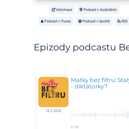
Informace
Podcast v Audiolibrix
Podcast v iTunes
Podcast v Spotify
RSS
Epizody podcastu Bez
Matky bez filtru: Sta
- diktátorky?
10.2.2026
0:00