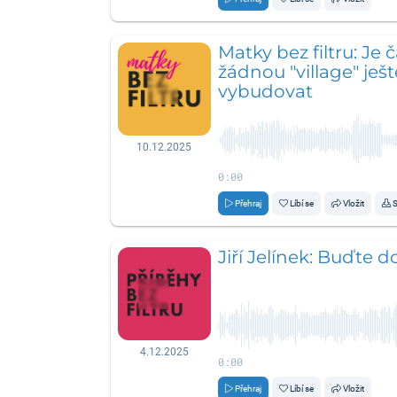
Matky bez filtru: Je 
žádnou "village" ješt
vybudovat
10.12.2025
0:00
Přehraj
Líbí se
Vložit
S
Jiří Jelínek: Buďte d
4.12.2025
0:00
Přehraj
Líbí se
Vložit