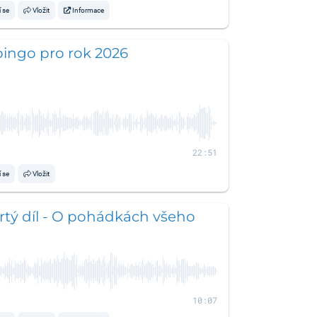
í se
Vložit
Informace
bingo pro rok 2026
22:51
í se
Vložit
rtý díl - O pohádkách všeho
10:07