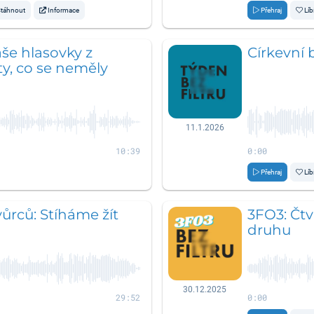
táhnout
Informace
Přehraj
Líb
aše hlasovky z
Církevní 
y, co se neměly
11.1.2026
10:39
0:00
Přehraj
Líb
ůrců: Stíháme žít
3FO3: Čtv
druhu
30.12.2025
29:52
0:00