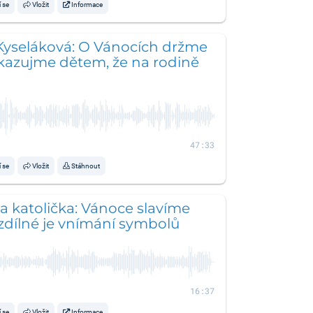
í se
Vložit
Informace
Kyseláková: O Vánocích držme
kazujme dětem, že na rodině
47:33
í se
Vložit
Stáhnout
a katolička: Vánoce slavíme
ozdílné je vnímání symbolů
16:37
í se
Vložit
Informace