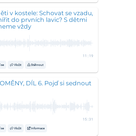
ěti v kostele: Schovat se vzadu,
řit do prvních lavic? S dětmi
rneme vždy
11:19
í se
Vložit
Stáhnout
OMĚNY, DÍL 6. Pojď si sednout
15:31
í se
Vložit
Informace