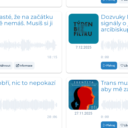
časté, že na začátku
Dozvuky 
ě nemáš. Musíš si ji
signály 
arcibisku
7.12.2025
18:15
0:00
táhnout
Informace
Přehraj
Líb
obří, nic to nepokazí
Trans muž
aby mě za
27.11.2025
20:06
0:00
Přehraj
Líb