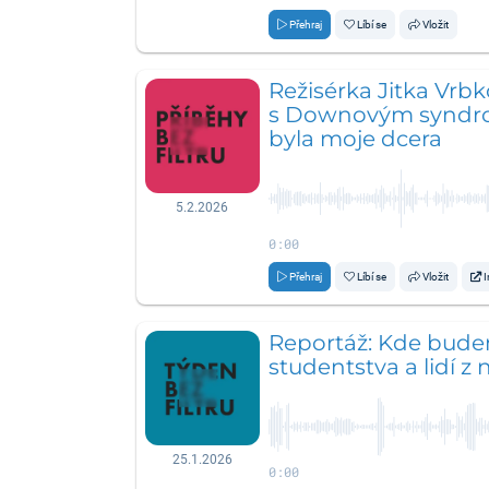
Přehraj
Líbí se
Vložit
Režisérka Jitka Vrbk
s Downovým syndr
byla moje dcera
5.2.2026
0:00
Přehraj
Líbí se
Vložit
I
Reportáž: Kde budem
studentstva a lidí z
25.1.2026
0:00