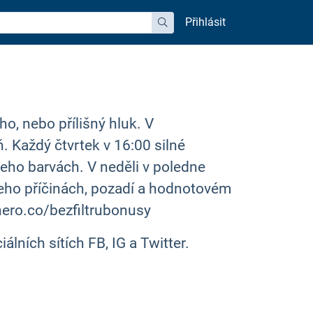
Přihlásit
hledat
ho, nebo přílišný hluk. V
. Každý čtvrtek v 16:00 silné
 jeho barvách. V neděli v poledne
jeho příčinách, pozadí a hodnotovém
ohero.co/bezfiltrubonusy
iálních sítích FB, IG a Twitter.