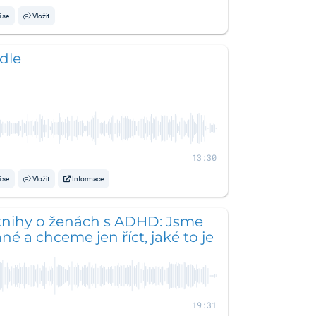
í se
Vložit
ídle
13:30
í se
Vložit
Informace
knihy o ženách s ADHD: Jsme
é a chceme jen říct, jaké to je
19:31