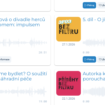
Přehraj
Líb
ová o divadle herců
5. díl - O j
omem: impulsem
27.1.2026
20:51
0:00
nformace
Přehraj
Líb
e bydlet? O soužití
Autorka 
 náhradní péče
porouchan
22.1.2026
19:00
0:00