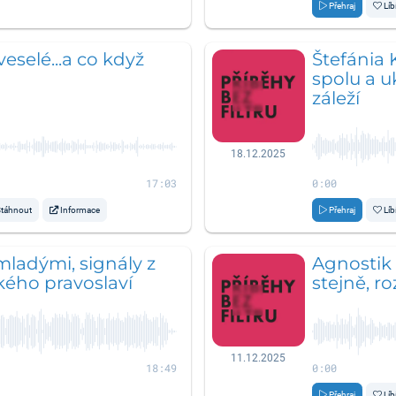
Přehraj
Líb
eselé...a co když
Štefánia 
spolu a u
záleží
18.12.2025
17:03
0:00
táhnout
Informace
Přehraj
Líb
ladými, signály z
Agnostik 
kého pravoslaví
stejně, r
11.12.2025
18:49
0:00
Přehraj
Líb