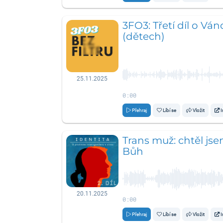
3FO3: Třetí díl o Vá
(dětech)
25.11.2025
0:00
Přehraj
Líbí se
Vložit
I
Trans muž: chtěl jse
Bůh
20.11.2025
0:00
Přehraj
Líbí se
Vložit
I