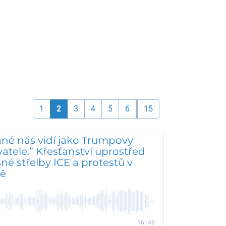
1
2
3
4
5
6
15
né nás vidí jako Trumpovy
tele.” Křesťanství uprostřed
é střelby ICE a protestů v
ě
16:46