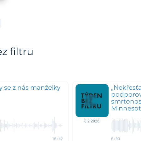
 filtru
ly se z nás manželky
„Nekřesťa
podporova
smrtonosn
Minnesot
8.2.2026
10:42
0:00