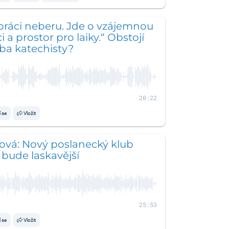
práci neberu. Jde o vzájemnou
 a prostor pro laiky.“ Obstojí
ba katechisty?
20:22
í se
Vložit
ková: Nový poslanecký klub
bude laskavější
25:53
í se
Vložit