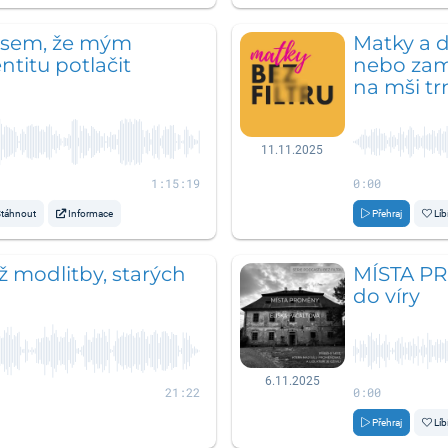
 jsem, že mým
Matky a d
ntitu potlačit
nebo zamí
na mši t
11.11.2025
1:15:19
0:00
táhnout
Informace
Přehraj
Líb
muž modlitby, starých
MÍSTA PR
do víry
6.11.2025
21:22
0:00
Přehraj
Líb