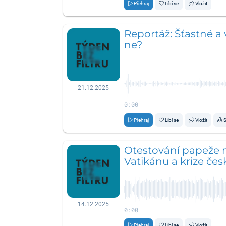
Přehraj
Líbí se
Vložit
Reportáž: Šťastné a v
ne?
21.12.2025
0:00
Přehraj
Líbí se
Vložit
S
Otestování papeže m
Vatikánu a krize čes
14.12.2025
0:00
Přehraj
Líbí se
Vložit