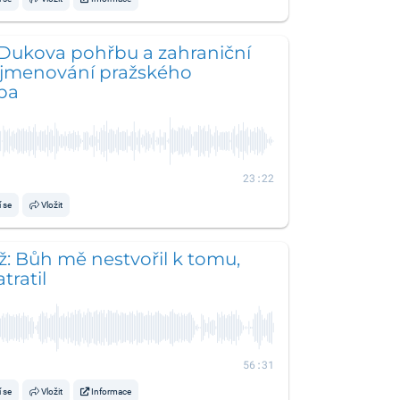
Dukova pohřbu a zahraniční
o jmenování pražského
pa
23:22
í se
Vložit
: Bůh mě nestvořil k tomu,
tratil
56:31
í se
Vložit
Informace