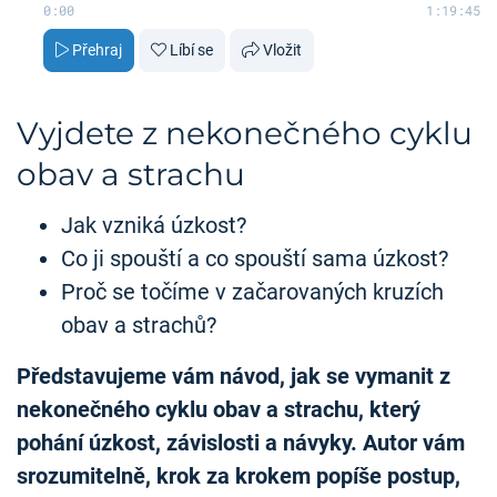
0:00
1:19:45
Přehraj
Líbí se
Vložit
Vyjdete z nekonečného cyklu
obav a strachu
Jak vzniká úzkost?
Co ji spouští a co spouští sama úzkost?
Proč se točíme v začarovaných kruzích
obav a strachů?
Představujeme vám návod, jak se vymanit z
nekonečného cyklu obav a strachu, který
pohání úzkost, závislosti a návyky. Autor vám
srozumitelně, krok za krokem popíše postup,