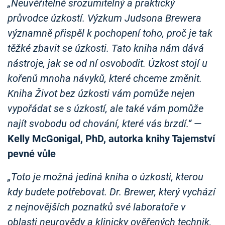
„Neuvěřitelně srozumitelný a praktický
průvodce úzkostí. Výzkum Judsona Brewera
významně přispěl k pochopení toho, proč je tak
těžké zbavit se úzkosti. Tato kniha nám dává
nástroje, jak se od ní osvobodit. Úzkost stojí u
kořenů mnoha návyků, které chceme změnit.
Kniha Život bez úzkosti vám pomůže nejen
vypořádat se s úzkostí, ale také vám pomůže
najít svobodu od chování, které vás brzdí.“
—
Kelly McGonigal, PhD, autorka knihy Tajemství
pevné vůle
„Toto je možná jediná kniha o úzkosti, kterou
kdy budete potřebovat. Dr. Brewer, který vychází
z nejnovějších poznatků své laboratoře v
oblasti neurovědy a klinicky ověřených technik,