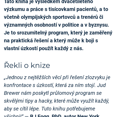
Tato kniha je výsledkem dvacetiletého
výzkumu a práce s tisícovkami pacientů, a to
včetně olympijských sportovců a trenérů či
významných osobností v politice a v byznysu.
Je to srozumitelný program, který je zaměřený
na praktická řešení a který může k boji s
vlastní úzkostí použít každý z nás.
Řekli o knize
„Jednou z nejtěžších věcí při řešení zlozvyku je
konfrontace s úzkostí, která za ním stojí. Jud
Brewer nám poskytl průlomový program se
skvělými tipy a hacky, které může využít každý,
aby se cítil lépe. Tuto knihu potřebujeme
všichni!“
—
BJ Fogg, PhD, autor New York