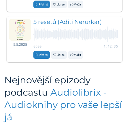
Přehraj
Líbí se
Vložit
5 resetů (Aditi Nerurkar)
5.5.2025
0:00
1:12:35
Přehraj
Líbí se
Vložit
Nejnovější epizody
podcastu
Audiolibrix -
Audioknihy pro vaše lepší
já