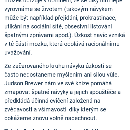
mozek udržuje v domnění, že se díky nim lépe
vyrovnáme se životem (takovým návykem
může být například přejídání, prokrastinace,
utíkání na sociální sítě, obsesivní listování
špatnými zprávami apod.). Úzkost navíc vzniká
v té části mozku, která odolává racionálnímu
uvažování.
Ze začarovaného kruhu návyku úzkosti se
často nedostaneme myšlením ani silou vůle.
Judson Brewer nám ve své knize pomáhá
zmapovat špatné návyky a jejich spouštěče a
předkládá účinná cvičení založená na
zvědavosti a všímavosti, díky kterým se
dokážeme znovu volně nadechnout.