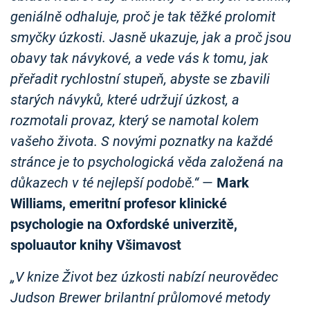
geniálně odhaluje, proč je tak těžké prolomit
smyčky úzkosti. Jasně ukazuje, jak a proč jsou
obavy tak návykové, a vede vás k tomu, jak
přeřadit rychlostní stupeň, abyste se zbavili
starých návyků, které udržují úzkost, a
rozmotali provaz, který se namotal kolem
vašeho života. S novými poznatky na každé
stránce je to psychologická věda založená na
důkazech v té nejlepší podobě.“
—
Mark
Williams, emeritní profesor klinické
psychologie na Oxfordské univerzitě,
spoluautor knihy Všimavost
„V knize Život bez úzkosti nabízí neurovědec
Judson Brewer brilantní průlomové metody