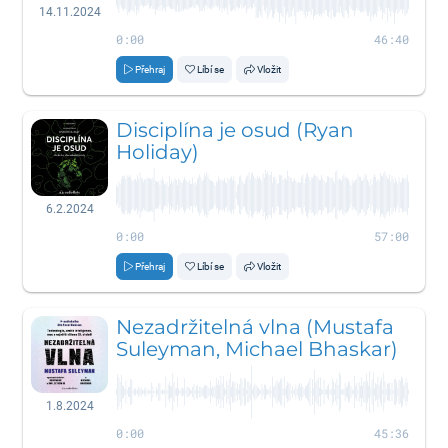
14.11.2024
0:00
46:40
Přehraj
Líbí se
Vložit
Disciplína je osud (Ryan
Holiday)
6.2.2024
0:00
57:00
Přehraj
Líbí se
Vložit
Nezadržitelná vlna (Mustafa
Suleyman, Michael Bhaskar)
1.8.2024
0:00
45:36