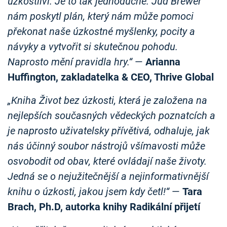
úzkostliví. Je to tak jednoduché. Jud Brewer
nám poskytl plán, který nám může pomoci
překonat naše úzkostné myšlenky, pocity a
návyky a vytvořit si skutečnou pohodu.
Naprosto mění pravidla hry.“
—
Arianna
Huffington, zakladatelka & CEO, Thrive Global
„Kniha Život bez úzkosti, která je založena na
nejlepších současných vědeckých poznatcích a
je naprosto uživatelsky přívětivá, odhaluje, jak
nás účinný soubor nástrojů všímavosti může
osvobodit od obav, které ovládají naše životy.
Jedná se o nejužitečnější a nejinformativnější
knihu o úzkosti, jakou jsem kdy četl!“
—
Tara
Brach, Ph.D, autorka knihy Radikální přijetí