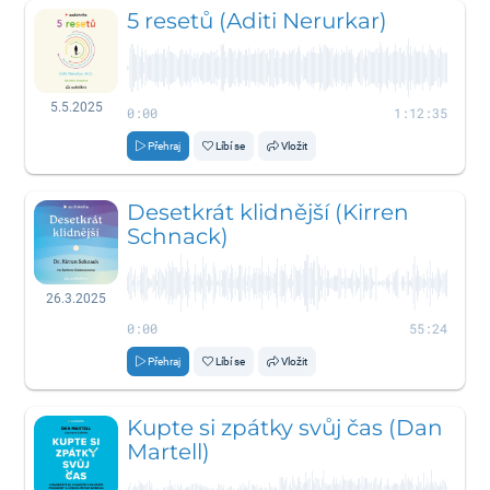
5 resetů (Aditi Nerurkar)
5.5.2025
0:00
1:12:35
Přehraj
Líbí se
Vložit
Desetkrát klidnější (Kirren
Schnack)
26.3.2025
0:00
55:24
Přehraj
Líbí se
Vložit
Kupte si zpátky svůj čas (Dan
Martell)