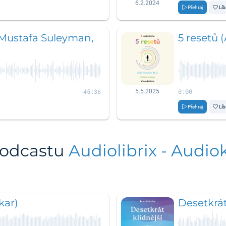
6.2.2024
Přehraj
Líb
(Mustafa Suleyman,
5 resetů (
45:36
0:00
5.5.2025
Přehraj
Líb
podcastu
Audiolibrix - Audio
kar)
Desetkrát