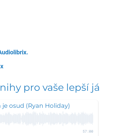
udiolibrix.
ix
nihy pro vaše lepší já
a je osud (Ryan Holiday)
57:00