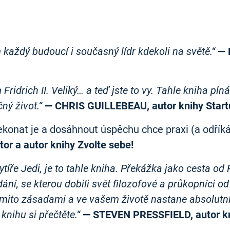
 každý budoucí i současný lídr kdekoli na světě.“
— 
Fridrich II. Veliký… a teď jste to vy. Tahle kniha pl
ný život.“
— CHRIS GUILLEBEAU, autor knihy Start
ekonat je a dosáhnout úspěchu chce praxi (a odříká
r a autor knihy Zvolte sebe!
ytíře Jedi, je to tahle kniha. Překážka jako cesta o
ní, se kterou dobili svět filozofové a průkopníci 
ěmito zásadami a ve vašem životě nastane absolutní 
knihu si přečtěte.“
— STEVEN PRESSFIELD, autor kn