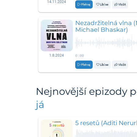
14.11.2024
Přehraj
Líbí se
Vložit
Nezadržitelná vlna 
Michael Bhaskar)
0:00
1.8.2024
Přehraj
Líbí se
Vložit
Nejnovější epizody 
já
5 resetů (Aditi Nerur