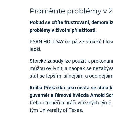
Proměnte problémy v živ
Pokud se cítíte frustrovaní, demoral
problémy v životní příležitosti.
RYAN HOLIDAY čerpá ze stoické filosof
lepší.
Stoické zásady lze použít k překonán
můžou ovlivnit, a naopak se nezabýva
stát se lepším, silnějším a odolnějším
Kniha Překážka jako cesta se stala ku
guvernér a filmová hvězda Arnold S
třeba i trenéři a hráči vítězných tý
tým University of Texas.