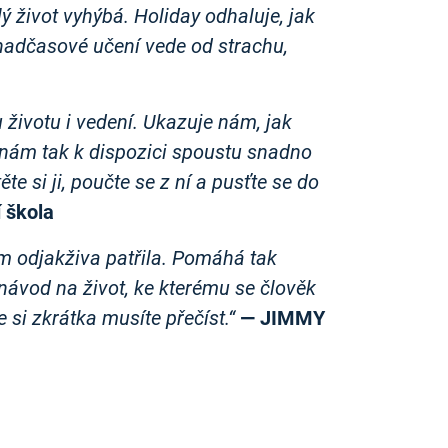
ý život vyhýbá. Holiday odhaluje, jak
ž nadčasové učení vede od strachu,
 životu i vedení. Ukazuje nám, jak
 nám tak k dispozici spoustu snadno
e si ji, poučte se z ní a pusťte se do
 škola
am odjakživa patřila. Pomáhá tak
 návod na život, ke kterému se člověk
e si zkrátka musíte přečíst.“
— JIMMY