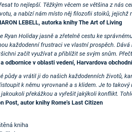
řesat to nejlepší. Těžkým věcem se většina z nás cel
votu, a nabízí nám místo něj filozofii stoiků, jejich
ARON LEBELL, autorka knihy The Art of Living
je Ryan Holiday jasně a zřetelně cestu ke správnému
mou každodenní frustraci ve vlastní prospěch. Dává
chni začít využívat a přiblížit se svým snům. Přečtět
a odbornice v oblasti vedení, Harvardova obchodní
ké půdy a vrátil ji do našich každodenních životů, k
řistoupit k němu vyrovnaně a s klidem. Je to takový
 jakoukoli překážkou a vyřešit jakýkoli konflikt. Tohl
n Post, autor knihy Rome’s Last Citizen
ištěná kniha