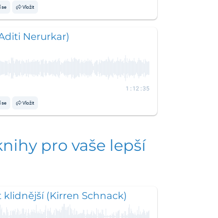
í se
Vložit
Aditi Nerurkar)
1:12:35
í se
Vložit
knihy pro vaše lepší
 klidnější (Kirren Schnack)