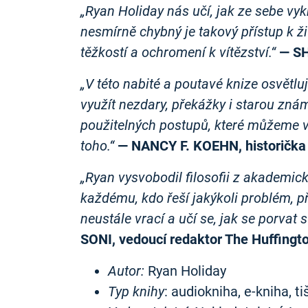
„Ryan Holiday nás učí, jak ze sebe vyk
nesmírně chybný je takový přístup k ži
těžkostí a ochromení k vítězství.“
— SH
„V této nabité a poutavé knize osvětlu
využít nezdary, překážky i starou zná
použitelných postupů, které můžeme vši
toho.“
— NANCY F. KOEHN, historička 
„Ryan vysvobodil filosofii z akademic
každému, kdo řeší jakýkoli problém, p
neustále vrací a učí se, jak se porvat s
SONI, vedoucí redaktor The Huffingto
Autor:
Ryan Holiday
Typ knihy
: audiokniha, e-kniha, t