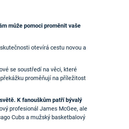
ha vám může pomoci proměnit vaše
 skutečnosti otevírá cestu novou a
vé se soustředí na věci, které
 překážku proměňují na příležitost
m světě. K fanouškům patří bývalý
nisový profesionál James McGee, ale
hicago Cubs a mužský basketbalový