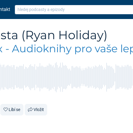
ntakt
sta (Ryan Holiday)
 - Audioknihy pro vaše lep
Líbí se
Vložit