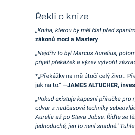
Řekli o knize
„Kniha, kterou by měl číst před spaním
zákonů moci a Mastery
„Nejdřív to byl Marcus Aurelius, potom 
přijetí překážek a výzev vytvořit zázrač
*„Překážky na mě útočí celý život. Př
jak na to.“
—JAMES ALTUCHER, investo
„Pokud existuje kapesní příručka pro r
odvar z nadčasové techniky sebeovládá
Aurelia až po Steva Jobse. Řiďte se t
jednoduché, jen to není snadné.‘ Tuhle 