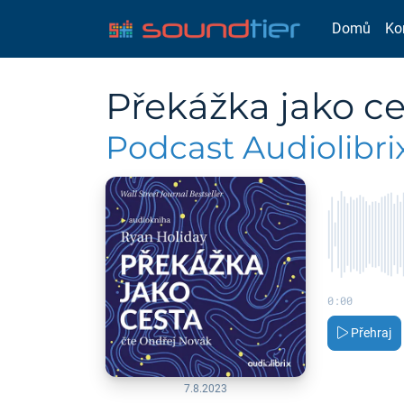
Domů
Ko
Překážka jako ce
Podcast Audiolibrix
0:00
Přehraj
7.8.2023