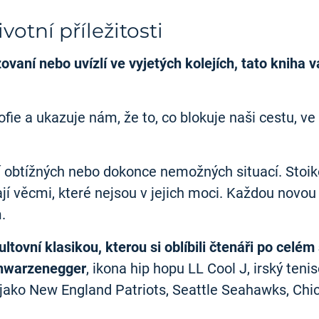
otní příležitosti
izovaní nebo uvízlí ve vyjetých kolejích, tato kni
ie a ukazuje nám, že to, co blokuje naši cestu, ve
í obtížných nebo dokonce nemožných situací. Stoiko
jí věcmi, které nejsou v jejich moci. Každou novou
.
ltovní klasikou, kterou si oblíbili čtenáři po celé
chwarzenegger
, ikona hip hopu LL Cool J, irský te
mů jako New England Patriots, Seattle Seahawks, C