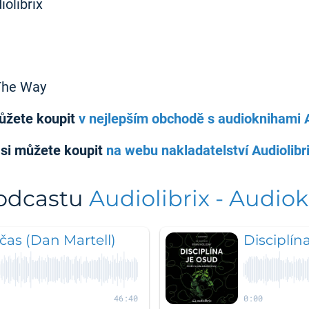
olibrix
The Way
můžete koupit
v nejlepším obchodě s audioknihami A
 si můžete koupit
na webu nakladatelství Audiolibr
podcastu
Audiolibrix - Audiok
 čas (Dan Martell)
Disciplín
46:40
0:00