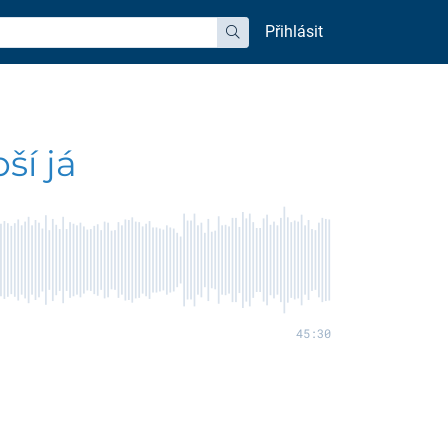
Přihlásit
hledat
ší já
45:30