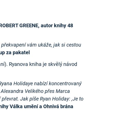
ROBERT GREENE, autor knihy 48
ná překvapení vám ukáže, jak si cestou
up za pakatel
ní). Ryanova kniha je skvělý návod
d Ryana Holidaye nabízí koncentrovaný
od Alexandra Velikého přes Marca
převrat. Jak píše Ryan Holiday: ‚Je to
ihy Válka umění a Ohnivá brána