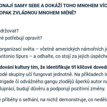
ONAJÍ SAMY SEBE A DOKÁŽÍ TOHO MNOHEM VÍC,
NAOPAK ZVLÁDNOU MNOHEM MÉNĚ?
udržovat?
é potřebují opravit?
 organizací světa – včetně amerických námořních 
tonio Spurs – a odhalte, co stojí za jejich úspěc
ování kultury tím, že identifikuje tři klíčové doved
orodé skupiny učí fungovat jednotně. Na příkladech
rigade či odvážného gangu zlodějů šperků autor nab
lupráci, budují důvěru a podporují pozitivní změny.
příběhy o selhání, na nichž demonstruje, co nedělat