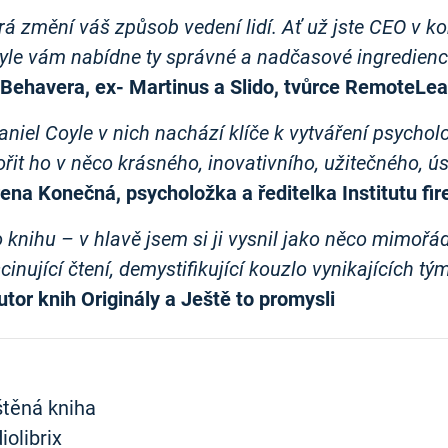
erá změní váš způsob vedení lidí. Ať už jste CEO v ko
oyle vám nabídne ty správné a nadčasové ingredienc
 Behavera, ex- Martinus a Slido, tvůrce RemoteLe
Daniel Coyle v nich nachází klíče k vytváření psychol
vořit ho v něco krásného, inovativního, užitečného,
rena Konečná, psycholožka a ředitelka Institutu fire
 knihu – v hlavě jsem si ji vysnil jako něco mimořád
cinující čtení, demystifikující kouzlo vynikajících tý
tor knih Originály a Ještě to promysli
ištěná kniha
olibrix