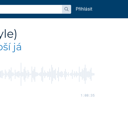
Přihlásit
hledat
le)
ší já
1:08:35