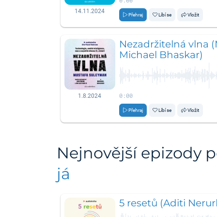
0:00
14.11.2024
Přehraj
Líbí se
Vložit
Nezadržitelná vlna 
Michael Bhaskar)
0:00
1.8.2024
Přehraj
Líbí se
Vložit
Nejnovější epizody 
já
5 resetů (Aditi Nerur