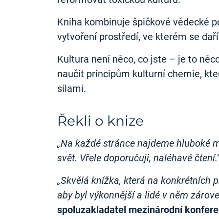
Kniha kombinuje špičkové vědecké poz
vytvoření prostředí, ve kterém se dař
Kultura není něco, co jste – je to něc
naučit principům kulturní chemie, k
silami.
Řekli o knize
„Na každé stránce najdeme hluboké my
svět. Vřele doporučuji, naléhavé čtení.
„Skvělá knížka, která na konkrétních 
aby byl výkonnější a lidé v něm zárove
spoluzakladatel mezinárodní konfer