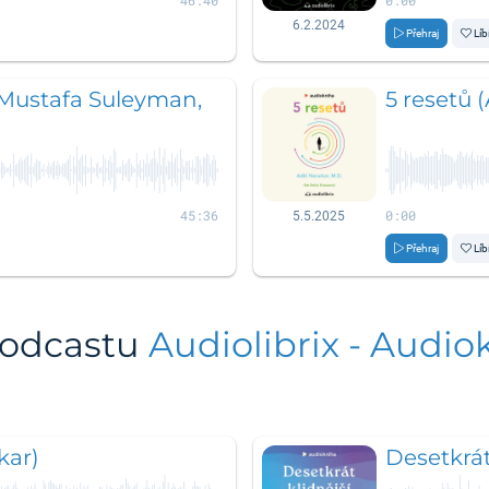
46:40
0:00
6.2.2024
Přehraj
Líb
(Mustafa Suleyman,
5 resetů (
45:36
0:00
5.5.2025
Přehraj
Líb
podcastu
Audiolibrix - Audio
kar)
Desetkrát