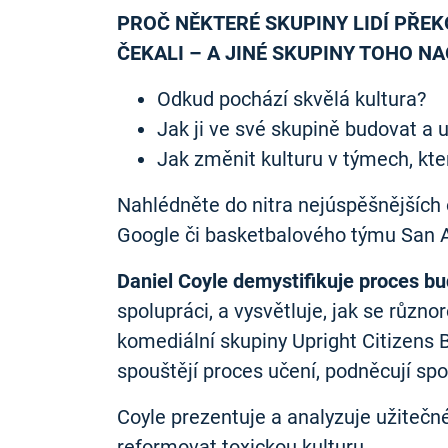
PROČ NĚKTERÉ SKUPINY LIDÍ PŘEK
ČEKALI – A JINÉ SKUPINY TOHO 
Odkud pochází skvělá kultura?
Jak ji ve své skupině budovat a 
Jak změnit kulturu v týmech, kter
Nahlédněte do nitra nejúspěšnějších
Google či basketbalového týmu San An
Daniel Coyle demystifikuje proces bud
spolupráci, a vysvětluje, jak se různ
komediální skupiny Upright Citizens B
spouštějí proces učení, podněcují spo
Coyle prezentuje a analyzuje užitečné 
reformovat toxickou kulturu.