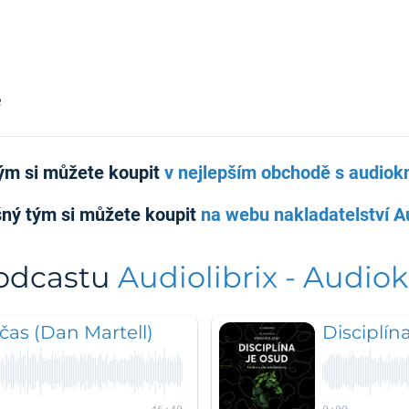
e
ým si můžete koupit
v nejlepším obchodě s audiokn
šný tým si můžete koupit
na webu nakladatelství Au
podcastu
Audiolibrix - Audiok
 čas (Dan Martell)
Disciplín