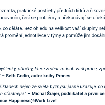
natky, praktické postřehy předních lídrů a šikovné
í inovacím, řeší se problémy a překonávají se očeká
o, co děláte. Bez ohledu na velikost vaší skupiny n
terá promění jednotlivce v týmy a pomůže jim dosá
šlenky, příběhy, které změní způsob vaší práce, z
“
– Seth Godin, autor knihy Proces
příkladech nejen ze světa byznysu jasně ukazuje, co
ň šťastnější.“
– Michal Šrajer, podnikatel a první č
ence Happiness@Work Live!