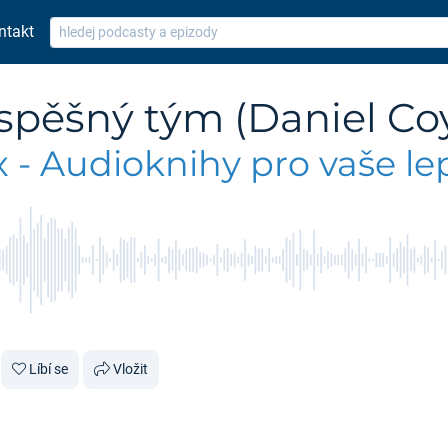
ntakt
spěšný tým (Daniel Coy
 - Audioknihy pro vaše lep
Líbí se
Vložit