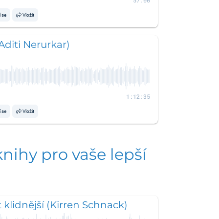
57:00
í se
Vložit
Aditi Nerurkar)
1:12:35
í se
Vložit
knihy pro vaše lepší
 klidnější (Kirren Schnack)