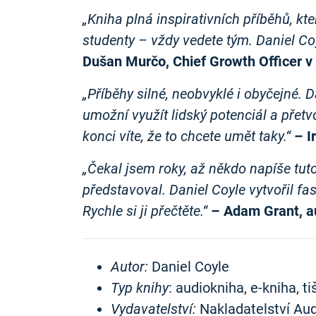
„Kniha plná inspirativních příběhů, kt
studenty – vždy vedete tým. Daniel C
Dušan Murčo, Chief Growth Officer v
„Příběhy silné, neobvyklé i obyčejné. 
umožní využít lidský potenciál a přet
konci víte, že to chcete umět taky.“
– I
„Čekal jsem roky, až někdo napíše tuto
představoval. Daniel Coyle vytvořil fas
Rychle si ji přečtěte.“
– Adam Grant, au
Autor:
Daniel Coyle
Typ knihy
: audiokniha, e-kniha, t
Vydavatelství:
Nakladatelství Audi