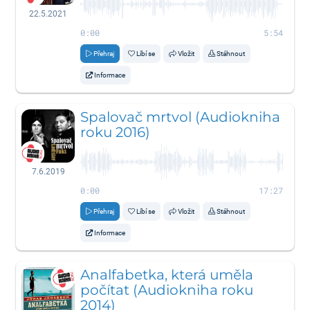
22.5.2021
0:00
5:54
Přehraj
Líbí se
Vložit
Stáhnout
Informace
Spalovač mrtvol (Audiokniha
roku 2016)
7.6.2019
0:00
17:27
Přehraj
Líbí se
Vložit
Stáhnout
Informace
Analfabetka, která uměla
počítat (Audiokniha roku
2014)