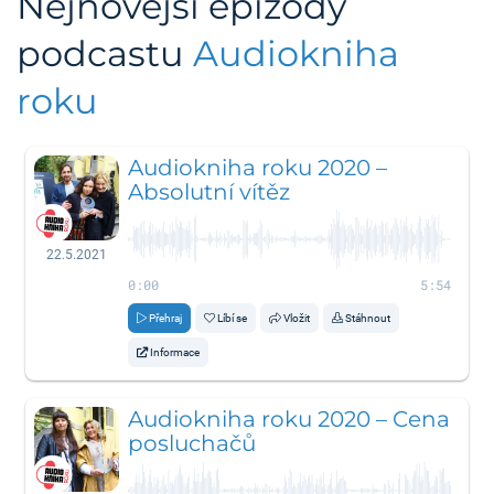
Nejnovější epizody
podcastu
Audiokniha
roku
Audiokniha roku 2020 –
Absolutní vítěz
22.5.2021
0:00
5:54
Přehraj
Líbí se
Vložit
Stáhnout
Informace
Audiokniha roku 2020 – Cena
posluchačů