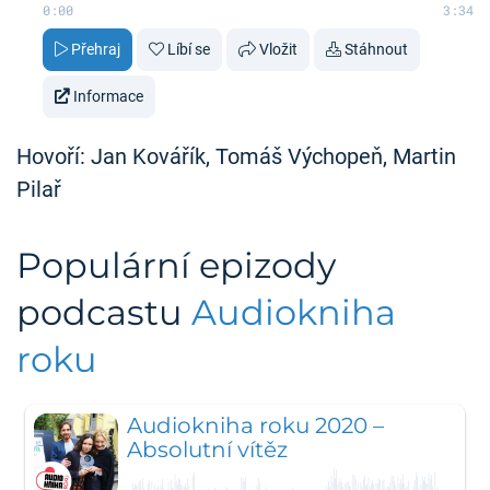
0:00
3:34
Přehraj
Líbí se
Vložit
Stáhnout
Informace
Hovoří: Jan Kovářík, Tomáš Výchopeň, Martin
Pilař
Populární epizody
podcastu
Audiokniha
roku
Audiokniha roku 2020 –
Absolutní vítěz