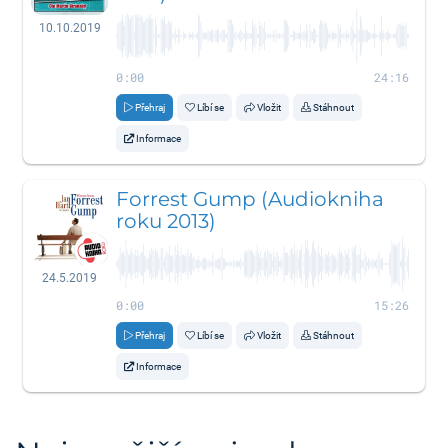
10.10.2019
0:00
24:16
Přehraj
Líbí se
Vložit
Stáhnout
Informace
Forrest Gump (Audiokniha
roku 2013)
24.5.2019
0:00
15:26
Přehraj
Líbí se
Vložit
Stáhnout
Informace