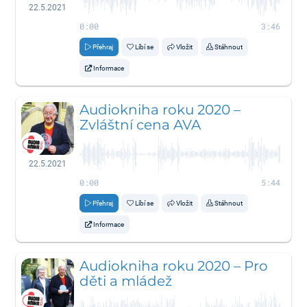
22.5.2021
0:00
3:46
Přehraj
Líbí se
Vložit
Stáhnout
Informace
Audiokniha roku 2020 –
Zvláštní cena AVA
22.5.2021
0:00
5:44
Přehraj
Líbí se
Vložit
Stáhnout
Informace
Audiokniha roku 2020 – Pro
děti a mládež